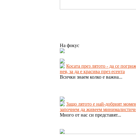
На фокус
Косата през лятото - да се погри
нея, за да е красива през есента
Всички знаем колко е важна...
Защо лятото е най-добрият момен
започнем да живеем минималистич
Много от нас си представят...