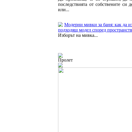
последствията от собствените си д
или...
Модерни мивки за баня: как да и
подходящ модел според пространст
Изборът на мивка...
Пролет