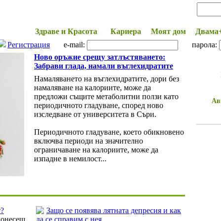
Начало
Здраве и Красота
Кариера
Моят дом
Двама
Регистрация
e-mail:
парола:
Ново оръжие срещу затлъстяването:
Забрави глада, намали въглехидратите
Намаляването на въглехидратите, дори без
намаляване на калориите, може да
предложи същите метаболитни ползи като
Ав
периодичното гладуване, според ново
изследване от университета в Съри.
Периодичното гладуване, което обикновено
включва периоди на значително
ограничаване на калориите, може да
изпадне в немилост...
т?
Защо се появява лятната депресия и как
понесеш
да се справим с нея