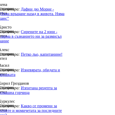
жена
Коментира:
Дафни дю Морие -
„Няма връщане назад в живота. Няма
шанс”
Христо
Коментира:
Сирените на 2 юни -
аларма в съзнанието ни за размисъл
нание
Алекс
Коментира:
Петко льо, капитанине!
Васил
Коментира:
Изневярата, обидата и
прошката
Кирил Грозданов
Коментира:
Изпитана рецепта за
домашна горчица
Хуркулес
Коментира:
Какво се промени за
жените и момичетата за последните