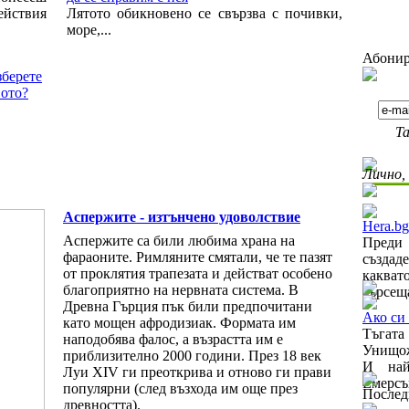
ействия
Лятото обикновено се свързва с почивки,
море,...
Абонир
зберете
вото?
Та
Лично,
Аспержите - изтънчено удоволствие
Hera.bg
Аспержите са били любима храна на
Преди 
фараоните. Римляните смятали, че те пазят
създад
от проклятия трапезата и действат особено
каква
благоприятно на нервната система. В
търсеща
Древна Гърция пък били предпочитани
Ако си 
като мощен афродизиак. Формата им
Тъгат
наподобява фалос, а възрастта им е
Унищож
приблизително 2000 години. През 18 век
И най
Луи XIV ги преоткрива и отново ги прави
Емерсън
популярни (след възхода им още през
Послед
древността).