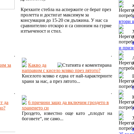
Крехките стебла на аспержите се берат през
пролетта и достигат максимум за
консумация до 15-20 см дължина. У нас са
втори 
сравнително отскоро и са синоним на гурме
изтънченост и стил.
и приз
.
.
жим за
Какво да
направим с кисело мляко през лятото?
Киселото мляко е една от най-характерните
храни за нас, а през лятото...
.
.
т да
6 причини защо да включим гроздето в
но?
храненето си
Гроздето, известно още като „плодът на
боговете“, не само...