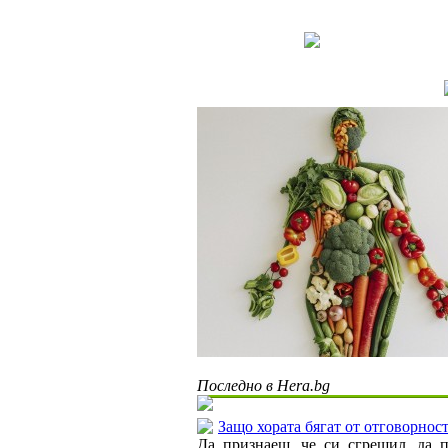
Последно в Hera.bg
Защо хората бягат от отговорнос
Да признаеш, че си сгрешил, да 