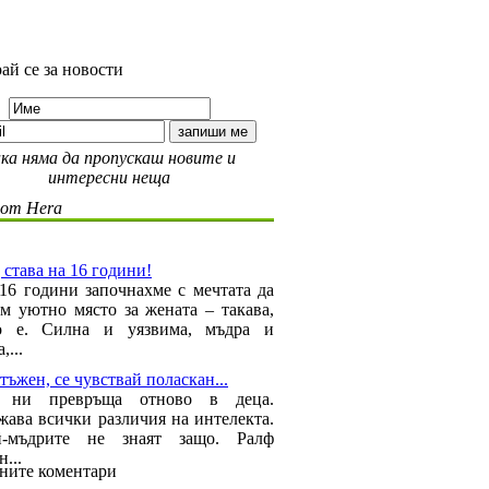
ай се за новости
ка няма да пропускаш новите и
интересни неща
 от Hera
 става на 16 години!
16 години започнахме с мечтата да
ем уютно място за жената – такава,
то е. Силна и уязвима, мъдра и
,...
тъжен, се чувствай поласкан...
а ни превръща отново в деца.
ава всички различия на интелекта.
-мъдрите не знаят защо. Ралф
...
ните коментари