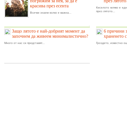
погрижим за нея, за да е
през лятото
красива през есента
Киселото мляко е едн
през лятото...
Всички знаем колко е важна...
.
Защо лятото е най-добрият момент да
6 причини 
започнем да живеем минималистично?
храненето 
Много от нас си представят...
Гроздето, известно ощ