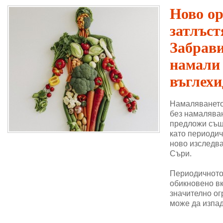
Ново о
затлъст
Забрави
намали
въглехи
Намаляването
без намаляван
предложи същ
като периодич
ново изследва
Съри.
Периодичното 
обикновено в
значително ог
може да изпад