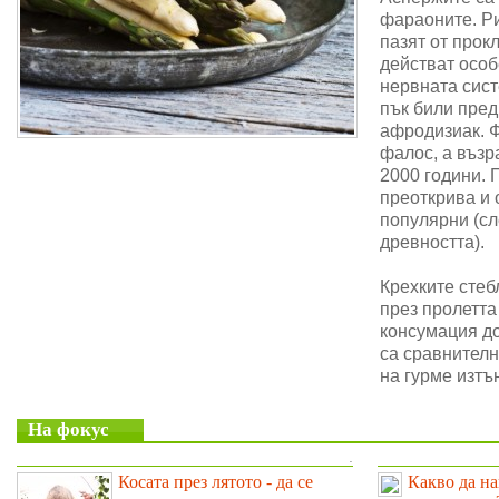
фараоните. Ри
пазят от прок
действат особ
нервната сис
пък били пре
афродизиак. 
фалос, а възр
2000 години. 
преоткрива и 
популярни (сл
древността).
Крехките стеб
през пролетта
консумация до
са сравнителн
на гурме изтъ
На фокус
.
Косата през лятото - да се
Какво да на