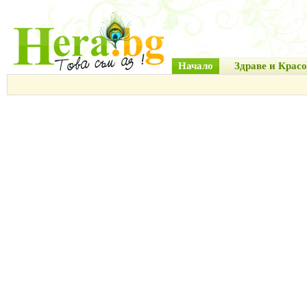
Начало
Здраве и Красо