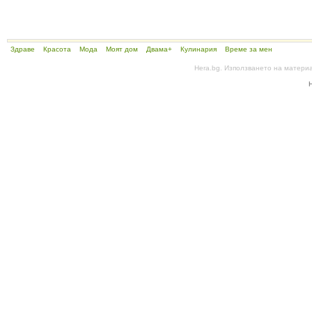
Здраве
Красота
Мода
Моят дом
Двама+
Кулинария
Време за мен
Hera.bg. Използването на матери