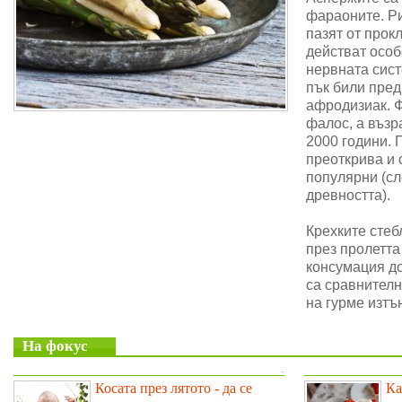
фараоните. Ри
пазят от прок
действат особ
нервната сис
пък били пре
афродизиак. 
фалос, а възр
2000 години. 
преоткрива и 
популярни (сл
древността).
Крехките стеб
през пролетта
консумация до
са сравнителн
на гурме изтъ
На фокус
.
Косата през лятото - да се
Ка