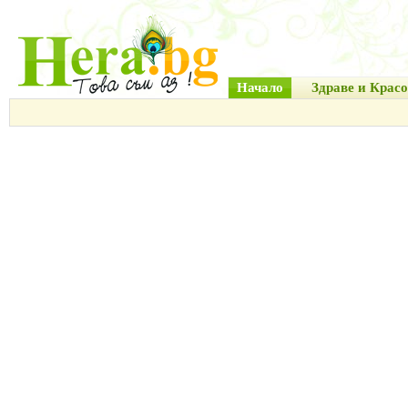
Начало
Здраве и Красо