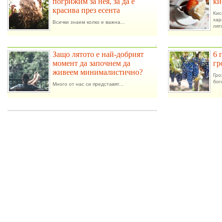
погрижим за нея, за да е
ки
красива през есента
Ки
ха
Всички знаем колко е важна...
лят
.
Защо лятото е най-добрият
6 
момент да започнем да
гр
живеем минималистично?
Гро
бог
Много от нас си представят...