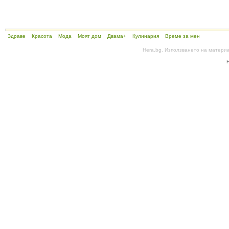
Здраве
Красота
Мода
Моят дом
Двама+
Кулинария
Време за мен
Hera.bg. Използването на матери