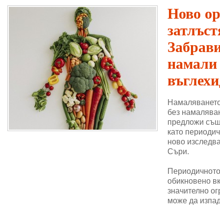
Ново о
затлъст
Забрави
намали
въглехи
Намаляването
без намаляван
предложи същ
като периодич
ново изследва
Съри.
Периодичното 
обикновено в
значително ог
може да изпад