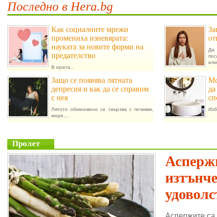
Последно в Hera.bg
Как социалните мрежи
За
промениха изневярата:
от
науката за новите форми на
Да 
предателство
пос
или.
В ерата...
Защо се появява лятната
Мо
депресия и как да се справим
да
с нея
сп
Лятото обикновено се свързва с почивки,
Изб
море,...
Пролет
Аспержи
изтънч
удоволс
Аспержите са