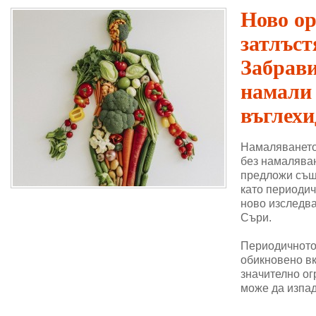
Ново о
затлъст
Забрави
намали
въглехи
Намаляването
без намаляван
предложи същ
като периодич
ново изследва
Съри.
Периодичното 
обикновено в
значително ог
може да изпад