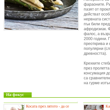
фараоните. Ри
пазят от прок
действат особ
нервната сис
пък били пре
афродизиак. 
фалос, а възр
2000 години. 
преоткрива и 
популярни (сл
древността).
Крехките стеб
през пролетта
консумация до
са сравнителн
на гурме изтъ
На фокус
.
Косата през лятото - да се
Ка