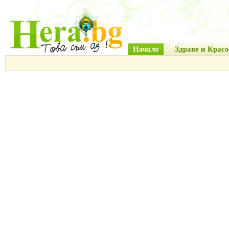
Начало
Здраве и Красо