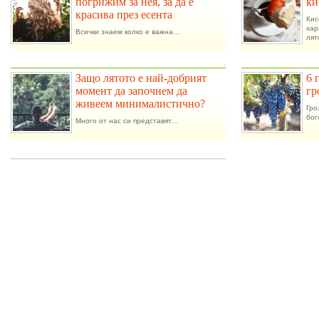
погрижим за нея, за да е
ки
красива през есента
Ки
ха
Всички знаем колко е важна...
лят
.
Защо лятото е най-добрият
6 
момент да започнем да
гр
живеем минималистично?
Гро
бог
Много от нас си представят...