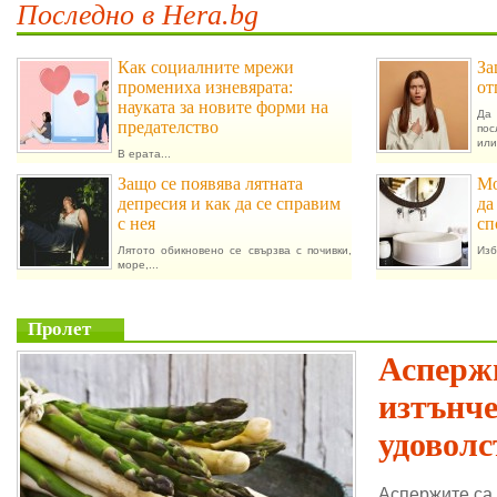
Последно в Hera.bg
Как социалните мрежи
За
промениха изневярата:
от
науката за новите форми на
Да 
предателство
пос
или.
В ерата...
Защо се появява лятната
Мо
депресия и как да се справим
да
с нея
сп
Лятото обикновено се свързва с почивки,
Изб
море,...
Пролет
Аспержи
изтънч
удоволс
Аспержите са