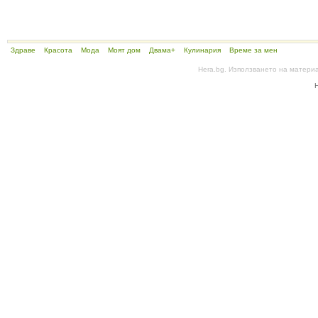
Здраве
Красота
Мода
Моят дом
Двама+
Кулинария
Време за мен
Hera.bg. Използването на матери