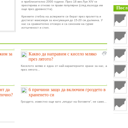
е приблизително 2000 години. През 18 век Луи XIV ги
преоткрива и отново ги прави популярни (след възхода им
Посл
още през древността).
Крехките стебла на аспержите се берат през пролетта и
достигат максимум за консумация до 15-20 см дължина. У
нас са сравнително отскоро и са синоним на гурме
изтънченост и стил.
.
.
ижим за
Какво да направим с кисело мляко
през лятото?
Киселото мляко е една от най-характерните храни за нас, а
през лятото...
.
.
нт да
6 причини защо да включим гроздето в
тично?
храненето си
Гроздето, известно още като „плодът на боговете“, не само...