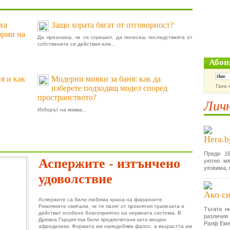
ха
Защо хората бягат от отговорност?
орми на
Да признаеш, че си сгрешил, да понесеш последствията от
собствените си действия или...
Абон
я и как
Модерни мивки за баня: как да
Така 
изберете подходящ модел според
пространството?
Личн
Изборът на мивка...
Hera.b
Преди 16
Аспержите - изтънчено
уютно мя
уязвима, 
удоволствие
Ако си
Аспержите са били любима храна на фараоните.
Римляните смятали, че те пазят от проклятия трапезата и
Тъгата н
действат особено благоприятно на нервната система. В
различия
Древна Гърция пък били предпочитани като мощен
Ралф Еме
афродизиак. Формата им наподобява фалос, а възрастта им