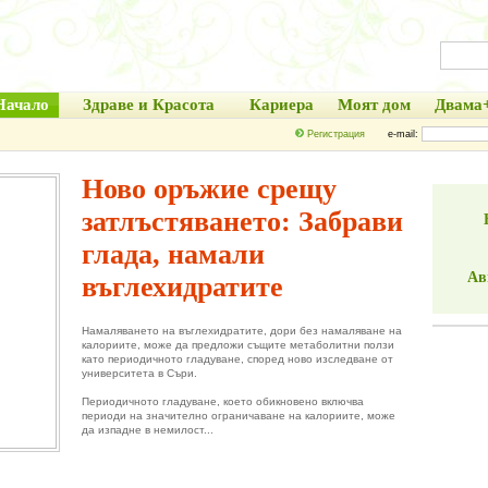
Начало
Здраве и Красота
Кариера
Моят дом
Двама
Регистрация
e-mail:
Ново оръжие срещу
затлъстяването: Забрави
глада, намали
Ав
въглехидратите
Намаляването на въглехидратите, дори без намаляване на
калориите, може да предложи същите метаболитни ползи
като периодичното гладуване, според ново изследване от
университета в Съри.
Периодичното гладуване, което обикновено включва
периоди на значително ограничаване на калориите, може
да изпадне в немилост...