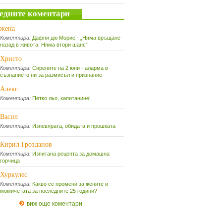
едните коментари
жена
Коментира:
Дафни дю Морие - „Няма връщане
назад в живота. Няма втори шанс”
Христо
Коментира:
Сирените на 2 юни - аларма в
съзнанието ни за размисъл и признание
Алекс
Коментира:
Петко льо, капитанине!
Васил
Коментира:
Изневярата, обидата и прошката
Кирил Грозданов
Коментира:
Изпитана рецепта за домашна
горчица
Хуркулес
Коментира:
Какво се промени за жените и
момичетата за последните 25 години?
виж още коментари