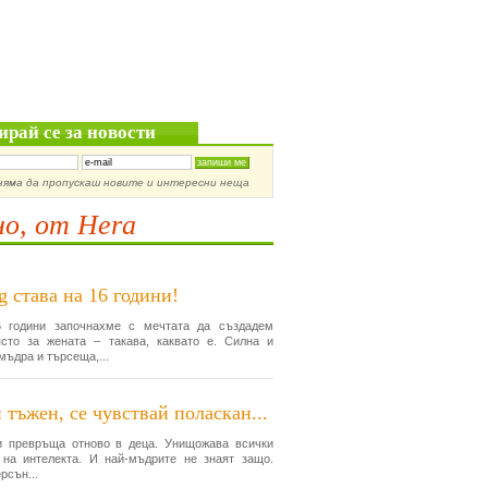
ирай се за новости
няма да пропускаш новите и интересни неща
о, от Hera
g става на 16 години!
 години започнахме с мечтата да създадем
сто за жената – такава, каквато е. Силна и
мъдра и търсеща,...
 тъжен, се чувствай поласкан...
и превръща отново в деца. Унищожава всички
 на интелекта. И най-мъдрите не знаят защо.
рсън...