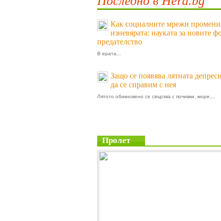
Последно в Hera.bg
Как социалните мрежи промени
изневярата: науката за новите ф
предателство
В ерата...
Защо се появява лятната депреси
да се справим с нея
Лятото обикновено се свързва с почивки, море,...
Пролет