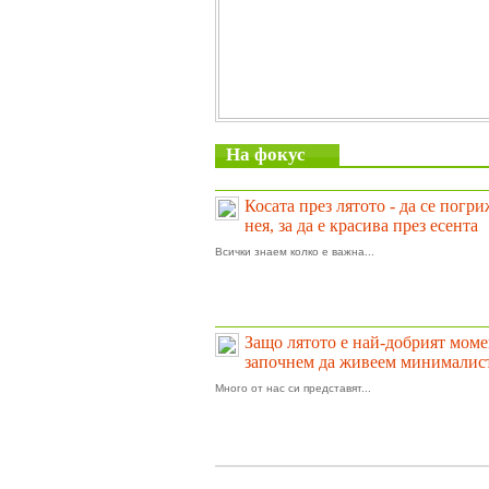
На фокус
Косата през лятото - да се погр
нея, за да е красива през есента
Всички знаем колко е важна...
Защо лятото е най-добрият моме
започнем да живеем минималис
Много от нас си представят...