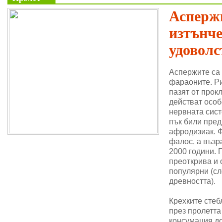
Аспержи
изтънч
удоволс
Аспержите са
фараоните. Ри
пазят от прок
действат особ
нервната сис
пък били пре
афродизиак. 
фалос, а възр
2000 години. 
преоткрива и 
популярни (сл
древността).
Крехките стеб
през пролетта
консумация до