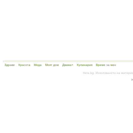
Здраве
Красота
Мода
Моят дом
Двама+
Кулинария
Време за мен
Hera.bg. Използването на матери