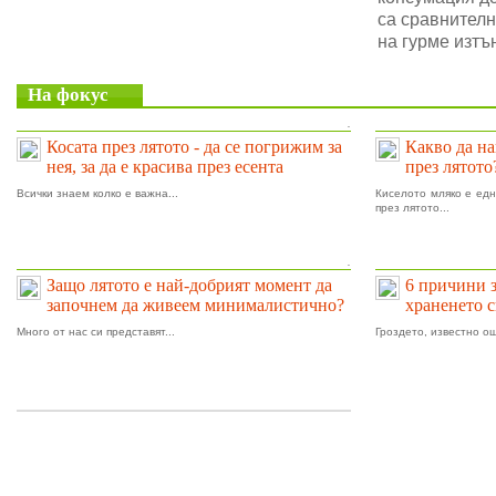
са сравнителн
на гурме изтъ
На фокус
.
Косата през лятото - да се погрижим за
Какво да на
нея, за да е красива през есента
през лятото
Всички знаем колко е важна...
Киселото мляко е едн
през лятото...
.
Защо лятото е най-добрият момент да
6 причини 
започнем да живеем минималистично?
храненето 
Много от нас си представят...
Гроздето, известно ощ