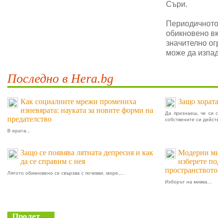
Съри.
Периодичното 
обикновено в
значително ог
може да изпад
Последно в Hera.bg
Как социалните мрежи промениха
Защо хората
изневярата: науката за новите форми на
Да признаеш, че си 
предателство
собствените си действ
В ерата...
Защо се появява лятната депресия и как
Модерни мив
да се справим с нея
изберете п
пространството
Лятото обикновено се свързва с почивки, море,...
Изборът на мивка...
Пролет