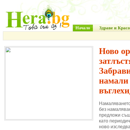
Начало
Здраве и Красо
Ново о
затлъст
Забрави
намали
въглехи
Намаляването
без намаляван
предложи същ
като периодич
ново изследва