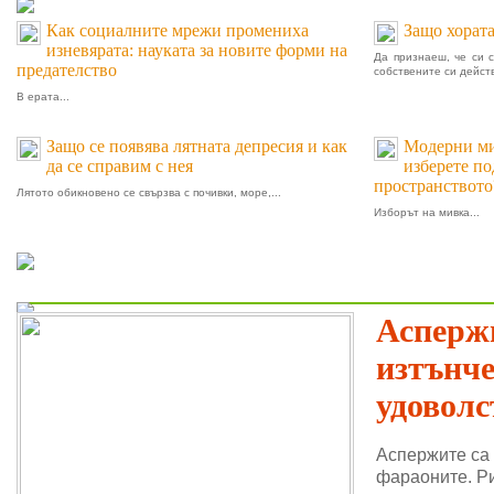
Как социалните мрежи промениха
Защо хората
изневярата: науката за новите форми на
Да признаеш, че си 
предателство
собствените си действ
В ерата...
Защо се появява лятната депресия и как
Модерни мив
да се справим с нея
изберете п
пространството
Лятото обикновено се свързва с почивки, море,...
Изборът на мивка...
Пролет
Аспержи
изтънч
удоволс
Аспержите са
фараоните. Ри