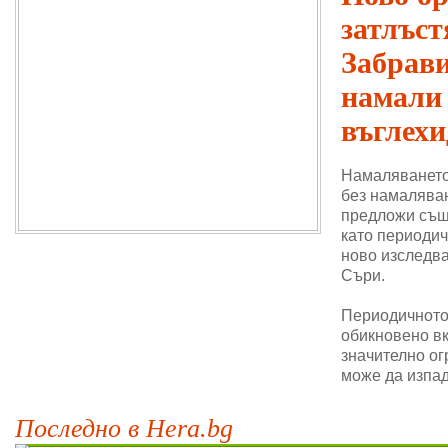
затлъст
Забрави
намали
въглехи
Намаляването
без намаляван
предложи същ
като периодич
ново изследва
Съри.
Периодичното 
обикновено в
значително ог
може да изпад
Последно в Hera.bg