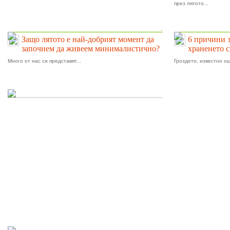
през лятото...
.
Защо лятото е най-добрият момент да
6 причини 
започнем да живеем минималистично?
храненето 
Много от нас си представят...
Гроздето, известно ощ