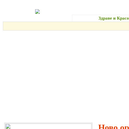
Начало
Здраве и Красо
Ново о