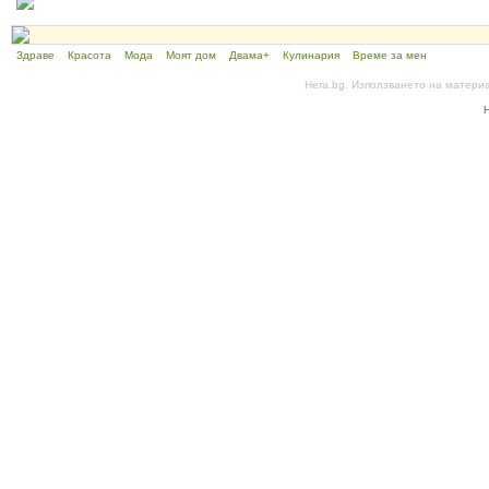
Здраве
Красота
Мода
Моят дом
Двама+
Кулинария
Време за мен
Hera.bg. Използването на матери