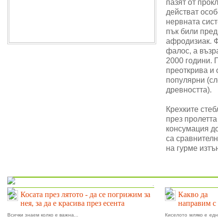
пазят от прок
действат особ
нервната сис
пък били пре
афродизиак. 
фалос, а възр
2000 години. 
преоткрива и 
популярни (сл
древността).
Крехките стеб
през пролетта
консумация до
са сравнителн
на гурме изтъ
На фокус
.
Косата през лятото - да се погрижим за
Какво да
нея, за да е красива през есента
направим с 
Всички знаем колко е важна...
Киселото мляко е едн