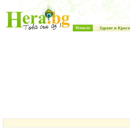
Начало
Здраве и Красо