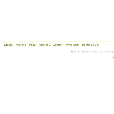
Здраве
Красота
Мода
Моят дом
Двама+
Кулинария
Време за мен
Hera.bg. Използването на матери