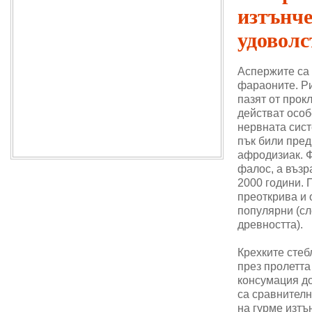
изтънч
удоволс
Аспержите са
фараоните. Ри
пазят от прок
действат особ
нервната сис
пък били пре
афродизиак. 
фалос, а възр
2000 години. 
преоткрива и 
популярни (сл
древността).
Крехките стеб
през пролетта
консумация до
са сравнителн
на гурме изтъ