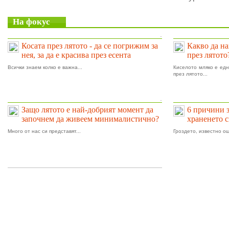
На фокус
.
Косата през лятото - да се погрижим за
Какво да на
нея, за да е красива през есента
през лятото
Всички знаем колко е важна...
Киселото мляко е едн
през лятото...
.
Защо лятото е най-добрият момент да
6 причини 
започнем да живеем минималистично?
храненето 
Много от нас си представят...
Гроздето, известно ощ