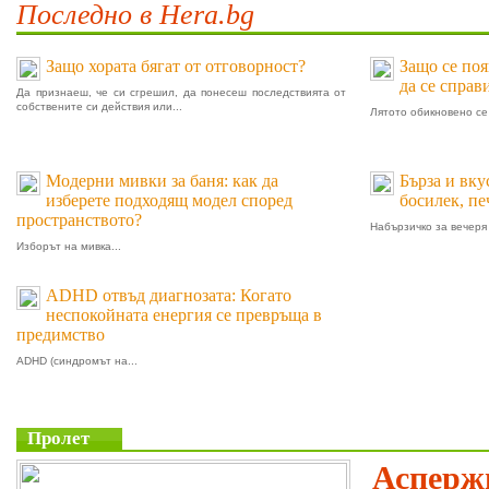
Последно в Hera.bg
Защо хората бягат от отговорност?
Защо се поя
да се справ
Да признаеш, че си сгрешил, да понесеш последствията от
собствените си действия или...
Лятото обикновено се 
Модерни мивки за баня: как да
Бърза и вку
изберете подходящ модел според
босилек, п
пространството?
Набързичко за вечеря 
Изборът на мивка...
ADHD отвъд диагнозата: Когато
неспокойната енергия се превръща в
предимство
ADHD (синдромът на...
Пролет
Аспержи