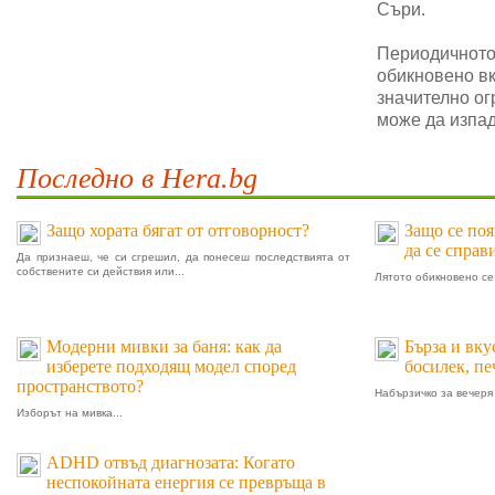
Съри.
Периодичното 
обикновено в
значително ог
може да изпад
Последно в Hera.bg
Защо хората бягат от отговорност?
Защо се поя
да се справ
Да признаеш, че си сгрешил, да понесеш последствията от
собствените си действия или...
Лятото обикновено се 
Модерни мивки за баня: как да
Бърза и вку
изберете подходящ модел според
босилек, п
пространството?
Набързичко за вечеря 
Изборът на мивка...
ADHD отвъд диагнозата: Когато
неспокойната енергия се превръща в