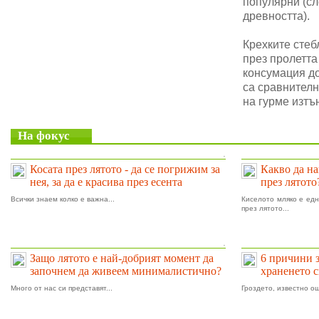
популярни (сл
древността).
Крехките стеб
през пролетта
консумация до
са сравнителн
на гурме изтъ
На фокус
.
Косата през лятото - да се погрижим за
Какво да на
нея, за да е красива през есента
през лятото
Всички знаем колко е важна...
Киселото мляко е едн
през лятото...
.
Защо лятото е най-добрият момент да
6 причини 
започнем да живеем минималистично?
храненето 
Много от нас си представят...
Гроздето, известно ощ