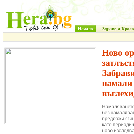
Начало
Здраве и Красо
Ново о
затлъст
Забрави
намали
въглехи
Намаляването
без намаляван
предложи същ
като периодич
ново изследва