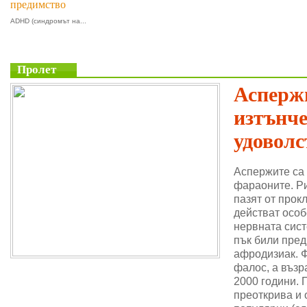
предимство
ADHD (синдромът на...
Пролет
Аспержи
изтънч
удоволс
Аспержите са
фараоните. Ри
пазят от прок
действат особ
нервната сис
пък били пре
афродизиак. 
фалос, а възр
2000 години. 
преоткрива и 