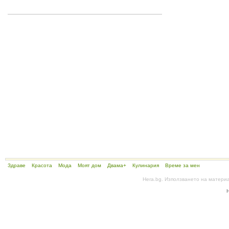
Здраве
Красота
Мода
Моят дом
Двама+
Кулинария
Време за мен
Hera.bg. Използването на матери