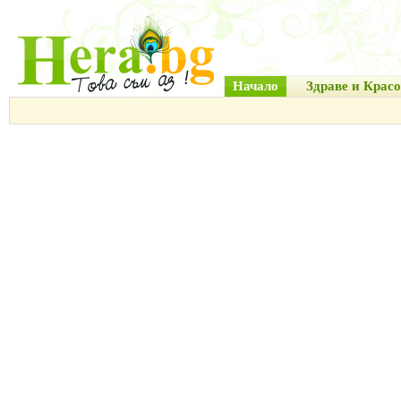
Начало
Здраве и Красо