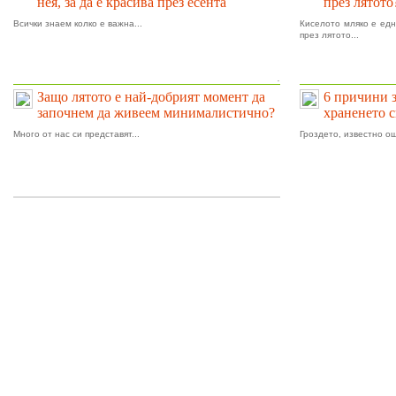
нея, за да е красива през есента
през лятото
Всички знаем колко е важна...
Киселото мляко е едн
през лятото...
.
Защо лятото е най-добрият момент да
6 причини 
започнем да живеем минималистично?
храненето 
Много от нас си представят...
Гроздето, известно ощ