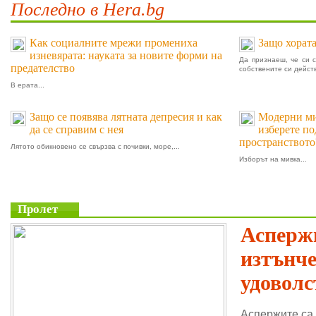
Последно в Hera.bg
Как социалните мрежи промениха
Защо хората
изневярата: науката за новите форми на
Да признаеш, че си 
предателство
собствените си действ
В ерата...
Защо се появява лятната депресия и как
Модерни мив
да се справим с нея
изберете п
пространството
Лятото обикновено се свързва с почивки, море,...
Изборът на мивка...
Пролет
Аспержи
изтънч
удоволс
Аспержите са