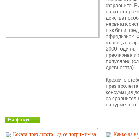
фараоните. Ри
пазят от прок
действат особ
нервната сис
пък били пре
афродизиак. 
фалос, а възр
2000 години. 
преоткрива и 
популярни (сл
древността).
Крехките стеб
през пролетта
консумация до
са сравнителн
на гурме изтъ
На фокус
.
Косата през лятото - да се погрижим за
Какво да на