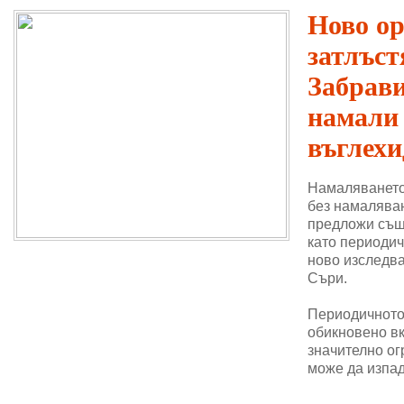
Ново о
затлъст
Забрави
намали
въглехи
Намаляването
без намаляван
предложи същ
като периодич
ново изследва
Съри.
Периодичното 
обикновено в
значително ог
може да изпад