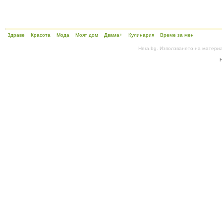
Здраве
Красота
Мода
Моят дом
Двама+
Кулинария
Време за мен
Hera.bg. Използването на матери