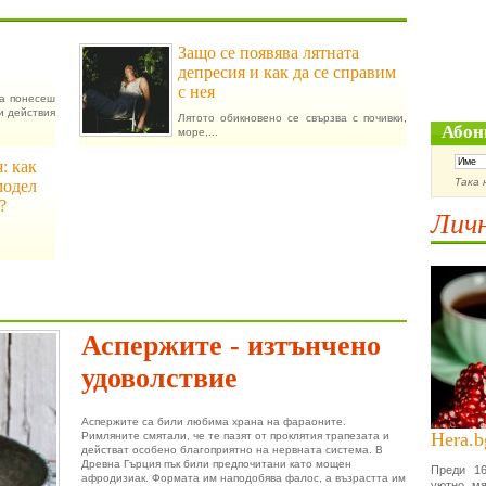
Защо се появява лятната
депресия и как да се справим
с нея
да понесеш
и действия
Лятото обикновено се свързва с почивки,
Абон
море,...
: как
Така 
модел
?
Личн
Аспержите - изтънчено
удоволствие
Аспержите са били любима храна на фараоните.
Hera.b
Римляните смятали, че те пазят от проклятия трапезата и
действат особено благоприятно на нервната система. В
Древна Гърция пък били предпочитани като мощен
Преди 16
афродизиак. Формата им наподобява фалос, а възрастта им
уютно мя