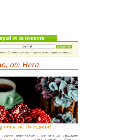
ирай се за новости
няма да пропускаш новите и интересни неща
о, от Hera
g става на 16 години!
 години започнахме с мечтата да създадем
сто за жената – такава, каквато е. Силна и