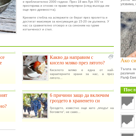
е приблизително 2000 години. През 18 век Луи XIV ги
уязвима, 
преоткрива и отново ги прави популярни (след възхода им
още през древността).
Крехките стебла на аспержите се берат през пролетта и
достигат максимум за консумация до 15-20 см дължина. У
нас са сравнително отскоро и са синоним на гурме
изтънченост и стил.
.
.
 се
Какво да направим с
Ако си
е
кисело мляко през лятото?
Тъгата н
Киселото мляко е една от най-
различия
характерните храни за нас, а през
Ралф Еме
лятото...
Посл
.
.
рият
6 причини защо да включим
гроздето в храненето си
но?
Гроздето, известно още като „плодът на
боговете“, не само...