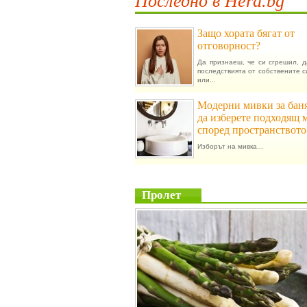
Последно в Hera.bg
Защо хората бягат от
отговорност?
Да признаеш, че си сгрешил, 
последствията от собствените с
или...
Модерни мивки за баня
да изберете подходящ 
според пространството
Изборът на мивка...
Пролет