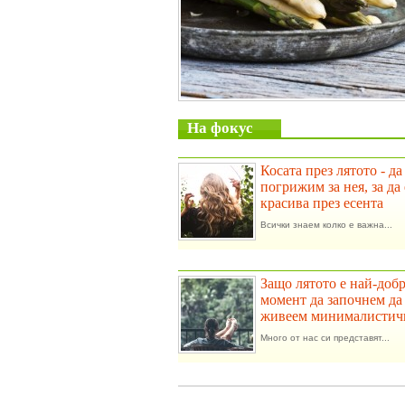
На фокус
Косата през лятото - да
погрижим за нея, за да 
красива през есента
Всички знаем колко е важна...
Защо лятото е най-доб
момент да започнем да
живеем минималистич
Много от нас си представят...