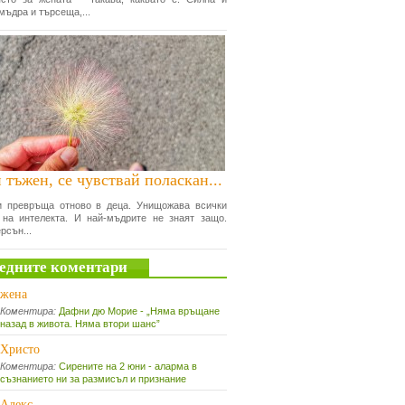
мъдра и търсеща,...
 тъжен, се чувствай поласкан...
и превръща отново в деца. Унищожава всички
 на интелекта. И най-мъдрите не знаят защо.
рсън...
едните коментари
жена
Коментира:
Дафни дю Морие - „Няма връщане
назад в живота. Няма втори шанс”
Христо
Коментира:
Сирените на 2 юни - аларма в
съзнанието ни за размисъл и признание
Алекс