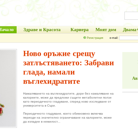
Начало
Здраве и Красота
Кариера
Моят дом
Двама
Регистрация
e-mail:
Ново оръжие срещу
затлъстяването: Забрави
глада, намали
Ав
въглехидратите
Намаляването на въглехидратите, дори без намаляване на
калориите, може да предложи същите метаболитни ползи
като периодичното гладуване, според ново изследване от
университета в Съри.
Периодичното гладуване, което обикновено включва
периоди на значително ограничаване на калориите, може
да изпадне в немилост...