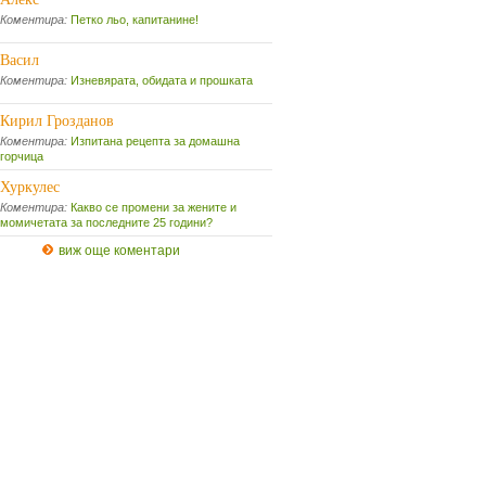
Коментира:
Петко льо, капитанине!
Васил
Коментира:
Изневярата, обидата и прошката
Кирил Грозданов
Коментира:
Изпитана рецепта за домашна
горчица
Хуркулес
Коментира:
Какво се промени за жените и
момичетата за последните 25 години?
виж още коментари