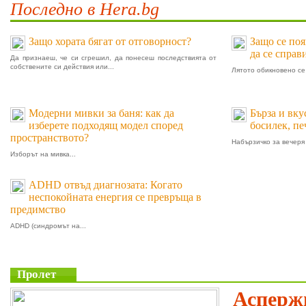
Последно в Hera.bg
Защо хората бягат от отговорност?
Защо се поя
да се справ
Да признаеш, че си сгрешил, да понесеш последствията от
собствените си действия или...
Лятото обикновено се 
Модерни мивки за баня: как да
Бърза и вку
изберете подходящ модел според
босилек, п
пространството?
Набързичко за вечеря 
Изборът на мивка...
ADHD отвъд диагнозата: Когато
неспокойната енергия се превръща в
предимство
ADHD (синдромът на...
Пролет
Аспержи