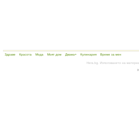
Здраве
Красота
Мода
Моят дом
Двама+
Кулинария
Време за мен
Hera.bg. Използването на матери