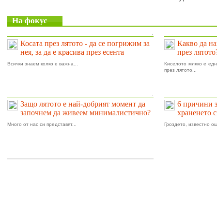
На фокус
.
Косата през лятото - да се погрижим за
Какво да на
нея, за да е красива през есента
през лятото
Всички знаем колко е важна...
Киселото мляко е едн
през лятото...
.
Защо лятото е най-добрият момент да
6 причини 
започнем да живеем минималистично?
храненето 
Много от нас си представят...
Гроздето, известно ощ