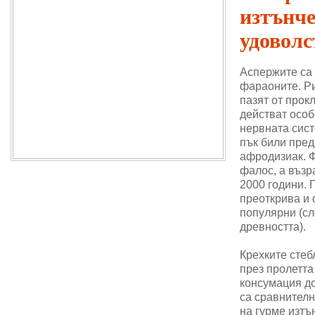
изтънч
удоволс
Аспержите са
фараоните. Ри
пазят от прок
действат особ
нервната сис
пък били пре
афродизиак. 
фалос, а възр
2000 години. 
преоткрива и 
популярни (сл
древността).
Крехките стеб
през пролетта
консумация до
са сравнителн
на гурме изтъ