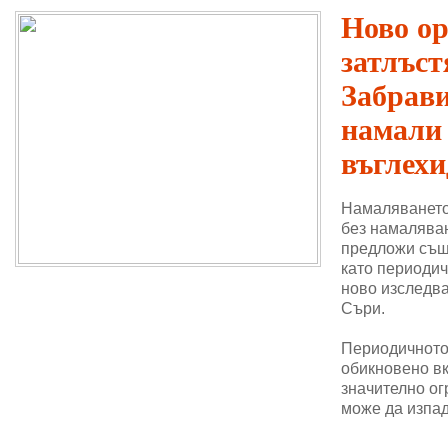
Ново о
затлъст
Забрави
намали
въглехи
Намаляването
без намаляван
предложи същ
като периодич
ново изследва
Съри.
Периодичното 
обикновено в
значително ог
може да изпад