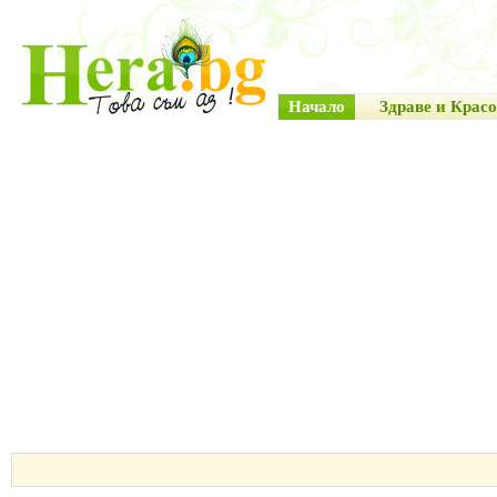
Начало
Здраве и Красо