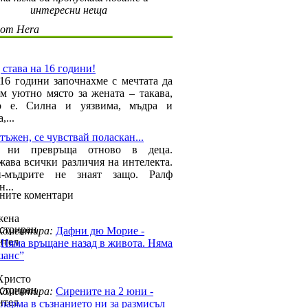
интересни неща
 от Hera
 става на 16 години!
16 години започнахме с мечтата да
ем уютно място за жената – такава,
то е. Силна и уязвима, мъдра и
,...
тъжен, се чувствай поласкан...
а ни превръща отново в деца.
ава всички различия на интелекта.
-мъдрите не знаят защо. Ралф
...
ните коментари
жена
Коментира:
Дафни дю Морие -
„Няма връщане назад в живота. Няма
шанс”
Христо
Коментира:
Сирените на 2 юни -
аларма в съзнанието ни за размисъл