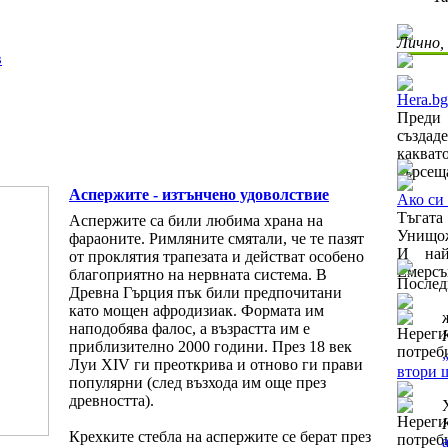
Лично,
в
Hera.bg
Преди 
създад
каква
търсеща
Аспержите - изтънчено удоволствие
Ако си 
Тъгат
Аспержите са били любима храна на
Унищож
фараоните. Римляните смятали, че те пазят
И най
от проклятия трапезата и действат особено
Емерсън
благоприятно на нервната система. В
Послед
Древна Гърция пък били предпочитани
като мощен афродизиак. Формата им
наподобява фалос, а възрастта им е
приблизително 2000 години. През 18 век
Луи XIV ги преоткрива и отново ги прави
втори 
популярни (след възхода им още през
древността).
Крехките стебла на аспержите се берат през