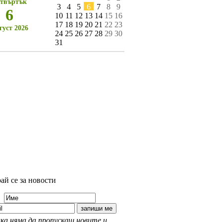
твъртък
3
4
5
6
7
8
9
6
10
11
12
13
14
15
16
17
18
19
20
21
22
23
густ 2026
24
25
26
27
28
29
30
31
ай се за новости
ка няма да пропускаш новите и