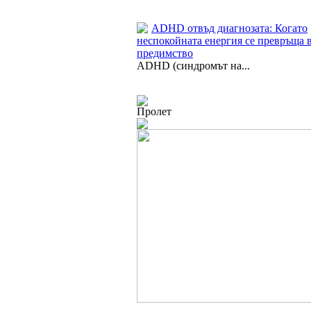
ADHD отвъд диагнозата: Когато
неспокойната енергия се превръща 
предимство
ADHD (синдромът на...
Пролет