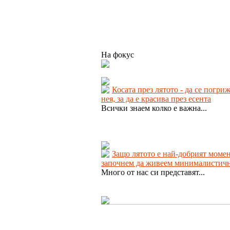
На фокус
Косата през лятото - да се погри
нея, за да е красива през есента
Всички знаем колко е важна...
Защо лятото е най-добрият момен
започнем да живеем минималистич
Много от нас си представят...