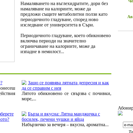
Че
Намаляването на въглехидратите, дори без
намаляване на калориите, може да
предложи същите метаболитни ползи като
Ав
периодичното гладуване, според ново
изследване от университета в Съри.
Периодичното гладуване, което обикновено
включва периоди на значително
ограничаване на калориите, може да
изпадне в немилост...
т?
Защо се появява лятната депресия и как
понесеш
да се справим с нея
ействия
Лятото обикновено се свързва с почивки,
море,...
Абонир
зберете
Бърза и вкусна: Лятна манджичка с
вото?
босилек, печени чушки и яйца
Набързичко за вечеря – вкусна, ароматна...
Та