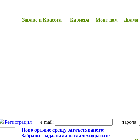
Начало
Здраве и Красота
Кариера
Моят дом
Двама
Регистрация
e-mail:
парола:
Ново оръжие срещу затлъстяването:
Забрави глада, намали въглехидратите