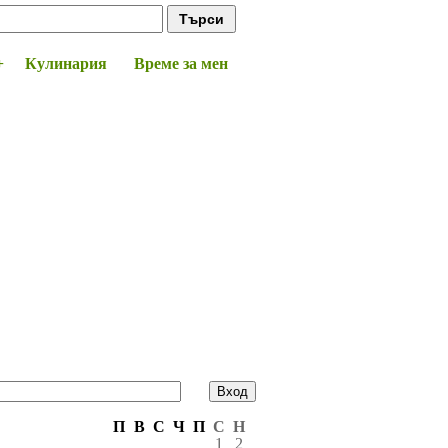
+
Кулинария
Време за мен
П
В
С
Ч
П
С
Н
1
2