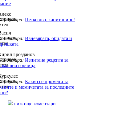
нание
Алекс
Коментира:
Петко льо, капитанине!
Васил
Коментира:
Изневярата, обидата и
прошката
Кирил Грозданов
Коментира:
Изпитана рецепта за
домашна горчица
Хуркулес
Коментира:
Какво се промени за
жените и момичетата за последните
ини?
виж още коментари