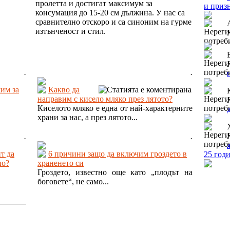
пролетта и достигат максимум за
и приз
консумация до 15-20 см дължина. У нас са
сравнително отскоро и са синоним на гурме
изтънченост и стил.
.
.
жим за
Какво да
направим с кисело мляко през лятото?
Киселото мляко е една от най-характерните
храни за нас, а през лятото...
.
.
т да
6 причини защо да включим гроздето в
25 год
но?
храненето си
Гроздето, известно още като „плодът на
боговете“, не само...