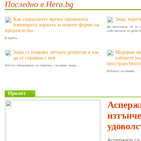
Последно в Hera.bg
Как социалните мрежи промениха
Защо хората
изневярата: науката за новите форми на
Да признаеш, че си 
предателство
собствените си действ
В ерата...
Защо се появява лятната депресия и как
Модерни мив
да се справим с нея
изберете п
пространството
Лятото обикновено се свързва с почивки, море,...
Изборът на мивка...
Пролет
Аспержи
изтънч
удоволс
Аспержите са