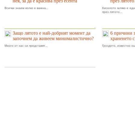
нея, за да е красива през есента
през лятото
Всички знаем колко е важна...
Киселото мляко е едн
през лятото...
.
Защо лятото е най-добрият момент да
6 причини 
започнем да живеем минималистично?
храненето 
Много от нас си представят...
Гроздето, известно ощ