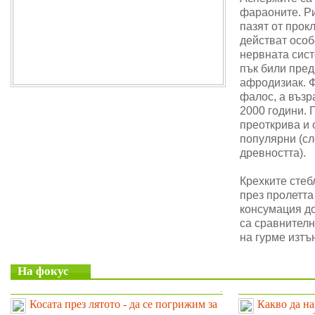
фараоните. Ри
пазят от прок
действат особ
нервната сис
пък били пре
афродизиак. 
фалос, а възр
2000 години. 
преоткрива и 
популярни (сл
древността).
Крехките стеб
през пролетта
консумация до
са сравнителн
на гурме изтъ
На фокус
.
Косата през лятото - да се погрижим за
Какво да на