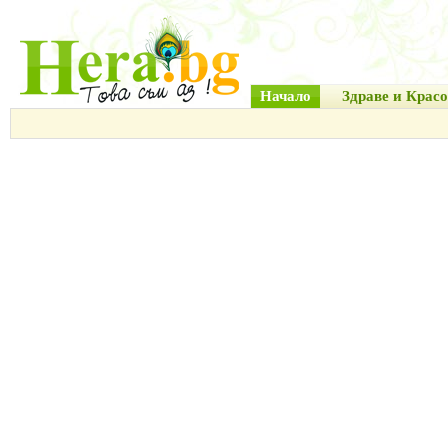
Начало
Здраве и Красо