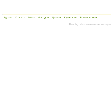
Здраве
Красота
Мода
Моят дом
Двама+
Кулинария
Време за мен
Hera.bg. Използването на матери