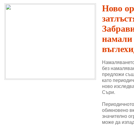
Ново о
затлъст
Забрави
намали
въглехи
Намаляването
без намаляван
предложи същ
като периодич
ново изследва
Съри.
Периодичното 
обикновено в
значително ог
може да изпад