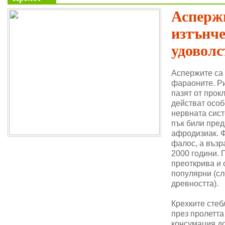
Аспержи
изтънч
удоволс
Аспержите са
фараоните. Ри
пазят от прок
действат особ
нервната сис
пък били пре
афродизиак. 
фалос, а възр
2000 години. 
преоткрива и 
популярни (сл
древността).
Крехките стеб
през пролетта
консумация до