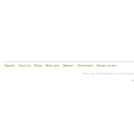
Здраве
Красота
Мода
Моят дом
Двама+
Кулинария
Време за мен
Hera.bg. Използването на матери