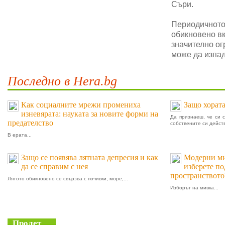
Съри.
Периодичното 
обикновено в
значително ог
може да изпад
Последно в Hera.bg
Как социалните мрежи промениха
Защо хората
изневярата: науката за новите форми на
Да признаеш, че си 
предателство
собствените си действ
В ерата...
Защо се появява лятната депресия и как
Модерни мив
да се справим с нея
изберете п
пространството
Лятото обикновено се свързва с почивки, море,...
Изборът на мивка...
Пролет