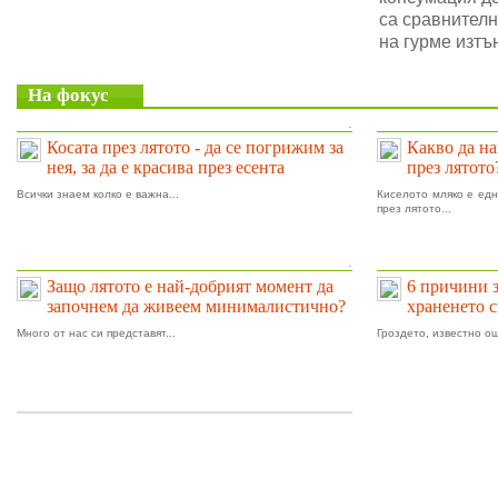
са сравнителн
на гурме изтъ
На фокус
.
Косата през лятото - да се погрижим за
Какво да на
нея, за да е красива през есента
през лятото
Всички знаем колко е важна...
Киселото мляко е едн
през лятото...
.
Защо лятото е най-добрият момент да
6 причини 
започнем да живеем минималистично?
храненето 
Много от нас си представят...
Гроздето, известно ощ