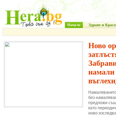
Начало
Здраве и Красо
Ново о
затлъст
Забрави
намали
въглехи
Намаляването
без намаляван
предложи същ
като периодич
ново изследва