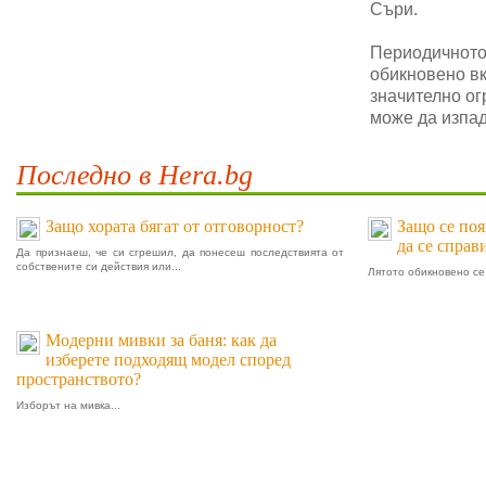
Съри.
Периодичното 
обикновено в
значително ог
може да изпад
Последно в Hera.bg
Защо хората бягат от отговорност?
Защо се поя
да се справ
Да признаеш, че си сгрешил, да понесеш последствията от
собствените си действия или...
Лятото обикновено се 
Модерни мивки за баня: как да
изберете подходящ модел според
пространството?
Изборът на мивка...
Пролет