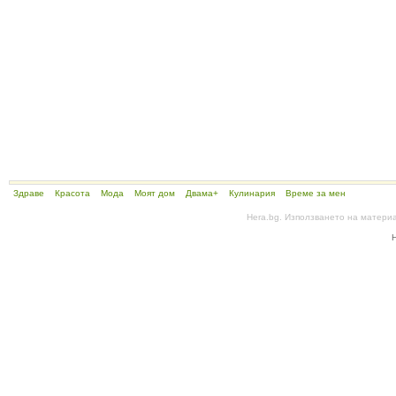
Здраве
Красота
Мода
Моят дом
Двама+
Кулинария
Време за мен
Hera.bg. Използването на матери