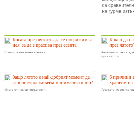
са сравнителн
на гурме изтъ
На фокус
.
Косата през лятото - да се погрижим за
Какво да на
нея, за да е красива през есента
през лятото
Всички знаем колко е важна...
Киселото мляко е едн
през лятото...
.
Защо лятото е най-добрият момент да
6 причини 
започнем да живеем минималистично?
храненето 
Много от нас си представят...
Гроздето, известно ощ