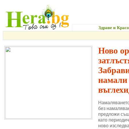
Начало
Здраве и Красо
Ново о
затлъст
Забрави
намали
въглехи
Намаляването
без намаляван
предложи същ
като периодич
ново изследва