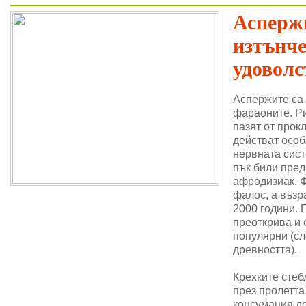
Аспержи
изтънч
удоволс
Аспержите са
фараоните. Ри
пазят от прок
действат особ
нервната сис
пък били пре
афродизиак. 
фалос, а възр
2000 години. 
преоткрива и 
популярни (сл
древността).
Крехките стеб
през пролетта
консумация до