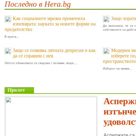
Последно в Hera.bg
Как социалните мрежи промениха
Защо хората
изневярата: науката за новите форми на
Да признаеш, че си 
предателство
собствените си действ
В ерата...
Защо се появява лятната депресия и как
Модерни мив
да се справим с нея
изберете п
пространството
Лятото обикновено се свързва с почивки, море,...
Изборът на мивка...
Пролет
Аспержи
изтънч
удоволс
Аспержите са