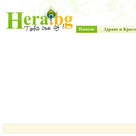
Начало
Здраве и Красо