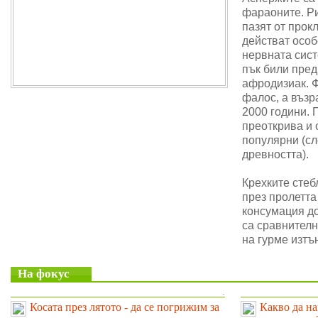
фараоните. Ри
пазят от прок
действат особ
нервната сис
пък били пре
афродизиак. 
фалос, а възр
2000 години. 
преоткрива и 
популярни (сл
древността).
Крехките стеб
през пролетта
консумация до
са сравнителн
на гурме изтъ
На фокус
.
Косата през лятото - да се погрижим за
Какво да на