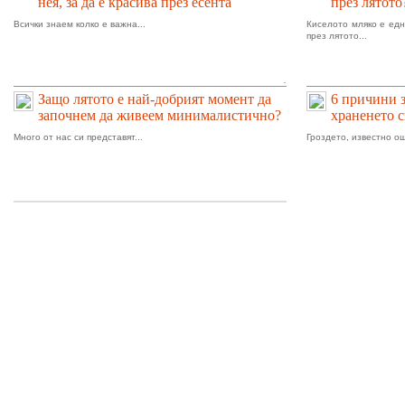
нея, за да е красива през есента
през лятото
Всички знаем колко е важна...
Киселото мляко е едн
през лятото...
.
Защо лятото е най-добрият момент да
6 причини 
започнем да живеем минималистично?
храненето 
Много от нас си представят...
Гроздето, известно ощ