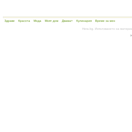
Здраве
Красота
Мода
Моят дом
Двама+
Кулинария
Време за мен
Hera.bg. Използването на матери