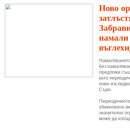
Ново о
затлъст
Забрави
намали
въглехи
Намаляването
без намаляван
предложи същ
като периодич
ново изследва
Съри.
Периодичното 
обикновено в
значително ог
може да изпад