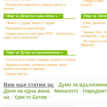
· Гертруд Едерл –
· Българските будители в избрани мисли и
(видео)
цитати
Още за Деня на една жена »
Още за Личн
· "Живот и здраве, живот и здраве"
· Ейми Джонсън -
пилот
· Минимализъм през Коледа
· Херман Хесе: „
· Градска мода на есен/зима 19/20 – тенденции и
песимизъм, а да 
какво да не пропуснете!
· 30 години от с
Меркюри
Още за Думи за вдъхновение »
· Скуката не е толкова страшна, колкото изглежда
· Червената рокля - милиони шевове, които
разбиха културните бариери
· Отвори вратата...
Виж още статии за:
Думи за вдъхновен
Деня на една жена
·
Миналото
·
Народнит
на
·
Христо Ботев
·