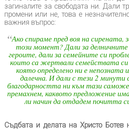
загиналите за свободата ни. Дали т
промени или не, това е незначителн
важния въпрос:
“
Ако спираме пред воя на сирената, з
този момент? Дали за делничните 
героите, дали за семейните си пробле
които са жертвали семействата с
която определено ни е непозната и
далечна. И дали с тези 2 минути 
благодарността ни към тази саможе
премахнем, каквото предложение им
ли начин да отдадем почитта с
Съдбата и делата на Христо Ботев 