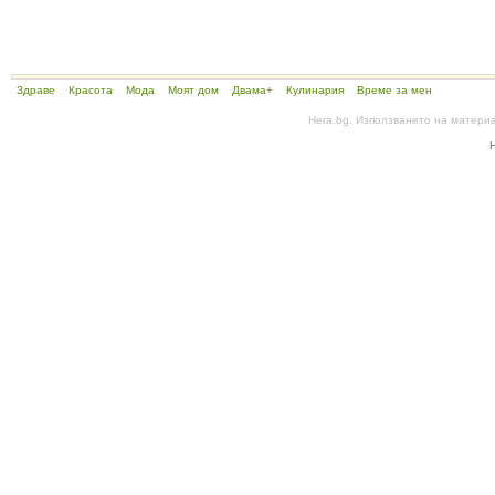
Здраве
Красота
Мода
Моят дом
Двама+
Кулинария
Време за мен
Hera.bg. Използването на матери