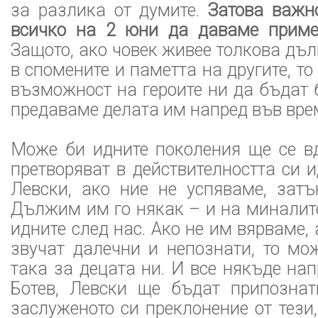
за разлика от думите.
Затова важн
всичко на 2 юни да даваме приме
Защото, ако човек живее толкова дъл
в спомените и паметта на другите, т
възможност на героите ни да бъдат 
предаваме делата им напред във вре
Може би идните поколения ще се в
претворяват в действителността си и
Левски, ако ние не успяваме, затъ
Дължим им го някак – и на миналите
идните след нас. Ако не им вярваме,
звучат далечни и непознати, то мо
така за децата ни. И все някъде нап
Ботев, Левски ще бъдат припозна
заслуженото си преклонение от тези,