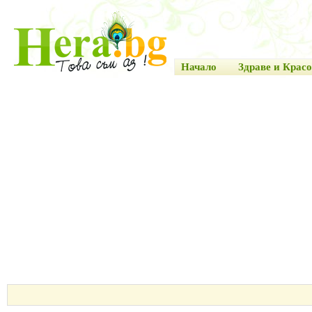
Начало
Здраве и Красо