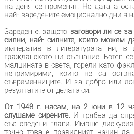
на деня се променят. Но датата ост
най- заредените емоционално дни в 
Зареден е, защото
заговори ли се за
силни, най- силните, които можем д
императив в литературата ни, в 
гражданското ни съзнание. Ботев с
малцината в света, горели като факл
непримирими, които не са остан
съвременниците. И за добро или ло
резултатите от делата си.
От 1948 г. насам, на 2 юни в 12 ч
слушаме сирените.
И трябва да спр
със сведени глави. Имаше дискусия
точно това е правилният начин да 