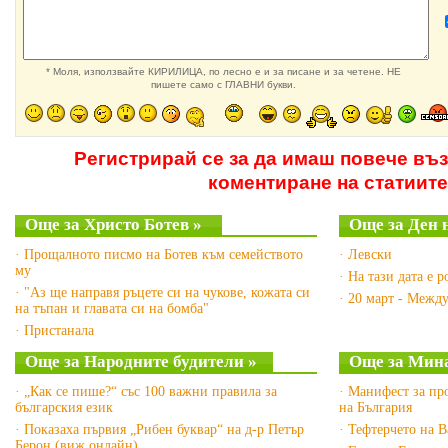
* Моля, използвайте КИРИЛИЦА, по лесно е и за писане и за четене. НЕ
пишете само с ГЛАВНИ букви.
Регистрирай се за да имаш повече въ
коментиране на статиите
Още за Христо Ботев »
Още за Ден 
· Прощалното писмо на Ботев към семейството
· Левски
му
· На тази дата е 
· "Аз ще направя ръцете си на чукове, кожата си
· 20 март - Межд
на тъпан и главата си на бомба"
· Пристанала
Още за Народните будители »
Още за Мина
· „Как се пише?“ със 100 важни правила за
· Манифест за пр
българския език
на България
· Показаха първия „Рибен буквар“ на д-р Петър
· Тефтерчето на 
Берон (виж онлайн)