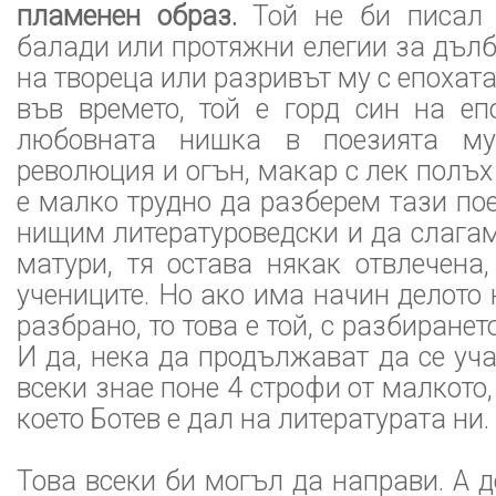
пламенен образ.
Той не би писал 
балади или протяжни елегии за дъл
на твореца или разривът му с епохата, 
във времето, той е горд син на еп
любовната нишка в поезията му
революция и огън, макар с лек полъх
е малко трудно да разберем тази по
нищим литературоведски и да слагам
матури, тя остава някак отвлечена
учениците. Но ако има начин делото 
разбрано, то това е той, с разбиранет
И да, нека да продължават да се уча
всеки знае поне 4 строфи от малкото,
което Ботев е дал на литературата ни.
Това всеки би могъл да направи. А д