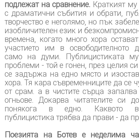
подлежат на сравнение.
Краткият му 
с драматични събития и обрати, пу
творчество е неголямо, но пък забел
изобличителен език и безкомпромисн
времена, когато много хора остава
участието им в освободителното 
само на думи. Публицистиката му
проблеми - той е гонен, през целия с
се задържа на едно място и изоста
хора. Тя кара съвременниците да се 
от срам. а в чистите сърца запалв
огньове. Докарва читателите си д
понякога в едно. Каквото в
публицистика трябва да прави - да п
Поезията на Ботев е неделима ча