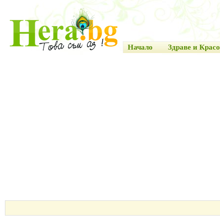
Начало
Здраве и Красо