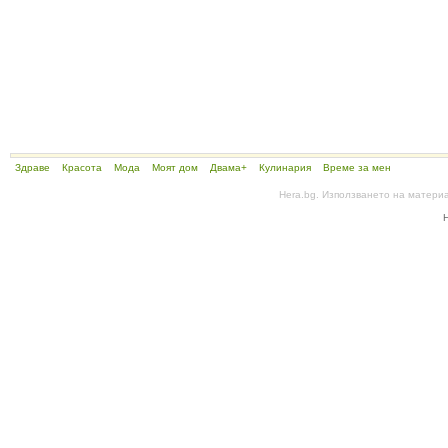
Здраве
Красота
Мода
Моят дом
Двама+
Кулинария
Време за мен
Hera.bg. Използването на матери