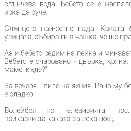
слънчева вода. Бебето се е наспал
иска да суче.
Слънцето най-сетне пада. Каката 
улицата, събира ги в чашка, че ще п
Аз и бебето седим на пейка и минава
Бебето е очаровано - цвърка, кряка.
маме, къде?"
За вечеря - пиле на яхния. Рано му б
е сладко.
Волейбол по телевизията, посл
приказки за каката за лека нощ.