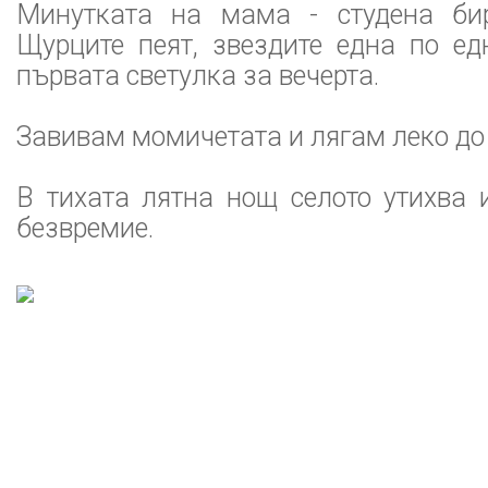
Минутката на мама - студена бир
Щурците пеят, звездите една по ед
първата светулка за вечерта.
Завивам момичетата и лягам леко до 
В тихата лятна нощ селото утихва 
безвремие.