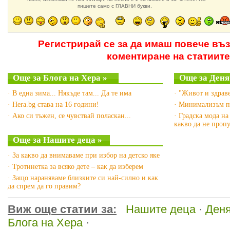
пишете само с ГЛАВНИ букви.
Регистрирай се за да имаш повече въ
коментиране на статиите
Още за Блога на Хера »
Още за Деня
· В една зима... Някъде там... Да те има
· "Живот и здраве
· Hera.bg става на 16 години!
· Минимализъм п
· Ако си тъжен, се чувствай поласкан...
· Градска мода на
какво да не пропу
Още за Нашите деца »
· За какво да внимаваме при избор на детско яке
· Тротинетка за всяко дете – как да изберем
· Защо нараняваме близките си най-силно и как
да спрем да го правим?
Виж още статии за:
Нашите деца
·
Деня
Блога на Хера
·