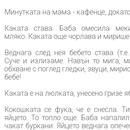
Минутката на мама - кафенце, докато
Каката става. Баба омесила меки
мляко. Каката още чорлава и мирише 
Веднага след нея бебето става (т.е.
Суче и излизаме. Навън то мига, ми
обхване с поглед гледки, звуци, мириси
бебе!
Каката е на люлката, унесено гризе я
Кокошката се фука, че е снесла. Т
яйцето. То топло още. Баба напалил
чакат буркани. Яйцето веднага опече