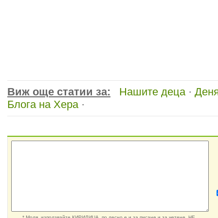
Виж още статии за:
Нашите деца
·
Деня
Блога на Хера
·
* Моля, използвайте КИРИЛИЦА, по лесно е и за писане и за четене. НЕ