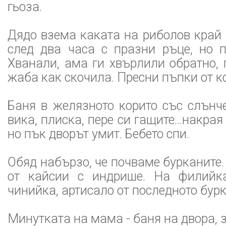
гьоза.
Дядо взема каката на риболов край 
след два часа с празни ръце, но п
Хванали, ама ги хвърлили обратно,
жаба как скочила. Пресни пъпки от к
Баня в желязното корито със слънч
вика, плиска, пере си гащите...накрая
но пък дворът умит. Бебето спи.
Обяд набързо, че почваме бурканите.
от кайсии с индрише. На филийка
чинийка, артисало от последното бурк
Минутката на мама - баня на двора, 