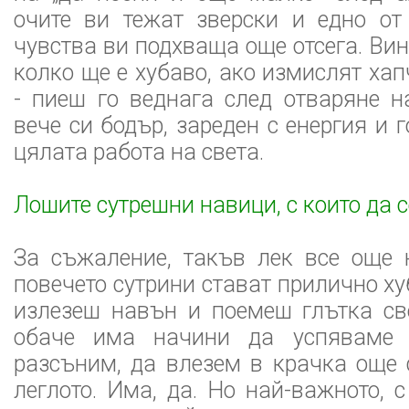
очите ви тежат зверски и едно от
чувства ви подхваща още отсега. Ви
колко ще е хубаво, ако измислят ха
- пиеш го веднага след отваряне н
вече си бодър, зареден с енергия и
цялата работа на света.
Лошите сутрешни навици, с които да 
За съжаление, такъв лек все още 
повечето сутрини стават прилично ху
излезеш навън и поемеш глътка св
обаче има начини да успяваме 
разсъним, да влезем в крачка още 
леглото. Има, да. Но най-важното, 