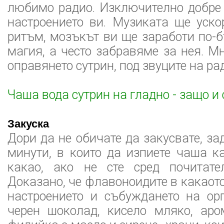
любимо радио. Изключително добре
настроението ви. Музиката ще уск
ритъм, мозъкът ви ще заработи по-б
магия, а често забравяме за нея. М
оправянето сутрин, под звуците на ра
Чаша вода сутрин на гладно - защо и 
Закуска
Дори да не обичате да закусвате, за
минути, в които да изпиете чаша к
какао, ако не сте сред почитате
Доказано, че флавоноидите в какаот
настроението и събуждането на ор
черен шоколад, кисело мляко, аро