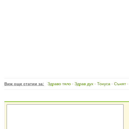
Виж още статии за:
Здраво тяло
·
Здрав дух
·
Тонуса
·
Сънят
·