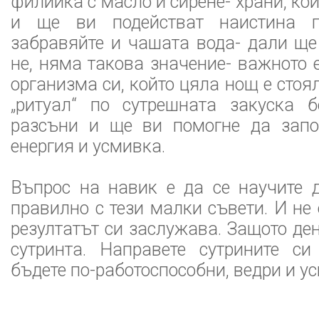
филийка с масло и сирене- храни, ко
и ще ви подействат наистина п
забравяйте и чашата вода- дали ще
не, няма такова значение- важното 
организма си, който цяла нощ е стоя
„ритуал“ по сутрешната закуска 
разсъни и ще ви помогне да запо
енергия и усмивка.
Въпрос на навик е да се научите 
правилно с тези малки съвети. И не 
резултатът си заслужава. Защото де
сутринта. Направете сутрините си
бъдете по-работоспособни, ведри и у