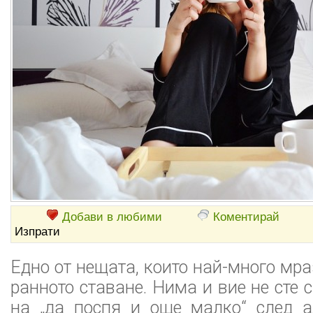
Добави в любими
Коментирай
Изпрати
Едно от нещата, които най-много мра
ранното ставане. Нима и вие не сте 
на „да поспя и още малко“ след а