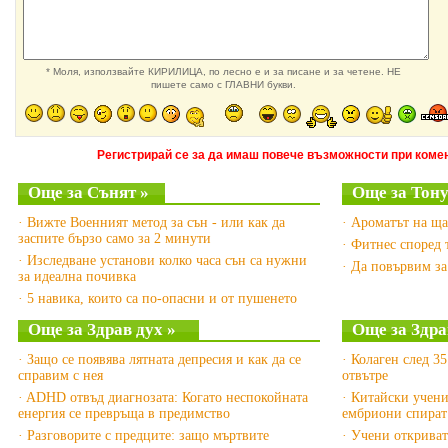
* Моля, използвайте КИРИЛИЦА, по лесно е и за писане и за четене. НЕ
пишете само с ГЛАВНИ букви.
Регистрирай се за да имаш повече възможности при комен
Още за Сънят »
Още за Тону
· Вижте Военният метод за сън - или как да
· Ароматът на ща
заспите бързо само за 2 минути
· Фитнес според 
· Изследване установи колко часа сън са нужни
· Да повървим за
за идеална почивка
· 5 навика, които са по-опасни и от пушенето
Още за Здрав дух »
Още за Здра
· Защо се появява лятната депресия и как да се
· Колаген след 35
справим с нея
отвътре
· ADHD отвъд диагнозата: Когато неспокойната
· Китайски учен
енергия се превръща в предимство
ембриони спират 
· Разговорите с предците: защо мъртвите
· Учени открива