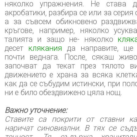
няколко упражнения. Не става 
акробатики, разбира се или за серия 
а за съвсем обикновено раздвижв
кръгове, например, няколко усук
талията и защо не- няколко
кляк
десет
клякания
да направите, ще 
почти веднага. После, сякаш живо
започват да текат през тялото ви
движението е храна за всяка клетк
как да се събудим истински, при пол
ни е било обездвижено цяла нощ.
Важно уточнение:
Ставите са покрити от ставни ка
наричат синовиални. В тях се съд
течност. Тя съдържа хранител