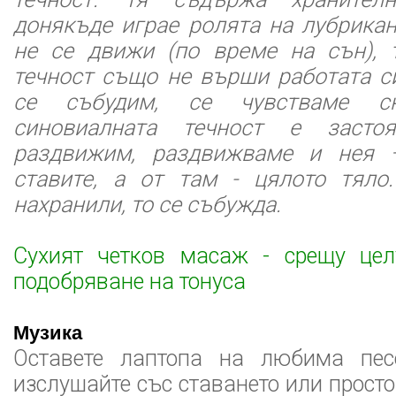
донякъде играе ролята на лубрикан
не се движи (по време на сън), 
течност също не върши работата си
се събудим, се чувстваме ск
синовиалната течност е засто
раздвижим, раздвижваме и нея –
ставите, а от там - цялото тяло
нахранили, то се събужда.
Сухият четков масаж - срещу це
подобряване на тонуса
Музика
Оставете лаптопа на любима пес
изслушайте със ставането или просто