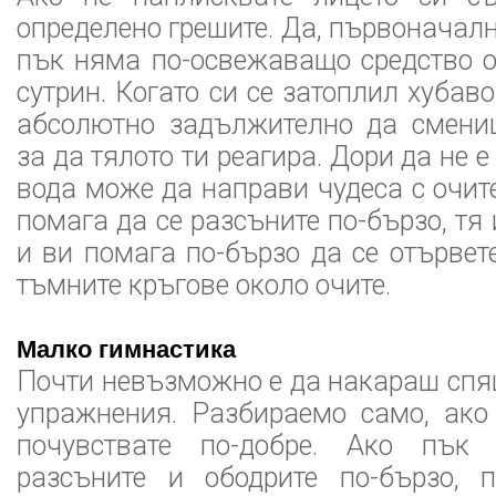
определено грешите. Да, първоначалн
пък няма по-освежаващо средство о
сутрин. Когато си се затоплил хубаво
абсолютно задължително да смениш
за да тялото ти реагира. Дори да не е
вода може да направи чудеса с очите
помага да се разсъните по-бързо, тя
и ви помага по-бързо да се отървет
тъмните кръгове около очите.
Малко гимнастика
Почти невъзможно е да накараш спя
упражнения. Разбираемо само, ако
почувствате по-добре. Ако пък
разсъните и ободрите по-бързо, п