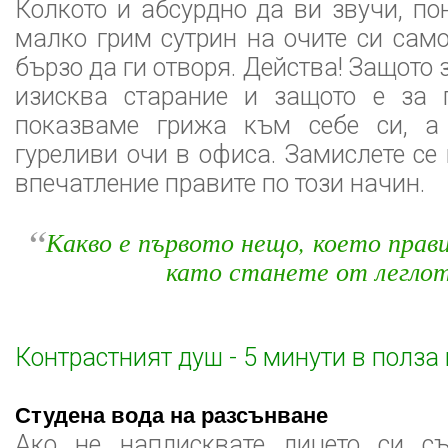
Колкото и абсурдно да ви звучи, по
малко грим сутрин на очите си само
бързо да ги отворя. Действа! Защото 
изисква старание и защото е за 
показваме грижа към себе си, а
гуреливи очи в офиса. Замислете се
впечатление правите по този начин.
“
Какво е първото нещо, което прав
като станете от легло
Контрастният душ - 5 минути в полза
Студена вода на разсънване
Ако не наплисквате лицето си съ