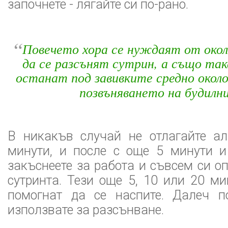
започнете - лягайте си по-рано.
“
Повечето хора се нуждаят от около
да се разсънят сутрин, а също так
останат под завивките средно около
позвъняването на будилн
В никакъв случай не отлагайте а
минути, и после с още 5 минути и
закъснеете за работа и съвсем си о
сутринта. Тези още 5, 10 или 20 м
помогнат да се наспите. Далеч п
използвате за разсънване.