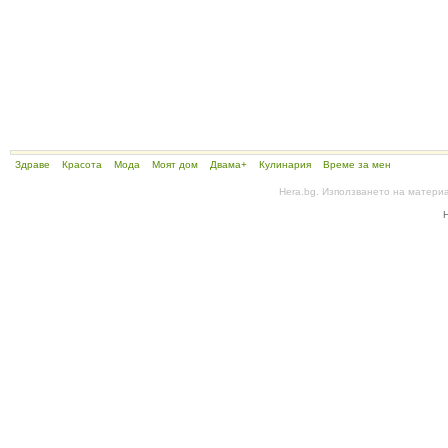
Здраве
Красота
Мода
Моят дом
Двама+
Кулинария
Време за мен
Hera.bg. Използването на матери