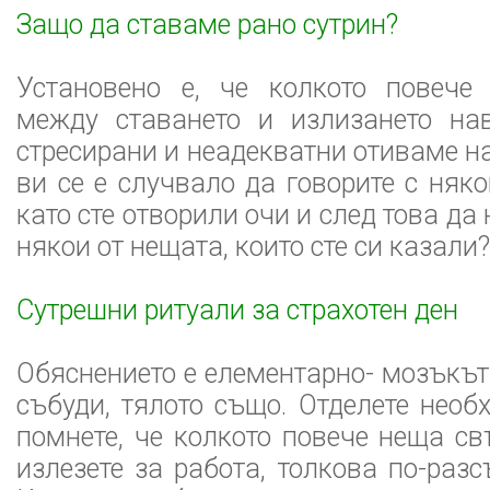
Защо да ставаме рано сутрин?
Установено е, че колкото повече
между ставането и излизането нав
стресирани и неадекватни отиваме н
ви се е случвало да говорите с няк
като сте отворили очи и след това да 
някои от нещата, които сте си казали?
Сутрешни ритуали за страхотен ден
Обяснението е елементарно- мозъкът
събуди, тялото също. Отделете необ
помнете, че колкото повече неща св
излезете за работа, толкова по-раз