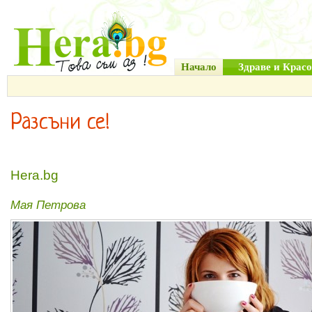
Начало
Здраве и Красо
Разсъни се!
Hera.bg
Мая Петрова