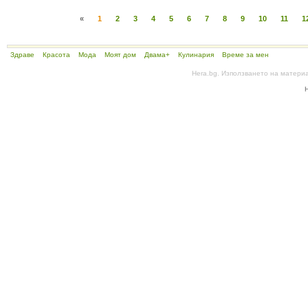
«
1
2
3
4
5
6
7
8
9
10
11
1
Здраве
Красота
Мода
Моят дом
Двама+
Кулинария
Време за мен
Hera.bg. Използването на матери