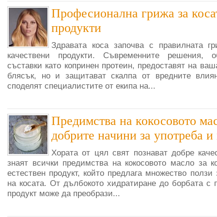
Професионална грижа за косат
продукти
Здравата коса започва с правилната гр
качествени продукти. Съвременните решения, о
съставки като копринен протеин, предоставят на ваш
блясък, но и защитават скалпа от вредните влиян
споделят специалистите от екипа на...
Предимства на кокосовото мас
добрите начини за употреба и
Хората от цял свят познават добре каче
знаят всички предимства на кокосовото масло за к
естествен продукт, който предлага множество ползи 
на косата. От дълбокото хидратиране до борбата с 
продукт може да преобрази...