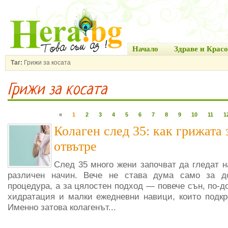
Начало
Здраве и Красо
Таг:
Грижи за косата
Грижи за косата
«
1
2
3
4
5
6
7
8
9
10
11
1
Колаген след 35: как грижата 
отвътре
След 35 много жени започват да гледат н
различен начин. Вече не става дума само за д
процедура, а за цялостен подход — повече сън, по-д
хидратация и малки ежедневни навици, които подкре
Именно затова колагенът...