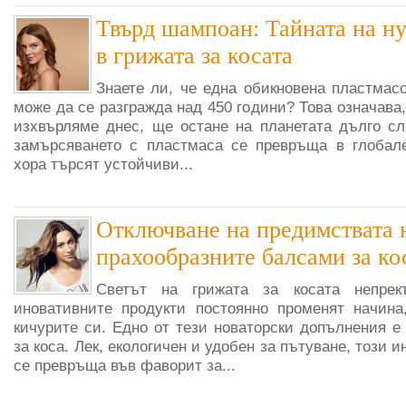
Твърд шампоан: Тайната на н
в грижата за косата
Знаете ли, че една обикновена пластмас
може да се разгражда над 450 години? Това означава,
изхвърляме днес, ще остане на планетата дълго сле
замърсяването с пластмаса се превръща в глобале
хора търсят устойчиви...
Отключване на предимствата 
прахообразните балсами за ко
Светът на грижата за косата непрек
иновативните продукти постоянно променят начина
кичурите си. Едно от тези новаторски допълнения е
за коса. Лек, екологичен и удобен за пътуване, този 
се превръща във фаворит за...