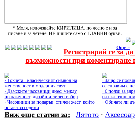
* Моля, използвайте КИРИЛИЦА, по лесно е и за
писане и за четене. НЕ пишете само с ГЛАВНИ букви.
Още »
Регистрирай се за д
възможности при коментиране н
Още за Аксесоарите »
Още за Лятото 
· Токчета - класическият символ на
· Защо се появя
женственост в модерния свят
се справим с не
· Дамските часовници днес: между
· 6 ползи за зд
практичност, дизайн и личен избор
ги включиш в 
· Часовници за подарък: стилен жест, който
· Обичате ли д
остава за години
Виж още статии за:
Лятото
·
Аксесоар