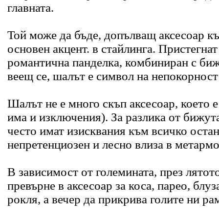
главната.
Той може да бъде, допълващ аксесоар к
основен акцент
. в стайлинга. Пристегнат
романтична панделка, комбиниран с би
веещ се, шалът е
символ на непокорност
Шалът не е много скъп аксесоар, което е
има и изключения). За разлика от бижута
често имат изисквания към всичко оста
непретенциозен
и лесно влиза в метармо
В зависимост от големината, през лятото
превърне в аксесоар за коса, парео, блу
рокля, а вечер да прикрива голите ни ра