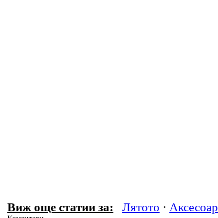
Виж още статии за:
Лятото
·
Аксесоар