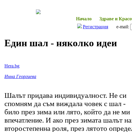
Начало
Здраве и Красо
Регистрация
e-mail:
Един шал - няколко идеи
Hera.bg
Инна Георгиева
Шалът придава
индивидуалност
. Не си
спомням да съм виждала човек с шал -
било през зима или лято, който да не ми
впечатление. И ако през зимата шалът н
второстепенна роля, през лятото опреде