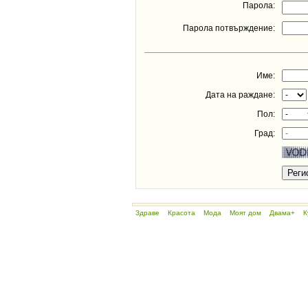
Парола:
Парола потвърждение:
Име:
Дата на раждане:
Пол:
Град:
Здраве
Красота
Мода
Моят дом
Двама+
К