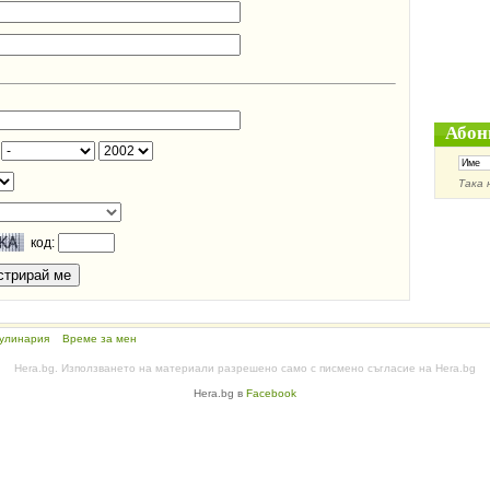
Абон
Така 
код:
улинария
Време за мен
Hera.bg. Използването на материали разрешено само с писмено съгласие на Hera.bg
Hera.bg в
Facebook