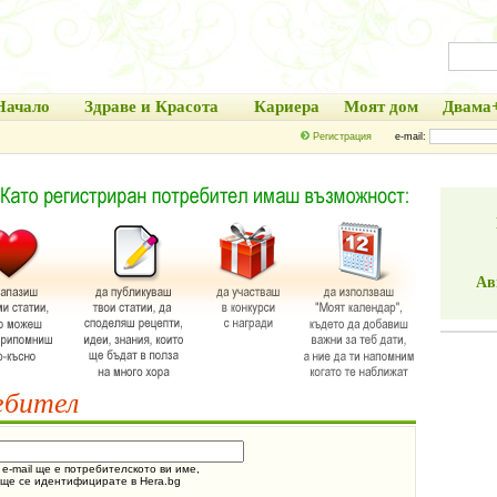
Начало
Здраве и Красота
Кариера
Моят дом
Двама
Регистрация
e-mail:
Ав
ебител
e-mail ще е потребителското ви име,
 ще се идентифицирате в Hera.bg