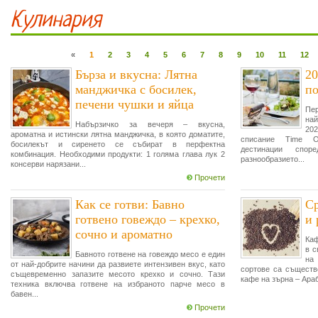
Кулинария
«
1
2
3
4
5
6
7
8
9
10
11
12
Бърза и вкусна: Лятна
20
манджичка с босилек,
по
печени чушки и яйца
Пер
най
Набързичко за вечеря – вкусна,
20
ароматна и истински лятна манджичка, в която доматите,
списание Time O
босилекът и сиренето се събират в перфектна
дестинации спор
комбинация. Необходими продукти: 1 голяма глава лук 2
разнообразието...
консерви нарязани...
Прочети
Как се готви: Бавно
Ср
готвено говеждо – крехко,
и 
сочно и ароматно
Каф
в с
Бавното готвене на говеждо месо е един
на
от най-добрите начини да развиете интензивен вкус, като
сортове са съществ
същевременно запазите месото крехко и сочно. Тази
кафе на зърна – Араби
техника включва готвене на избраното парче месо в
бавен...
Прочети