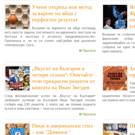
Учени откриха нов метод
Я
за варене на яйца с
Фр
перфектен резултат
пъ
(с
Въпреки че варенето на яйце изглежда
като проста задача, постигането на идеалната текстура на
Въпреки че събитие
белтъка и жълтъка е истинско предизвикателство.
френският отбо
Причината е, че те се готвят най-добре при различни
задоволявайки се съ
температури. Сега...
събраха на едно мя
Прочети
престижната...
„Вкусът на България в
За
четири сезона“: Опитайте
п
тези прекрасни рецепти от
Ти
книгата на Иван Звездев
тон
си
След феноменалния успех на „Вкусът на България“
хранително богатс
любимият кулинар на България Иван Звездев отново
заслужено място във
събира над 100 рецепти, с които ще ни покаже родната
кухня в нова светлина – тази на сезонното хранене....
Прочети
Пици в американски стил
Пъ
– как "Доминос"
Ха