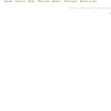
Здраве
Красота
Мода
Моят дом
Двама+
Кулинария
Време за мен
Hera.bg. Използването на матери