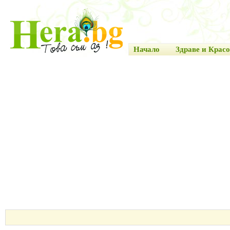
Начало
Здраве и Красо