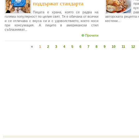
поддържат стандарта
пр
ку
Пицата е храна, която се радва на
ра
голяма популярност по целия свят. Тя е обичана от всички
авторската рецепта 
и се отличава с вкуса си и с удоволствието, което носи
кестени...
при консумация. А пиците в американски стил
съблазняват...
Прочети
«
1
2
3
4
5
6
7
8
9
10
11
12