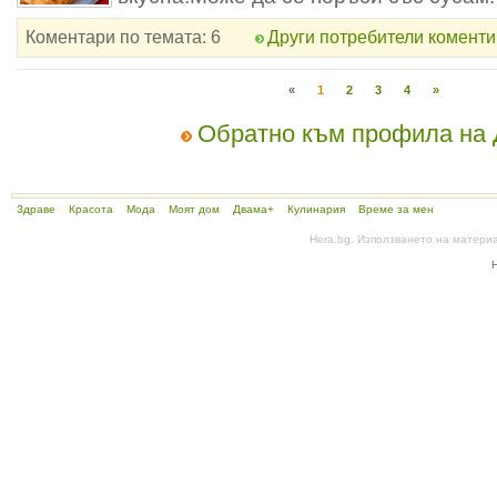
Коментари по темата: 6
Други потребители коменти
«
1
2
3
4
»
Обратно към профила на
Здраве
Красота
Мода
Моят дом
Двама+
Кулинария
Време за мен
Hera.bg. Използването на матери