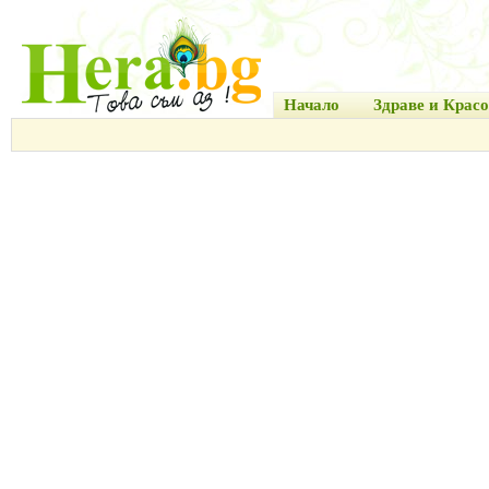
Начало
Здраве и Красо