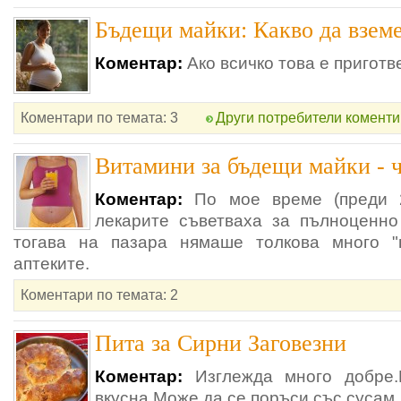
Бъдещи майки: Какво да взем
Коментар:
Ако всичко това е приготв
Коментари по темата: 3
Други потребители коменти
Витамини за бъдещи майки - ч
Коментар:
По мое време (преди 2
лекарите съветваха за пълноценно
тогава на пазара нямаше толкова много "г
аптеките.
Коментари по темата: 2
Пита за Сирни Заговезни
Коментар:
Изглежда много добре.
вкусна.Може да се поръси със сусам.