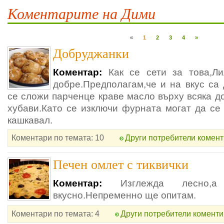
Коментарите на Дими
«
1
2
3
4
»
Добруджанки
Коментар:
Как се сети за това,Ли
добре.Предполагам,че и на вкус са
се сложи парченце краве масло върху всяка д
хубави.Като се изключи фурната могат да се
кашкавал.
Коментари по темата: 10
Други потребители комент
Печен омлет с тиквички
Коментар:
Изглежда лесно,
вкусно.Непременно ще опитам.
Коментари по темата: 4
Други потребители коменти