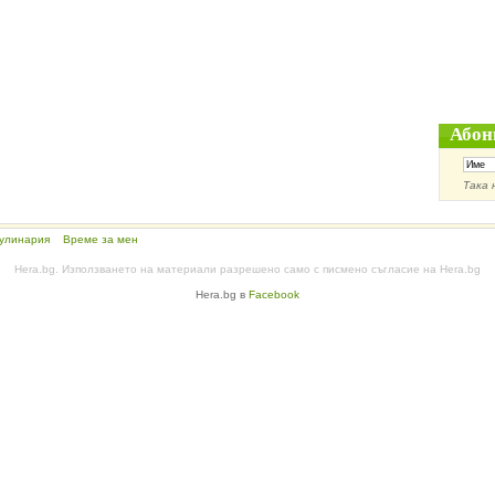
Абон
Така 
улинария
Време за мен
Hera.bg. Използването на материали разрешено само с писмено съгласие на Hera.bg
Hera.bg в
Facebook