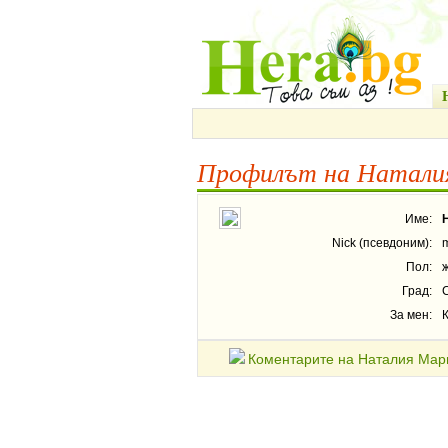
Профилът на Наталия
Име:
Nick (псевдоним):
Пол:
Град:
За мен:
К
Коментарите на Наталия Мари