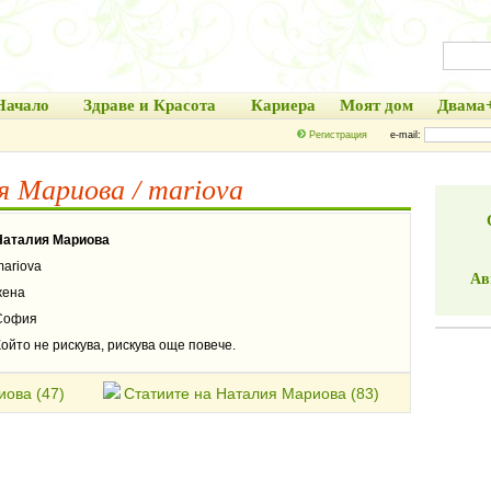
Начало
Здраве и Красота
Кариера
Моят дом
Двама
Регистрация
e-mail:
 Мариова / mariova
Наталия Мариова
mariova
Ав
жена
София
ойто не рискува, рискува още повече.
ова (47)
Статиите на Наталия Мариова (83)