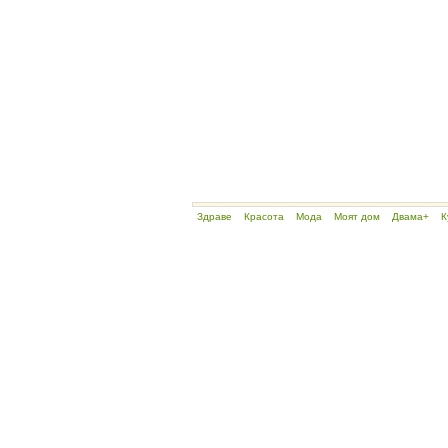
Здраве
Красота
Мода
Моят дом
Двама+
К