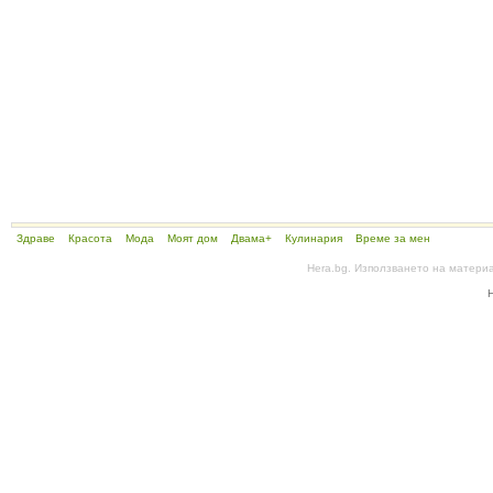
Здраве
Красота
Мода
Моят дом
Двама+
Кулинария
Време за мен
Hera.bg. Използването на матери