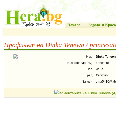
Начало
Здраве и Красо
Профилът на Dinka Tenewa / princesat
Име:
Dinka Tenew
Nick (псевдоним):
princesata
Пол:
жена
Град:
Хасково
За мен:
dina5410@ab
Коментарите на Dinka Tenewa (4