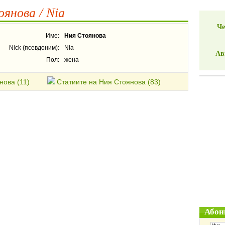
янова / Nia
Че
Име:
Ния Стоянова
Nick (псевдоним):
Nia
Ав
Пол:
жена
нова (11)
Статиите на Ния Стоянова (83)
Абон