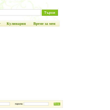
+
Кулинария
Време за мен
парола: