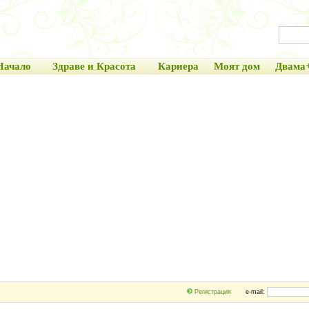
Начало
Здраве и Красота
Кариера
Моят дом
Двама
Регистрация
e-mail: