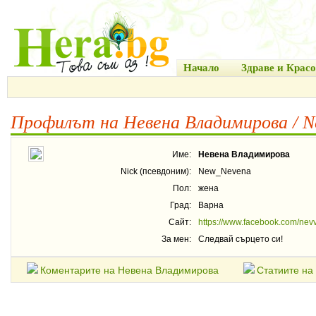
Начало
Здраве и Красо
Профилът на Невена Владимирова / 
Име:
Невена Владимирова
Nick (псевдоним):
New_Nevena
Пол:
жена
Град:
Варна
Сайт:
https://www.facebook.com/nev
За мен:
Следвай сърцето си!
Коментарите на Невена Владимирова
Статиите на