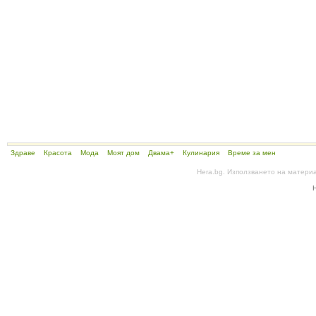
Здраве
Красота
Мода
Моят дом
Двама+
Кулинария
Време за мен
Hera.bg. Използването на матери