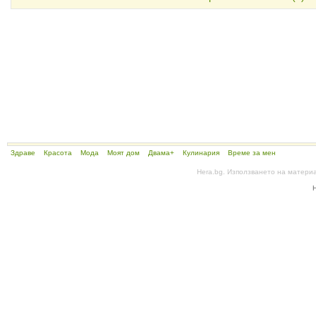
Здраве
Красота
Мода
Моят дом
Двама+
Кулинария
Време за мен
Hera.bg. Използването на матери