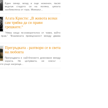
Eдин овчар, млад и още неженен, пасял
веднъж стадото си на поляна, цялата
заобиколена от гора. Момъкът...
Агата Кристи: „В живота всеки
сам трябва да си прави
грешките.“
"Няма нищо по-изморително от човек, който
 прав." "Взаимната привързаност между двама
Прегръдката - разтвори се в света
на любовта
Прегръдката е най-близкото докосване между
хората. Не целувката, не сексът -
ите ръце насреща...