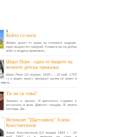
1
Който го носи
Живял, далеч от шума на големите градове,
един възрастен самурай. Славата му на добър
войн и мъдрец привлякла...
Шарл Перо - един от бащите на
вечните детски приказки
Шарл Перо (12 януари, 1628 г. - 16 май, 1703
г.) е виден юрист, прекарал целия си живот в
вярна...
Ти ли си това?
Замъкът е празен. И вретеното отдавна е
изсъхнало в кръв. Дяволът танцува. В своята
наслада. Да...
Великият "Щастливец" Алеко
Константинов
Алеко Константинов (13 януари 1863 г. - 23
май 1897 г.) е явление не само в