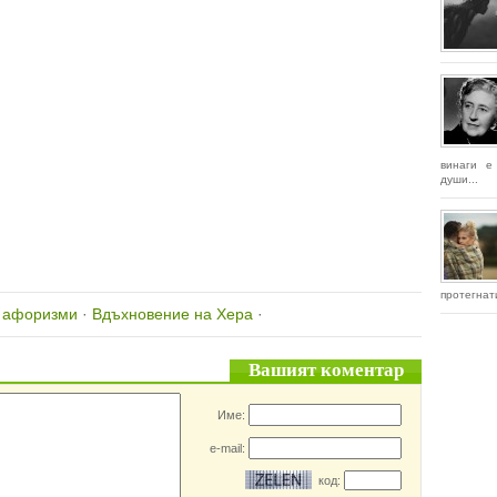
винаги е
души...
протегнат
, афоризми
·
Вдъхновение на Хера
·
Вашият коментар
Име:
e-mail:
код: