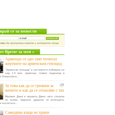
ирай се за новости
няма да пропускаш новите и интересни неща
от Време за мен »
Арменци от цял свят почитат
жертвите на арменския геноцид
"Арменски геноцид" е системното избиване на
над 1.5 млн. арменци, главно поданици в
а Османската...
За това как да се грижим за
жените и как да се отнасяме с тях
Малкият Джек и малката Джил, като слизали
по хълма, паднали, ударили си коленцата,
и нослетата...
Самодива къща не храни