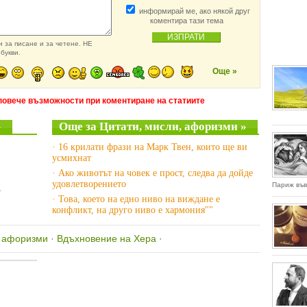
информирай ме, ако някой друг
коментира тази тема
 за писане и за четене. НЕ
букви.
Още »
повече възможности при коментиране на статиите
»
Още за Цитати, мисли, афоризми »
· 16 крилати фрази на Марк Твен, които ще ви
усмихнат
· Ако животът на човек е прост, следва да дойде
удовлетворението
Париж във 
.
· Това, което на едно ниво на виждане е
конфликт, на друго ниво е хармония""
, афоризми
·
Вдъхновение на Хера
·