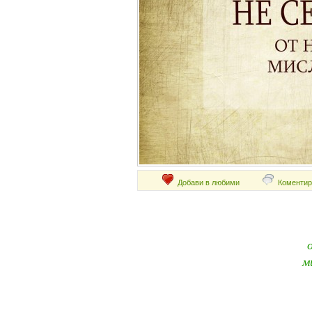
Добави в любими
Коментир
м