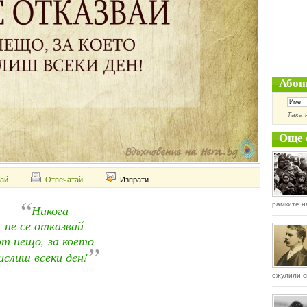
Абон
Така 
Още 
ай
Отпечатай
Изпрати
“
рамките н
Никога
не се отказвай
от нещо, за което
”
ислиш всеки ден!
ожулили с