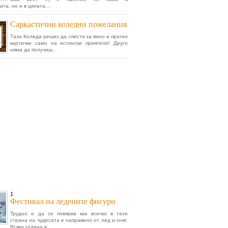
та, но и в цялата...
Саркастични коледни пожелания
Тази Коледа реших да спестя за вино и пратих
картички само на истински приятели! Друго
няма да получиш...
1
Фестивал на ледените фигури
Трудно е да се повярва как всичко в тази
страна на чудесата е направено от лед и сняг.
Всяка година в...