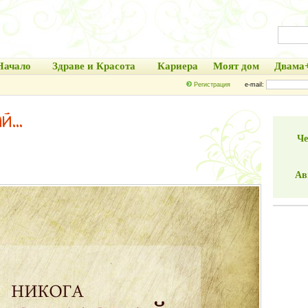
Начало
Здраве и Красота
Кариера
Моят дом
Двама
Регистрация
e-mail:
...
Че
Ав