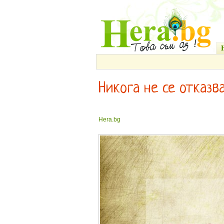
Никога не се отказвай
Hera.bg