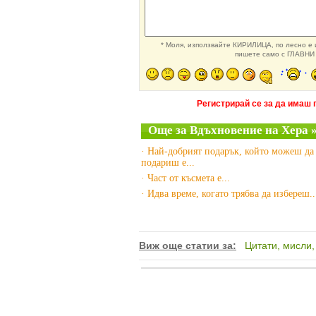
* Моля, използвайте КИРИЛИЦА, по лесно е и
пишете само с ГЛАВНИ 
Регистрирай се за да имаш 
Още за Вдъхновение на Хера 
· Най-добрият подарък, който можеш да
подариш е...
· Част от късмета е...
· Идва време, когато трябва да избереш..
Виж още статии за:
Цитати, мисли