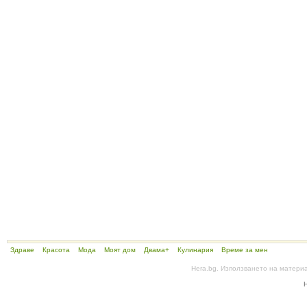
Здраве
Красота
Мода
Моят дом
Двама+
Кулинария
Време за мен
Hera.bg. Използването на матери