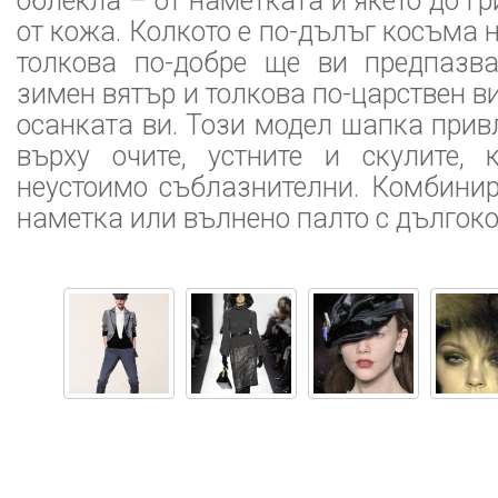
облекла – от наметката и якето до г
от кожа. Колкото е по-дълъг косъма 
толкова по-добре ще ви предпазв
зимен вятър и толкова по-царствен в
осанката ви. Този модел шапка при
върху очите, устните и скулите, 
неустоимо съблазнителни. Комбинир
наметка или вълнено палто с дългоко