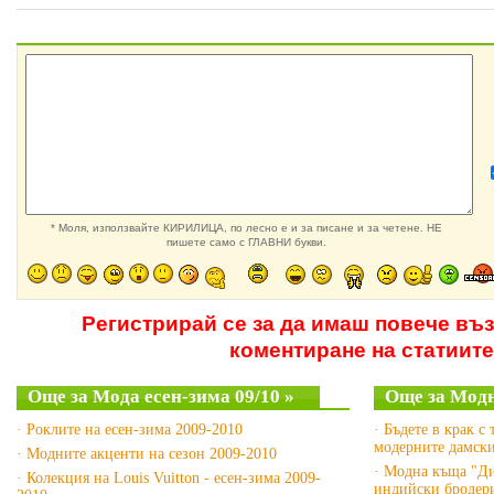
* Моля, използвайте КИРИЛИЦА, по лесно е и за писане и за четене. НЕ
пишете само с ГЛАВНИ букви.
Регистрирай се за да имаш повече въ
коментиране на статиите
Още за Мода есен-зима 09/10 »
Още за Модн
· Роклите на есен-зима 2009-2010
· Бъдете в крак с
модерните дамск
· Модните акценти на сезон 2009-2010
· Модна къща "Ди
· Колекция на Louis Vuitton - есен-зима 2009-
индийски бродери