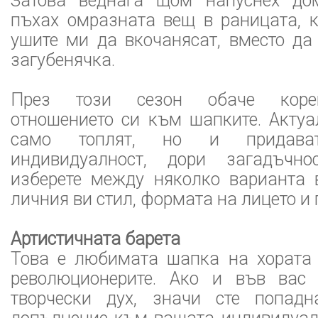
Затова веднага щом напуснех до
пъхах омразната вещ в раницата, к
ушите ми да вкочанясат, вместо да
загубенячка.
През този сезон обаче коре
отношението си към шапките. Актуа
само топлят, но и придават
индивидуалност, дори загадъчн
изберете между няколко варианта 
личния ви стил, формата на лицето и 
Артистичната барета
Това е любимата шапка на хората 
революционерите. Ако и във вас 
творчески дух, значи сте попадн