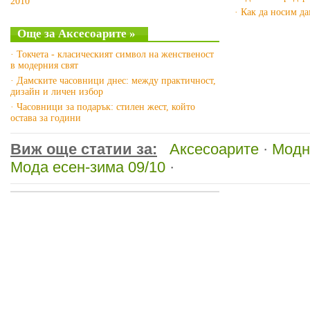
2010
· Как да носим д
Още за Аксесоарите »
· Токчета - класическият символ на женственост
в модерния свят
· Дамските часовници днес: между практичност,
дизайн и личен избор
· Часовници за подарък: стилен жест, който
остава за години
Виж още статии за:
Аксесоарите
·
Модн
Мода есен-зима 09/10
·