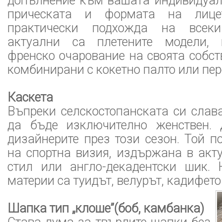
допълнение към вашата индивидуалн
прическата и формата на лице
практически подхожда на всеки
актуални са плетените модели, 
френско очарование на своята собст
комбинирани с кокетно палто или пер
Каскета
Въпреки селскостопанската си слав
да бъде изключително женствен. 
дизайнерите през този сезон. Той 
на спортна визия, издържана в акт
стил или англо-декадентски шик. 
материи са туидът, велурът, кадифето
Шапка тип „клоше”(боб, камбанка)