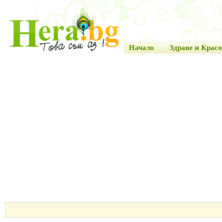
Начало
Здраве и Красо