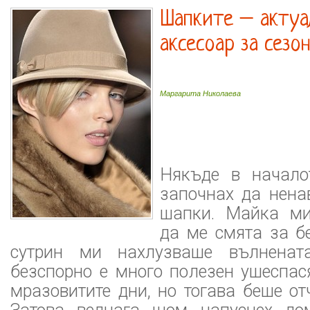
Шапките – актуа
аксесоар за сезо
Маргарита Николаева
Някъде в начало
започнах да нен
шапки. Майка м
да ме смята за б
сутрин ми нахлузваше вълненат
безспорно е много полезен ушеспас
мразовитите дни, но тогава беше о