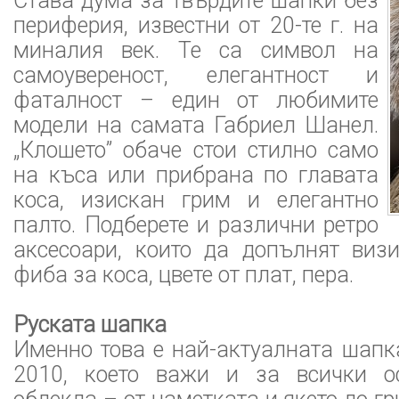
Става дума за твърдите шапки без
периферия, известни от 20-те г. на
миналия век. Те са символ на
самоувереност, елегантност и
фаталност – един от любимите
модели на самата Габриел Шанел.
„Клошето” обаче стои стилно само
на къса или прибрана по главата
коса, изискан грим и елегантно
палто. Подберете и различни ретро
аксесоари, които да допълнят виз
фиба за коса, цвете от плат, пера.
Руската шапка
Именно това е най-актуалната шапк
2010, което важи и за всички о