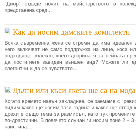
"Диор" отдаде почит на майсторството в колек
представена сред...
Как да носим дамските комплекти
Всяка съвременна жена се стреми да има идеален 
него включват не само поддръжка на лице, коса ил
подходящо облекло, което допринася за нейната пре
да постигнете завиден външен вид? Можете ли е
елегантни и да се чувствате...
Дълги или къси якета ще са на мода
Когато времето навън захладнее, се заемаме с “ревиз
видим какво ще носим тази година и какво ще отпадн
дрехи е също тема за размисъл, като тук промените
по-драстични. В повечето случаи ги носим поне 2 – 3 
наистина...