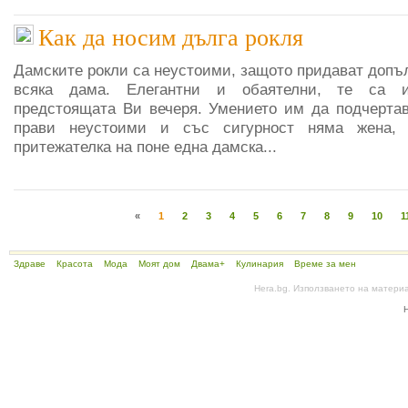
Как да носим дълга рокля
Дамските рокли са неустоими, защото придават допъ
всяка дама. Елегантни и обаятелни, те са и
предстоящата Ви вечеря. Умението им да подчертав
прави неустоими и със сигурност няма жена,
притежателка на поне една дамска...
«
1
2
3
4
5
6
7
8
9
10
1
Здраве
Красота
Мода
Моят дом
Двама+
Кулинария
Време за мен
Hera.bg. Използването на матери