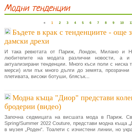
Модни тенденции
«
1
2
3
4
5
6
7
8
9
10
1
Бъдете в крак с тенденциите - още 
дамски дрехи
И така ревютата от Париж, Лондон, Милано и Н
любителите на модата различни новости, а и
актуализирани тенденции. Много къси поли с ниска т
мерси) или пък много дълги до земята, прозрачни
плетивата, високи ботуши, блясък...
Модна къща "Диор" представи коле
бродерии (видео)
Започна седмицата на висшата мода в Париж. Своя
Spring/Summer 2022 Couture, представи модна къща „
в музея „Роден“. Тоалети с изчистени линии, но укр