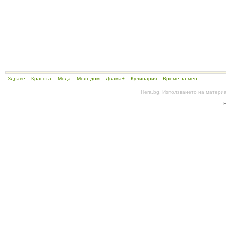
Здраве
Красота
Мода
Моят дом
Двама+
Кулинария
Време за мен
Hera.bg. Използването на матери