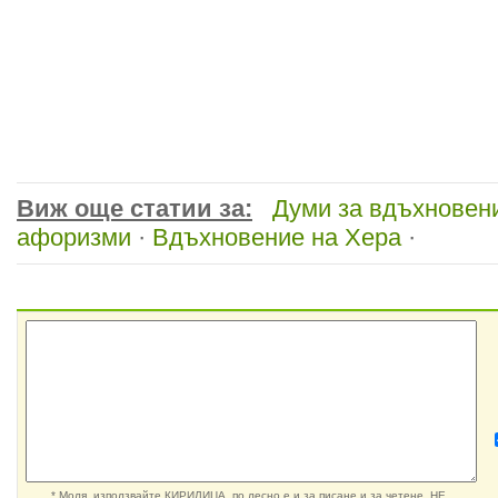
Виж още статии за:
Думи за вдъхновен
афоризми
·
Вдъхновение на Хера
·
* Моля, използвайте КИРИЛИЦА, по лесно е и за писане и за четене. НЕ