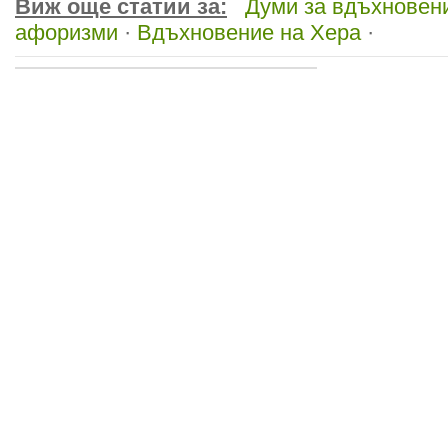
Виж още статии за:
Думи за вдъхновен
афоризми
·
Вдъхновение на Хера
·