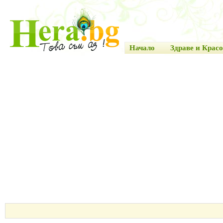
Начало
Здраве и Красо