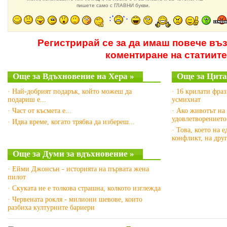
пишете само с ГЛАВНИ букви.
Регистрирай се за да имаш повече въ
коментиране на статиите
Още за Вдъхновение на Хера »
Още за Цита
· Най-добрият подарък, който можеш да
· 16 крилати фра
подариш е...
усмихнат
· Част от късмета е...
· Ако животът на 
удовлетворението
· Идва време, когато трябва да избереш...
· Това, което на 
конфликт, на дру
Още за Думи за вдъхновение »
· Ейми Джонсън - историята на първата жена
пилот
· Скуката не е толкова страшна, колкото изглежда
· Червената рокля - милиони шевове, които
разбиха културните бариери