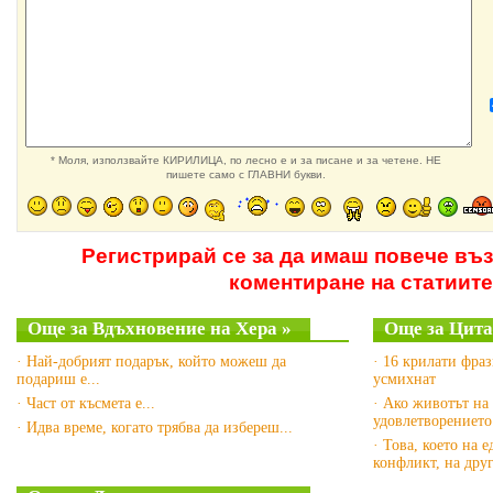
* Моля, използвайте КИРИЛИЦА, по лесно е и за писане и за четене. НЕ
пишете само с ГЛАВНИ букви.
Регистрирай се за да имаш повече въ
коментиране на статиите
Още за Вдъхновение на Хера »
Още за Цита
· Най-добрият подарък, който можеш да
· 16 крилати фра
подариш е...
усмихнат
· Част от късмета е...
· Ако животът на 
удовлетворението
· Идва време, когато трябва да избереш...
· Това, което на 
конфликт, на дру