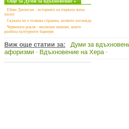
Още за Думи за вдъхновение »
· Ейми Джонсън - историята на първата жена
пилот
· Скуката не е толкова страшна, колкото изглежда
· Червената рокля - милиони шевове, които
разбиха културните бариери
Виж още статии за:
Думи за вдъхновен
афоризми
·
Вдъхновение на Хера
·