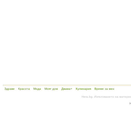
Здраве
Красота
Мода
Моят дом
Двама+
Кулинария
Време за мен
Hera.bg. Използването на матери