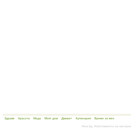
Здраве
Красота
Мода
Моят дом
Двама+
Кулинария
Време за мен
Hera.bg. Използването на матери