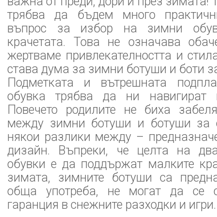
важна от преди, дори и през зимата! 
трябва да бъдем много практични
въпрос за избор на зимни обу
крачетата. Това не означава обач
жертваме привлекателността и стила
става дума за зимни ботуши и боти з
Подметката и вътрешната подпл
обувка трябва да ни навигират 
Повечето родилите не биха забел
между зимни ботуши и ботуши за 
някои разлики между – предназначе
дизайн. Въпреки, че целта на дв
обувки е да поддържат малките кра
зимата, зимните ботуши са предн
обща употреба, не могат да се 
гаранция в снежните разходки и игри.