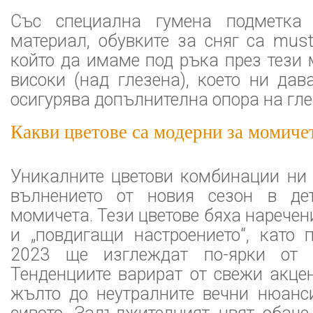
Със специална гумена подметка 
материал, обувките за сняг са must
който да имаме под ръка през тези м
високи (над глезена), което ни да
осигурява допълнителна опора на гле
Какви цветове са модерни за момичет
Уникалните цветови комбинации ни 
вълнението от новия сезон в де
момичета. Тези цветове бяха наречен
и „повдигащи настроението“, като 
2023 ще изглеждат по-ярки от 
Тенденциите варират от свежи акце
жълто до неутралните вечни нюанс