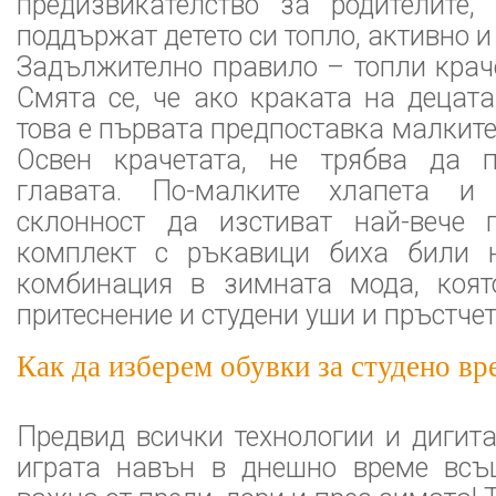
предизвикателство за родителите,
поддържат детето си топло, активно и
Задължително правило – топли крач
Смята се, че ако краката на децата
това е първата предпоставка малките
Освен крачетата, не трябва да п
главата. По-малките хлапета и
склонност да изстиват най-вече 
комплект с ръкавици биха били н
комбинация в зимната мода, коят
притеснение и студени уши и пръстчет
Как да изберем обувки за студено вр
Предвид всички технологии и дигит
играта навън в днешно време всъ