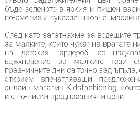
сивото. Задължителният цвят обаче
бъде зеленото в яркия и пищен вари
по-смелия и луксозен нюанс „маслина
След като загатнахме за водещите т
за малките, които чукат на вратата н
на детския гардероб, се надяв
вдъхновение за малките този с
празничните дни са точно зад ъгъла,
открием впечатляващи предложе
онлайн магазин Kidsfashion.bg, коит
и с по-ниски предпразнични цени.