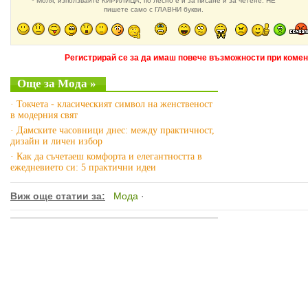
* Моля, използвайте КИРИЛИЦА, по лесно е и за писане и за четене. НЕ
пишете само с ГЛАВНИ букви.
Регистрирай се за да имаш повече възможности при комен
Още за Мода »
· Токчета - класическият символ на женственост
в модерния свят
· Дамските часовници днес: между практичност,
дизайн и личен избор
· Как да съчетаеш комфорта и елегантността в
ежедневието си: 5 практични идеи
Виж още статии за:
Мода
·