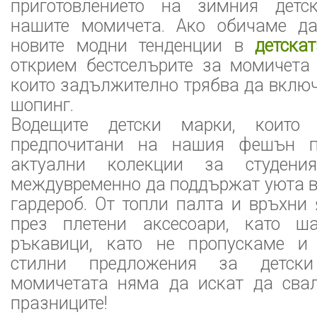
приготовлението на зимния детс
нашите момичета. Ако обичаме да
новите модни тенденции в
детска
открием бестселърите за момичета 
които задължително трябва да вклю
шопинг.
Водещите детски марки, които
предпочитани на нашия фешън п
актуални колекции за студения
междувременно да поддържат уюта в
гардероб. От топли палта и връхни
през плетени аксесоари, като ш
ръкавици, като не пропускаме и
стилни предложения за детски
момичетата няма да искат да свал
празниците!