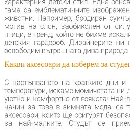
характерния детски стил. Една осно
гама са емблематичните изображен
животни. Например, бродиран суичъ
мотив на слон, заобиколен от силу
птици, е тренд, който не бихме иска
детския гардероб. Дизайнерите ни 
освободим вътрешната дива природа 
Какви аксесоари да изберем за студе
С настъпването на кратките дни и
температури, искаме момичетата ни д
уютно и комфортно от всякога! Най-л
начин за това в зимната мода, са 
аксесоари, които ще осигурят безопа
за най-малките. Студът се прие