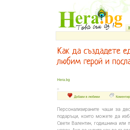
Как да създадете е
любим герой и посл
Hera.bg
Добави в любими
Коментир
Персонализираните чаши за дво
подаръци, които можете да избе
Свети Валентин, годишнина или