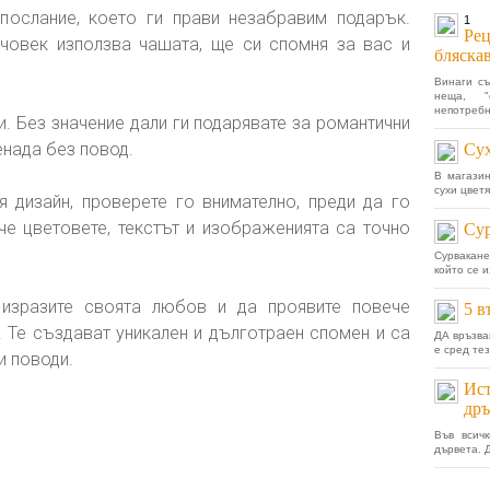
послание, което ги прави незабравим подарък.
1
Рец
 човек използва чашата, ще си спомня за вас и
бляска
Винаги с
неща, 
непотребно
. Без значение дали ги подарявате за романтични
енада без повод.
Сух
В магазин
сухи цветя
 дизайн, проверете го внимателно, преди да го
 че цветовете, текстът и изображенията са точно
Сур
Сурвакане
който се 
изразите своята любов и да проявите повече
5 в
 Те създават уникален и дълготраен спомен и са
ДА връзва
е сред тез
и поводи.
Ист
дръ
Във всич
дървета. 