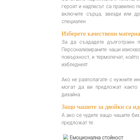
героят и надписът са правилно 
включите сърца, звезди или д
специален.
Изберете качествени матери
За да създадете дълготраен п
Персонализираните чаши изисква
повърхност, и термопечат, който
избледнеят.
Ако не разполагате с нужните ин
могат да ви предложат както 
дизайна.
Защо чашите за двойки са ид
А ако се чудите защо чашите бих
предложат те:
Емоционална стойност