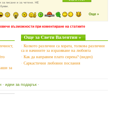
 за писане и за четене. НЕ
букви.
Още »
повече възможности при коментиране на статиите
Още за Свети Валентин »
ичност,
· Колкото различни са хората, толкова различни
са и начините за изразяване на любовта
йто
· Как да направим плато сирена? (видео)
· Саркастични любовни послания
чаши за
н
·
идеи за подарък
·