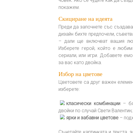
човек. Ако се чудите как да създ
покажем.
Скициране на идеята
Преди да започнете със създав
дизайн бихте предпочели, съветв
– дали ще включват вашия люб
Изберете герой, който е любим
сериали, или игри. Добавете ем
за вас като двойка.
Избор на цветове
Цветовете са друг важен елемен
изберете:
класически комбинации
– бя
двойки по случай Свети Валентин;
ярки и забавни цветове
– подх
Съчетайте картинката и текста, 