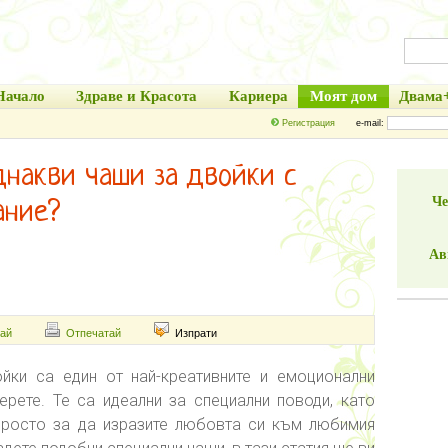
Начало
Здраве и Красота
Кариера
Моят дом
Двама
Регистрация
e-mail:
днакви чаши за двойки с
Че
ание?
Ав
ай
Отпечатай
Изпрати
йки са един от най-креативните и емоционални
рете. Те са идеални за специални поводи, като
 просто за да изразите любовта си към любимия