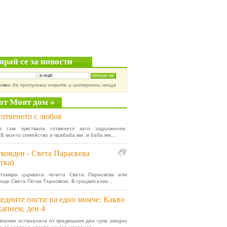
ирай се за новости
няма да пропускаш новите и интересни неща
от Моят дом »
готвенето с любов
е съм чувствала готвенето като задължение.
 В моето семейство и прабаба ми, и баба ми,...
ковден - Света Параскева
тка)
томври църквата почита Света Параскева или
още Света Петка Търновска. В гръцкия език...
едните пости на едно момче: Какво
хапнем, ден 4
нахме останалата от предишния ден супа заедно