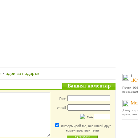
н
·
идеи за подарък
·
1
„Кл
Вашият коментар
Почти 90
прекарвам
Име:
Моя
e-mail:
„Нещо стр
прекарват 
код:
информирай ме, ако някой друг
коментира тази тема