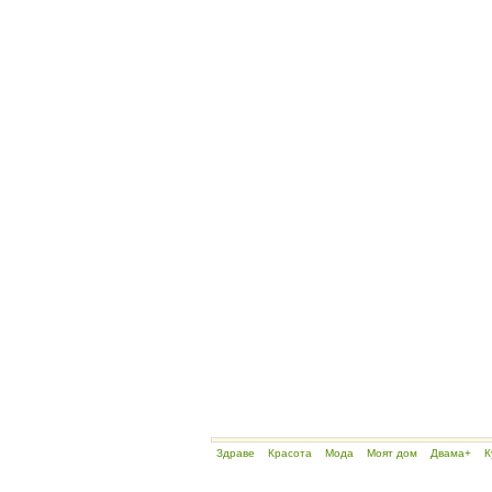
Здраве
Красота
Мода
Моят дом
Двама+
К