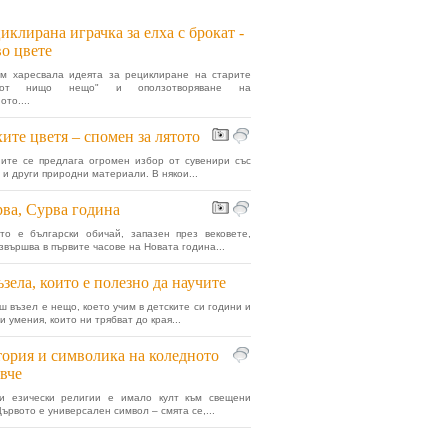
иклирана играчка за елха с брокат -
во цвете
ъм харесвала идеята за рециклиране на старите
"от нищо нещо" и оползотворяване на
то....
ите цветя – спомен за лятото
ите се предлага огромен избор от сувенири със
 и други природни материали. В някои...
ва, Сурва година
то е български обичай, запазен през вековете,
извършва в първите часове на Новата година...
ъзела, които е полезно да научите
ш възел е нещо, което учим в детските си години и
и умения, които ни трябват до края...
ория и символика на коледното
вче
ки езически религии е имало култ към свещени
Дървото е универсален символ – смята се,...