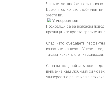
Чашите за двойки носят лично 
Всеки път, когато любимият ви
жеста ви.
Универсалност
Подходящи са за всякакви поводи
празници, или просто правите изн
След като създадете перфектния
изпратите за печат. Уверете се,
такива, каквито сте ги планирали.
С чаши за двойки можете да 
внимание към любимия си човек.
универсално решение за всякакв