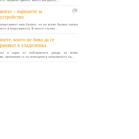
 от червено цвекло, много магданоз,...
конът – варианти за
устройство
 апартамент има балкон, но не всеки балкон заема
ясто в апартамента. В много случаи...
ните, които не бива да се
раняват в хладилника
кът е един от най-важните уреди за всяко
во: приемаме го за помощник в запазването на...