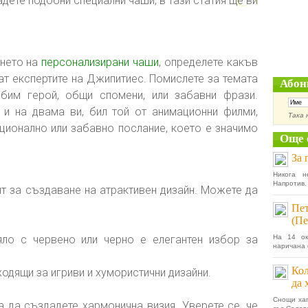
адете подобни специални чаши, в тази статия ще ви
ането на
персонализирани чаши
, определете какъв
ат експертите на Джипитиес. Помислете за темата
Абон
им герой, общи спомени, или забавни фрази.
 и на двама ви, бил той от анимационни филми,
Така 
оционално или забавно послание, което е значимо
Още 
За 
Никога н
Напротив.
т за създаване на атрактивен дизайн. Можете да
Пет
(Пе
ло с червено или черно е елегантен избор за
На 14 ок
наричана 
Кол
одящи за игриви и хумористични дизайни.
да 
Снощи хап
за да създадете хармонична визия. Уверете се, че