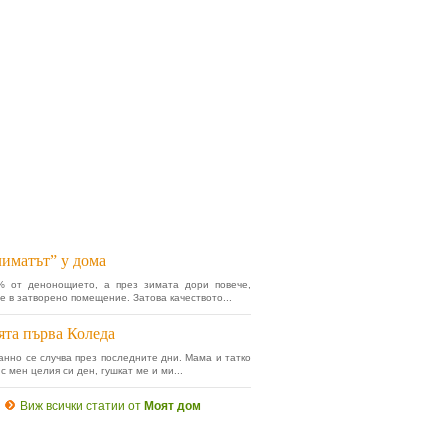
иматът” у дома
% от денонощието, а през зимата дори повече,
е в затворено помещение. Затова качеството...
та първа Коледа
анно се случва през последните дни. Мама и татко
с мен целия си ден, гушкат ме и ми...
Виж всички статии от
Моят дом