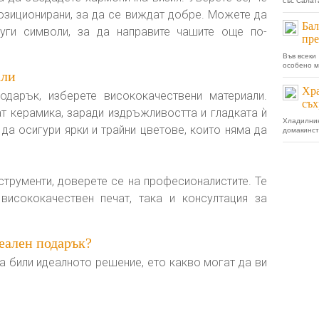
със Салата
позиционирани, за да се виждат добре. Можете да
Бал
руги символи, за да направите чашите още по-
пре
Във всеки
особено м
али
Хра
одарък, изберете висококачествени материали.
съх
т керамика, заради издръжливостта и гладката ѝ
Хладилни
 да осигури ярки и трайни цветове, които няма да
домакинст
струменти, доверете се на професионалистите. Те
висококачествен печат, така и консултация за
еален подарък?
а били идеалното решение, ето какво могат да ви