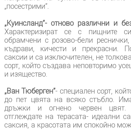
„посестрими”.
„Куинсланд”- отново различни и бе
Характеризират се с пищните си
обрамчени с розово-бели реснички,
къдрави, кичести и прекрасни. 
саксии и са изключителен, не толков
сорт, който създава неповторимо ус
и изящество.
„Ван Тюберген”
- специален сорт, койт
до пет цвята на всяко стъбло. Им
дръжки и огнено червен цвят.
отглеждате на терасата- идеални с
саксия, а красотата им спокойно мо