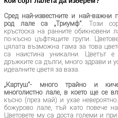
Кой сорт лалета да изберем?
Сред най-известните и най-важни 
род лале са „Триумф”
. Този со
кръстоска на ранните обикновени л
по-късно цъфтящите групи. Цветов
цялата възможна гама за това цвете
са наистина уникални. Цветът е
дръжките са дълги, много здрави и у
идеалните цветя за ваза.
„Картуш”- много трайно и кичес
многолистно лале, в което ще се вл
късно (през май) и ухае невероятно
божурово лале, тъй като повече н
Цветовете му са доста големи и при