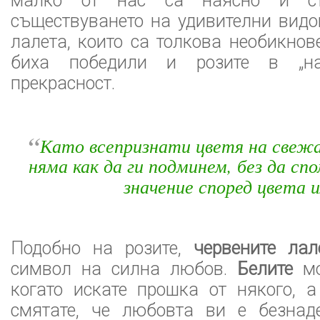
малко от нас са наясно и с
съществуването на удивителни видо
лалета, които са толкова необикнов
биха победили и розите в „на
прекрасност.
“
Като всепризнати цветя на свеж
няма как да ги подминем, без да с
значение според цвета и
Подобно на розите,
червените лал
символ на силна любов.
Белите
м
когато искате прошка от някого, 
смятате, че любовта ви е безна