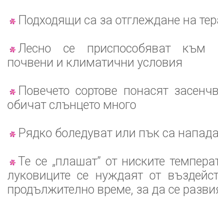
Подходящи са за отглеждане на тер
Лесно се приспособяват към 
почвени и климатични условия
Повечето сортове понасят засенч
обичат слънцето много
Рядко боледуват или пък са напад
Те се „плашат” от ниските темпера
луковиците се нуждаят от въздейс
продължително време, за да се разви