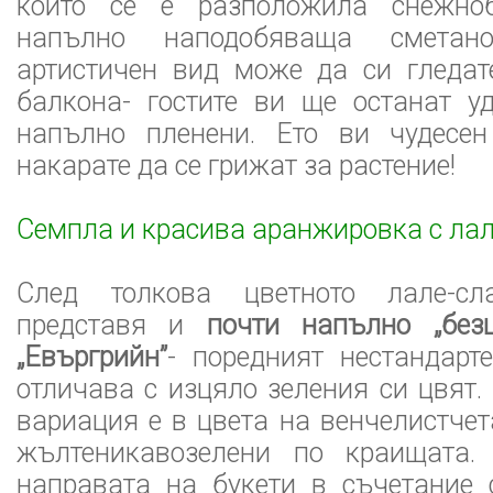
които се е разположила снежноб
напълно наподобяваща сметан
артистичен вид може да си гледат
балкона- гостите ви ще останат у
напълно пленени. Ето ви чудесе
накарате да се грижат за растение!
Семпла и красива аранжировка с ла
След толкова цветното лале-с
представя и
почти напълно „безц
„Евъргрийн”
- поредният нестандарте
отличава с изцяло зеления си цвят.
вариация е в цвета на венчелистчет
жълтеникавозелени по краищата.
направата на букети в съчетание 