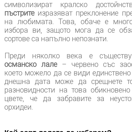
символизират кралско достойнс
пъстрите
изразяват преклонение пр
на любимата. Това, обаче е мног
избора ви, защото мога да се обз
сортове са напълно непознати.
Преди няколко века е съществ
османско лале
– червено със заос
което можело да се види единствено
днешна дата може да срещнете т
разновидности на това обикновено
цвете, че да забравите за неуст
орхидеи.