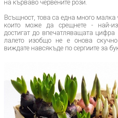
на кърваво червените рози.
Всъщност, това са една много малка ч
които може да срещнете - най-из
достигат до впечатляващата цифра 1
лалето изобщо не е онова скучно 
виждате навсякъде по сергиите за бук