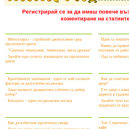
Регистрирай се за да имаш повече въ
коментиране на статиит
Още за пролетни цветя »
Още за Своб
· Минзухарът - стройният джентълмен сред
· Идея за темати
пролетните цветя
· Какво да прави
· "Синеока теменужке, теменужке, мила дружке"
пътуване от рабо
· Засейте през есента луковиците на пролетните
· Ода за пейкинг
цветя
Още за Хобито »
Още за Цвет
· Креативните занимания - един от най-силните
· Как да съчетае
фактори за дълголетие на мозъка
двор?
· Защо малките диамантени гоблени са добър
· Ето защо е важн
избор?
дървета в градове
· Боклукът – един по-различен поглед
· Засейте тези к
градината от вре
Още за Пролетта »
Още за Наш
· Как да избегнем пролетната умора
· Топ 3 причини 
кафе