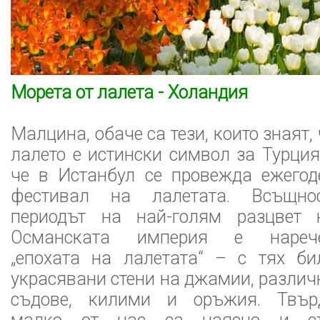
Морета от лалета - Холандия
Малцина, обаче са тези, които знаят, 
лалето е истински символ за Турция
че в Истанбул се провежда ежегод
фестивал на лалетата. Всъщнос
периодът на най-голям разцвет 
Османската империя е нареч
„епохата на лалетата“ – с тях би
украсявани стени на джамии, различ
съдове, килими и оръжия. Твър