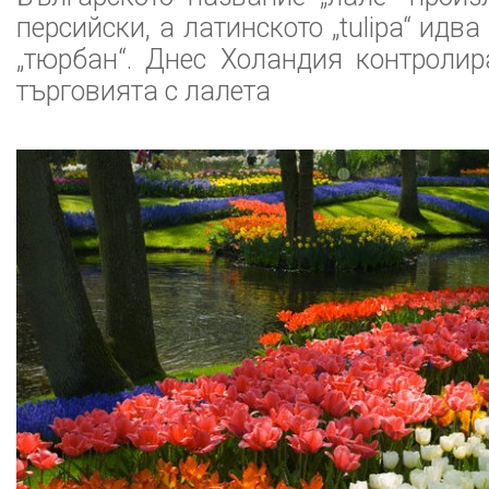
персийски, а латинското „tulipa“ идва
„тюрбан“. Днес Холандия контроли
търговията с лалета