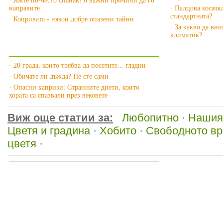
· Яжте по-често спанак! 6 важни причини да го
направите
· Палцова косачка
стандартната?
· Копривата - някои добре опазени тайни
· За какво да вн
климатик?
Още за Любопитно »
· 20 града, които трябва да посетите... гладни
· Обичате ли дъжда? Не сте сами
· Опасни капризи: Странните диети, които
хората са спазвали през вековете
Виж още статии за:
Любопитно
·
Нашия
Цветя и градина
·
Хобито
·
Свободното в
цветя
·