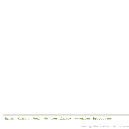
Здраве
Красота
Мода
Моят дом
Двама+
Кулинария
Време за мен
Hera.bg. Използването на матери