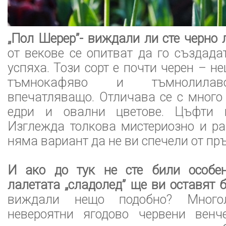
„Пол Шерер”- виждали ли сте черно 
от векове се опитват да го създада
успяха. Този сорт е почти черен – 
тъмнокафяво и тъмнолилав
впечатляващо. Отличава се с много
едри и овални цветове. Цъфти п
Изглежда толкова мистериозно и ра
няма вариант да не ви спечели от пръ
И ако до тук не сте били особен
лалетата „сладолед” ще ви оставят б
виждали нещо подобно? Много
невероятни ягодово червени венче