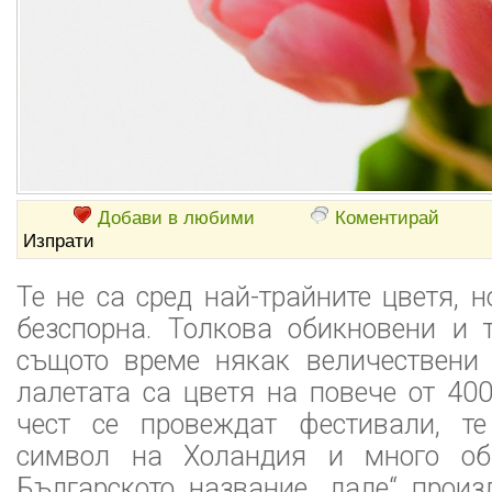
Добави в любими
Коментирай
Изпрати
Те не са сред най-трайните цветя, 
безспорна. Толкова обикновени и 
същото време някак величествени 
лалетата са цветя на повече от 400
чест се провеждат фестивали, т
символ на Холандия и много об
Българското название „лале“ произ