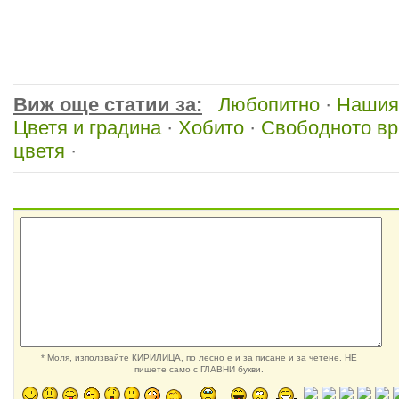
Виж още статии за:
Любопитно
·
Нашия
Цветя и градина
·
Хобито
·
Свободното в
цветя
·
* Моля, използвайте КИРИЛИЦА, по лесно е и за писане и за четене. НЕ
пишете само с ГЛАВНИ букви.