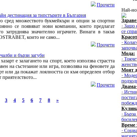
Прочети
Най-но
н дестинация за типстърите в България
Здраве
о сред множеството букмейкъри и опции за спортни
· Защо 
тоянно се появяват нови компании, които предлагат
се спра
то затруднява значително играчите. Винаги в такъв
Красот
NOSTRABET, които не само...
· Колаг
Прочети
започв
Мода:
чалби и бързи загуби
· Токче
азарт е залагането на спорт, което използва страстта
женств
авен на състезание или игра, позволява на феновете да
Моят д
рт или да покажат лоялността си към определен отбор
· Модер
т приятелството...
подход
Прочети
Двама
· Исти
постиг
3
4
5
6
7
8
»
побежд
Кулин
· Бърза
босиле
Време 
· Соци
магият