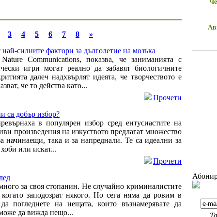
Че
Ав
3
4
5
6
7
8
»
 най-силните фактори за дълголетие на мозъка
Nature Communications, показва, че заниманията с
ически игри могат реално да забавят биологичните
ритията далеч надхвърлят идеята, че творчеството е
ват, че то действа като...
Прочети
и са добър избор?
ревърнаха в популярен избор сред ентусиастите на
сиви произведения на изкуството предлагат множество
а начинаещи, така и за напреднали. Те са идеални за
хоби или искат...
Прочети
Абонир
лед
 много за своя стопанин. Не случайно криминалистите
 когато заподозрат някого. Но сега няма да ровим в
да погледнете на нещата, които възнамерявате да
 може да вижда нещо...
Та