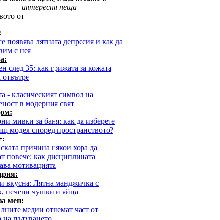
интересни неща
вото от
:
се появява лятната депресия и как да
вим с нея
а:
ен след 35: как грижата за кожата
а отвътре
та - класическият символ на
еност в модерния свят
ом:
ни мивки за баня: как да изберете
ящ модел според пространството?
+:
нската причина някои хора да
ат повече: как дисциплината
ава мотивацията
ария:
 и вкусна: Лятна манджичка с
к, печени чушки и яйца
за мен:
алните медии отнемат част от
а на пътуването