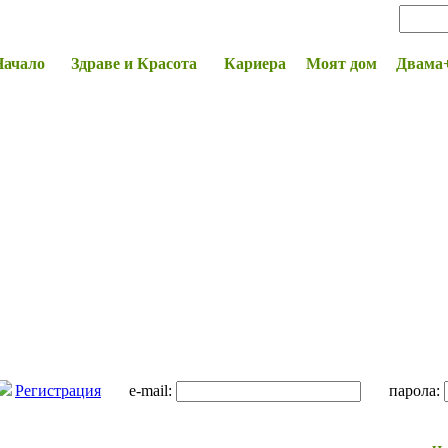
Начало
Здраве и Красота
Кариера
Моят дом
Двама
Регистрация
e-mail:
парола: