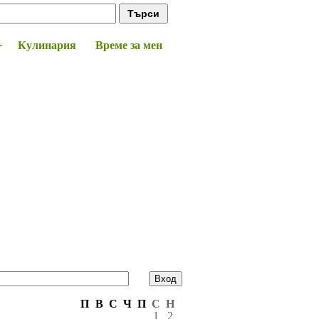
+
Кулинария
Време за мен
П
В
С
Ч
П
С
Н
1
2