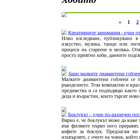
«
1
2
Креативните занимания - един от
Ново изследване, публикувано в 
изкуство, музика, танци или лог
процеси на стареене в мозъка. Отк
просто приятно хоби, данните подсказ
Защо малките диамантени гоблен
Малките диамантени гоблени се п
ръкоделието. Тези компактни и кра
предимства и са подходящи както з
деца и възрастни, които търсят ново 
Боклукът – един по-различен пог
Вярно е, че боклукът може да каже
във филмите първо него преравят,
кофите за боклук. Предлагам ви 
изхвърляте, с очите на човек, който