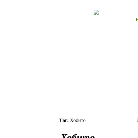
Таг:
Хобито
Хобито