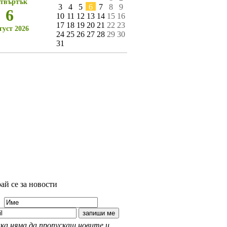
твъртък
3
4
5
6
7
8
9
6
10
11
12
13
14
15
16
17
18
19
20
21
22
23
густ 2026
24
25
26
27
28
29
30
31
ай се за новости
ка няма да пропускаш новите и