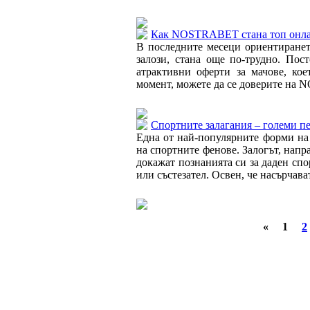
Как NOSTRABET стана топ онлай
В последните месеци ориентиранет
залози, стана още по-трудно. Пос
атрактивни оферти за мачове, кое
момент, можете да се доверите на 
Спортните залагания – големи пе
Една от най-популярните форми на х
на спортните фенове. Залогът, напр
докажат познанията си за даден спо
или състезател. Освен, че насърчава
«
1
2