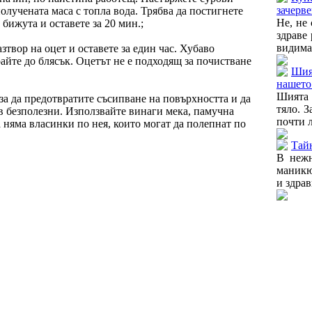
зачерв
олучената маса с топла вода. Трябва да постигнете
Не, не
бижута и оставете за 20 мин.;
здраве
видима
зтвор на оцет и оставете за един час. Хубаво
айте до блясък. Оцетът не е подходящ за почистване
Шия
нашето
Шията 
за да предотвратите съсипване на повърхността и да
тяло. 
в безполезни. Използвайте винаги мека, памучна
почти л
а няма власинки по нея, които могат да полепнат по
Тай
В нежн
маникю
и здрав