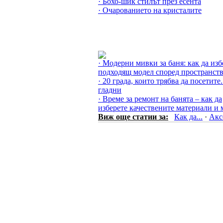
· Бохо-шик стилът през есента
· Очарованието на кристалите
Още за Как да... »
· Модерни мивки за баня: как да изб
подходящ модел според пространст
· 20 града, които трябва да посетите.
гладни
· Време за ремонт на банята – как да
изберете качествените материали и 
Виж още статии за:
Как да...
·
Акс