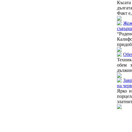
Късата
дългат
Факт е,
Жож
съвърш
“Роде
Калифо
придоби
Обе
Техник
обем з
дължина
Зав
на чер
Ярко н
порцел
златнит