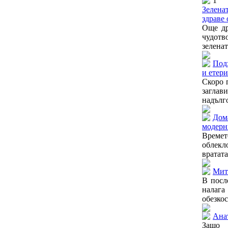
1
Зеленат
здраве 
Още др
чудотв
зеленат
Под
и етери
Скоро 
заглав
надълго
Дома
модерн
Времет
облек
вратата
Мито
В посл
налага
обезкос
Ана
Защо 