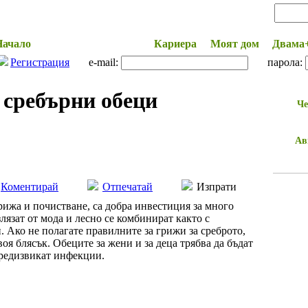
Начало
Здраве и Красота
Кариера
Моят дом
Двама
Регистрация
e-mail:
парола:
 сребърни обеци
Че
Ав
Коментирай
Отпечатай
Изпрати
грижа и почистване, са добра инвестиция за много
лязат от мода и лесно се комбинират както с
. Ако не полагате правилните за грижи за среброто,
оя блясък. Обеците за жени и за деца трябва да бъдат
предизвикат инфекции.