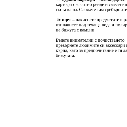
картофи със ситно ренде и смесете п
гъста каша. Сложете там сребърните 
оцет
– накиснете предметите в ра
изплакнете под течаща вода и полир
на бижута с камъни.
Бъдете внимателни с почистването, 
превърнете любимите си аксесоари 
кърпа, като за предпочитание е тя д
бижутата.