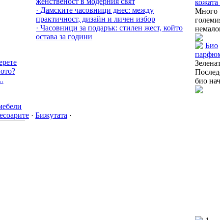
женственост в модерния свят
кожата 
· Дамските часовници днес: между
Много
практичност, дизайн и личен избор
голем
· Часовници за подарък: стилен жест, който
немалов
остава за години
Био
парфюм
ерете
Зелена
вото?
Послед
..
био нач
мебели
есоарите
·
Бижутата
·