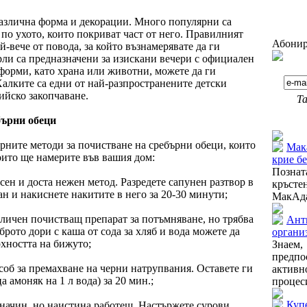
различна форма и декорации. Много популярни са
по ухото, които покриват част от него. Правилният
Абонир
-вече от повода, за който възнамерявате да ги
рли са предназначени за изискани вечери с официален
 форми, като храна или животни, можете да ги
Халките са едни от най-разпространените детски
ийско закопчаване.
Та
бърни обеци
Още от
рните методи за почистване на сребърни обеци, които
Мака
оито ще намерите във вашия дом:
крие б
Познат
сен и доста нежен метод. Разредете сапунен разтвор в
кръсте
н и накиснете накитите в него за 20-30 минути;
МакАдам
отличен почистващ препарат за потъмняване, но трябва
Ант
брото дори с каша от сода за хляб и вода можете да
органи
хността на бижуто;
Знаем
предп
соб за премахване на черни натрупвания. Оставете ги
актив
а амоняк на 1 л вода) за 20 мин.;
процеси
Куп
начин, но наистина работещ. Настържете сурови