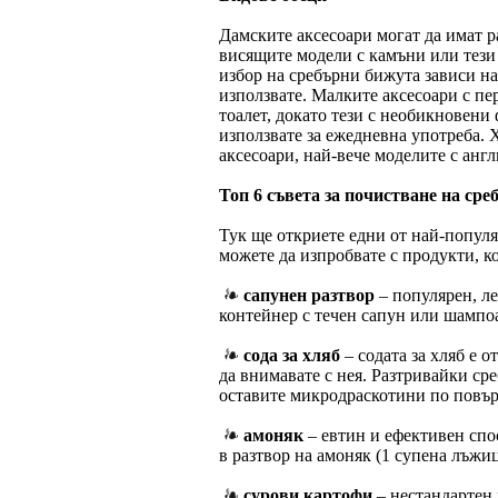
Дамските аксесоари могат да имат 
висящите модели с камъни или тези 
избор на сребърни бижута зависи най
използвате. Малките аксесоари с пе
тоалет, докато тези с необикновени
използвате за ежедневна употреба. 
аксесоари, най-вече моделите с англ
Топ 6 съвета за почистване на сре
Тук ще откриете едни от най-популя
можете да изпробвате с продукти, к
сапунен разтвор
– популярен, ле
контейнер с течен сапун или шампоа
сода за хляб
– содата за хляб е 
да внимавате с нея. Разтривайки сре
оставите микродраскотини по повър
амоняк
– евтин и ефективен спо
в разтвор на амоняк (1 супена лъжиц
сурови картофи
– нестандартен 