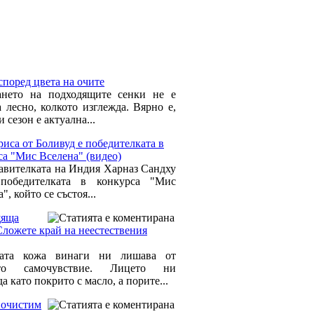
според цвета на очите
нето на подходящите сенки не е
а лесно, колкото изглежда. Вярно е,
и сезон е актуална...
иса от Боливуд е победителката в
са "Мис Вселена" (видео)
авителката на Индия Харназ Сандху
 победителката в конкурса "Мис
", който се състоя...
яща
Сложете край на неестествения
ата кожа винаги ни лишава от
то самочувствие. Лицето ни
а като покрито с масло, а порите...
почистим