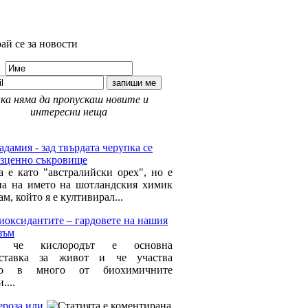
ай се за новости
ка няма да пропускаш новите и
интересни неща
 Красота »
дамия - зад твърдата черупка се
езценно съкровище
а е като "австралийски орех", но е
на на името на шотландския химик
, който я е култивирал...
иоксидантите – гардовете на нашия
зъм
, че кислородът е основна
оставка за живот и че участва
но в много от биохимичните
....
ероза или