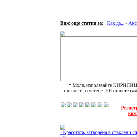
Виж още статии за:
Как да...
·
Акс
* Моля, използвайте КИРИЛИЦА,
писане и за четене. НЕ пишете с
Регист
ком
Още за Бижутата »
· Красотата, затворена в стъклени 