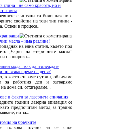
а глина - не само красота, но и
от земята
евните египтяни са били наясно с
орните свойства на този тип глина -
а. Освен в процеса...
хранващи
чни масла – има разлика!
попаднах на една статия, където под
ието „Чарът на етеричните масла”
 и на широко...
шна мода - как да изглеждате
и по всяко време на деня?
о, в което ставаме сутрин, обличаме
ло за работния ден и затваряме
 на дома си, отхвърляме...
ве и факти за лазерната епилация
едните години лазерна епилация се
 като предпочитан метод за трайно
мяване, но за...
томия на бръчките
е толкова трудно да се спре