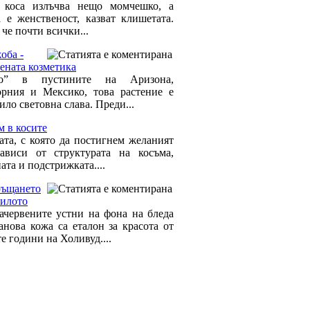
 коса излъчва нещо момчешко, а
а е женственост, казват клишетата.
 че почти всички...
оба -
ената козметика
но” в пустините на Аризона,
рния и Мексико, това растение е
ло световна слава. Преди...
м в косите
ата, с която да постигнем желаният
ависи от структурата на косъма,
та и подстрижката....
ръщането
вилото
ачервените устни на фона на бледа
анова кожа са еталон за красота от
е години на Холивуд....