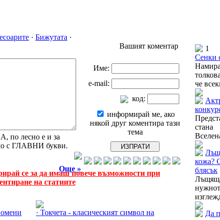
есоарите
·
Бижутата
·
Вашият коментар
1
Сенки 
Намира
Име:
толков
e-mail:
че всек
код:
Актр
конкур
информирай ме, ако
Предст
някой друг коментира тази
стана
тема
Вселена
 по лесно е и за
амо с ГЛАВНИ букви.
Лъщ
кожа? 
Още »
блясък
рирай се за да имаш повече възможности при
Лъщящ
ентиране на статиите
нужно
Още за Аксесоарите »
изглежд
спомени
· Токчета - класическият символ на
Да 