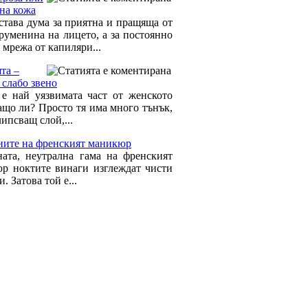
ена кожа
 става дума за приятна и пращяща от
 руменина на лицето, а за постоянно
 мрежа от капиляри...
та –
 слабо звено
е най уязвимата част от женското
Защо ли? Просто тя има много тънък,
ипсващ слой,...
ните на френският маникюр
ата, неутрална гама на френският
р ноктите винаги изглеждат чисти
и. Затова той е...