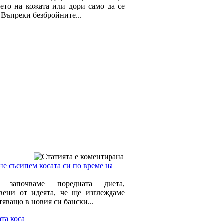
нето на кожата или дори само да се
 Въпреки безбройните...
не съсипем косата си по време на
о започваме поредната диета,
вени от идеята, че ще изглеждаме
яващо в новия си бански...
та коса