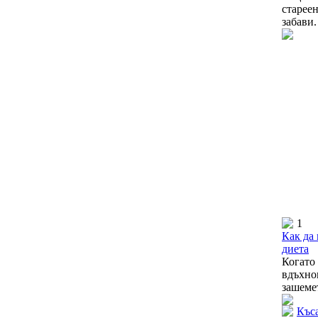
старее
забави.
1
Как да 
диета
Когат
вдъхно
зашемет
Къса