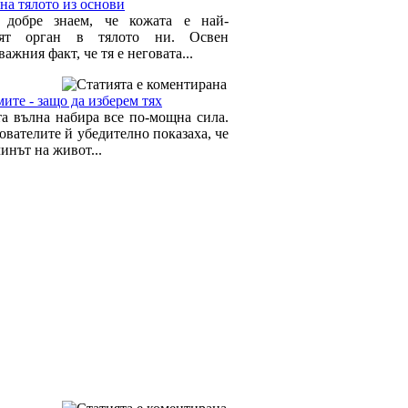
на тялото из основи
 добре знаем, че кожата е най-
ият орган в тялото ни. Освен
ажния факт, че тя е неговата...
ите - защо да изберем тях
та вълна набира все по-мощна сила.
ователите й убедително показаха, че
инът на живот...