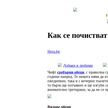
Как се почистват
Hera.bg
Добави в любими
Чифт
сребърни обеци
, с правилна 
години напред. Те никога няма да из
ежедневни, така и с вечерни тоалети
то бързо ще потъмнее и ще изгуби св
внимателно третирани, за да не се 
Видове обеци