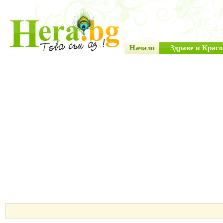
Начало
Здраве и Красо