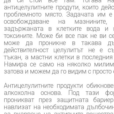
да си стои все там. Тогава н
антицелулитните продути, които дей
проблемното място. Задачата им е
освобождаване на мазнините,
задържаната в клетките вода и и
токсините. Може би все пак не ви се
може да проникне в такава дъ
действителност целулитът не е с
тъкан, а мастни клетки в последния
Намира се само на няколко милим
затова и можем да го видим с просто 
Антицелулитните продукти обикнове
алкохолна основа. Под тази фо
проникват през защитната барие
навлизат на необходимата дълбочин