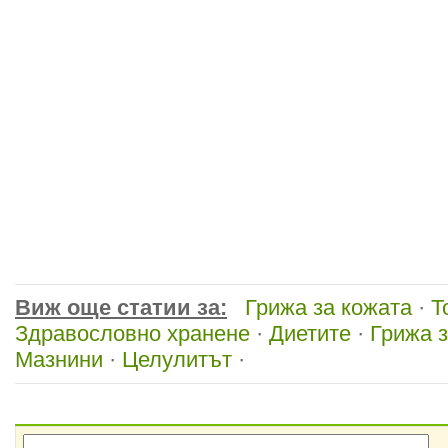
Виж още статии за:
Грижа за кожата
·
Т
Здравословно хранене
·
Диетите
·
Грижа з
Мазнини
·
Целулитът
·