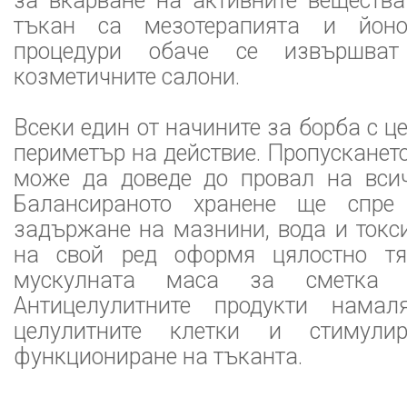
за вкарване на активните вещества
тъкан са мезотерапията и йоно
процедури обаче се извършват
козметичните салони.
Всеки един от начините за борба с ц
периметър на действие. Пропускането,
може да доведе до провал на всич
Балансираното хранене ще спре 
задържане на мазнини, вода и токс
на свой ред оформя цялостно тял
мускулната маса за сметка 
Антицелулитните продукти нама
целулитните клетки и стимулир
функциониране на тъканта.