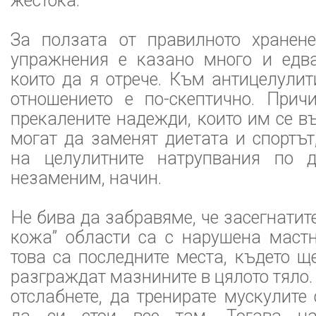
жестока.
За ползата от правилното хранен
упражнения е казано много и едв
които да я отрече. Към антицелулит
отношението е по-скептично. Прич
прекалените надежди, които им се въ
могат да заменят диетата и спортът
на целулитните натрупвания по д
незаменим, начин.
Не бива да забравяме, че засегнатит
кожа” области са с нарушена мастн
това са последните места, където щ
разграждат мазнините в цялото тяло
отслабнете, да тренирате мускулите 