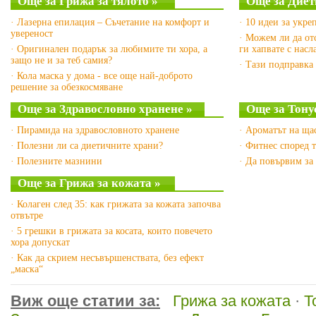
Още за Грижа за тялото »
Още за Диет
· Лазерна епилация – Съчетание на комфорт и
· 10 идеи за укре
увереност
· Можем ли да от
· Оригинален подарък за любимите ти хора, а
ги хапвате с насл
защо не и за теб самия?
· Тази подправка
· Кола маска у дома - все още най-доброто
решение за обезкосмяване
Още за Здравословно хранене »
Още за Тону
· Пирамида на здравословното хранене
· Ароматът на ща
· Полезни ли са диетичните храни?
· Фитнес според 
· Полезните мазнини
· Да повървим за
Още за Грижа за кожата »
· Колаген след 35: как грижата за кожата започва
отвътре
· 5 грешки в грижата за косата, които повечето
хора допускат
· Как да скрием несъвършенствата, без ефект
„маска“
Виж още статии за:
Грижа за кожата
·
Т