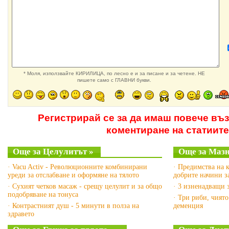
* Моля, използвайте КИРИЛИЦА, по лесно е и за писане и за четене. НЕ
пишете само с ГЛАВНИ букви.
Регистрирай се за да имаш повече въ
коментиране на статиите
Още за Целулитът »
Още за Мазн
· Vacu Activ - Революционните комбинирани
· Предимства на к
уреди за отслабване и оформяне на тялото
добрите начини з
· Сухият четков масаж - срещу целулит и за общо
· 3 изненадващи 
подобряване на тонуса
· Три риби, чият
· Контрастният душ - 5 минути в полза на
деменция
здравето