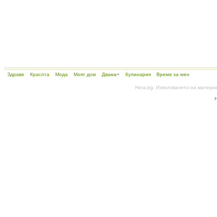
Здраве
Красота
Мода
Моят дом
Двама+
Кулинария
Време за мен
Hera.bg. Използването на матери