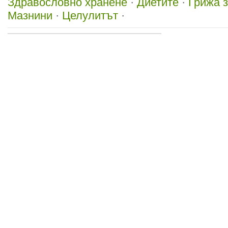
Здравословно хранене
·
Диетите
·
Грижа з
Мазнини
·
Целулитът
·