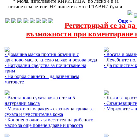
* Моля, използвайте КИРИЛИЦА, по лесно е и за
писане и за четене. НЕ пишете само с ГЛАВНИ букви.
Още »
Регистрирай се за д
възможности при коментиране н
Още за Почистване на лицето »
Още за Себумът
· Домашна маска против бръчици с
· Косата и омаз
арганово масло, кисело мляко и розова вода
· Лечебните по
· Натурални средства за почистване на
· Да почистим к
грим
· На борба с акнето – да развенчаем
митовете
Още за Сухата кожа »
Още за Тен на 
· Възстанови сухата кожа с тези 5
· Лъжи за красо
натурални масла
· Слънцезащитн
· Маслото от маракуя - екзотична грижа за
· Морковите – п
сухата и чувствителна кожа
· Конопено олио - заместител на рибеното
масло за още повече здраве и красота
Още за Кожата »
Още за Здравос