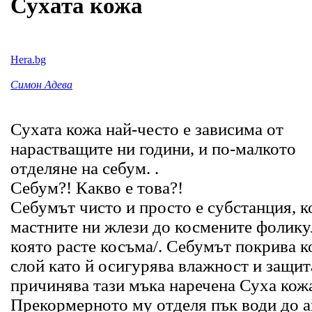
Сухата кожа
Hera.bg
Симон Адева
Сухата кожа най-често е зависима от
нарастващите ни години, и по-малкото
отделяне на себум. .
Себум?! Какво е това?!
Себумът чисто и просто е субстанция, к
мастните ни жлези до космените фоликул
която расте косъма/. Себумът покрива к
слой като й осигурява влажност и защит
причинява тази мъка наречена Суха кожа
Прекормерното му отделя пък води до а