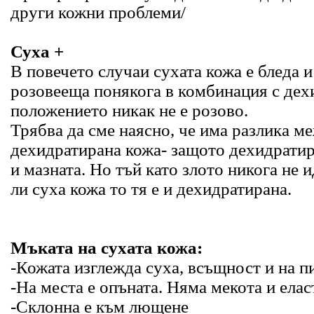
други кожни проблеми/
Суха +
В повечето случаи сухата кожа е бледа и
розовееща понякога в комбинация с дех
положението никак не е розово.
Трябва да сме наясно, че има разлика м
дехидратирана кожа- защото дехидратир
и мазната. Но тъй като злото никога не 
ли суха кожа то тя е и дехидратирана.
Мъката на сухата кожа:
-Кожата изглежда суха, всъщност и на пи
-На места е опъната. Няма мекота и елас
-Склонна е към лющене