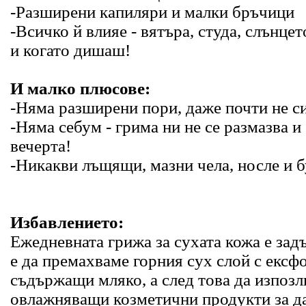
-Разширени капиляри и малки бръчици
-Всичко й влияе - вятъра, студа, слънцет
и когато дишаш!
И малко плюсове:
-Няма разширени пори, даже почти не си
-Няма себум - грима ни не се размазва и
вечерта!
-Никакви лъщящи, мазни чела, носле и б
Избавлението:
Ежедневната грижа за сухата кожа e за
е да премахваме горния сух слой с екс
съдържащи мляко, а след това да изпоз
овлажняващи козметични продукти за да