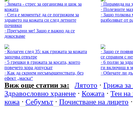
· Зимата - стрес за организма и шок за
· Пирамида на 
кожата
· Полезните ма
· Сега е моментът да се погрижим за
· Защо толкова
здравето на кожата си след летните
разболяват от р
почивки
· Прегърни ме! Защо е важно да се
докосваме
Още за Грижа за кожата »
Още за Лятото 
· Колаген след 35: как грижата за кожата
· Защо се появя
започва отвътре
се справим с не
· 5 грешки в грижата за косата, които
· 6 ползи за зд
повечето хора допускат
ги включиш в 
· Как да скрием несъвършенствата, без
· Обичате ли д
ефект „маска“
Виж още статии за:
Лятото
·
Грижа за
Здравословно хранене
·
Кожата
·
Тен на
кожа
·
Себумът
·
Почистване на лицето
·