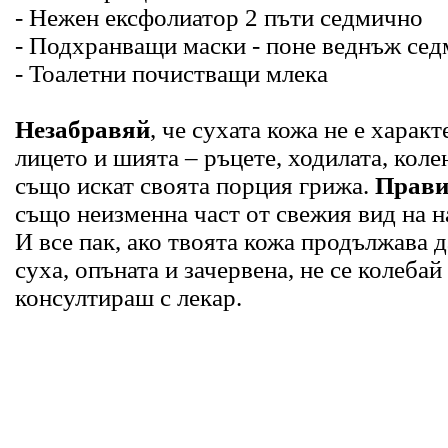
- Нежен ексфолиатор 2 пъти седмично
- Подхранващи маски - поне веднъж сед
- Тоалетни почистващи млека
Незабравяй
, че сухата кожа не е характ
лицето и шията – ръцете, ходилата, коле
също искат своята порция грижа.
Прави
също неизменна част от свежия вид на н
И все пак, ако твоята кожа продължава д
суха, опъната и зачервена, не се колебай 
консултираш с лекар.