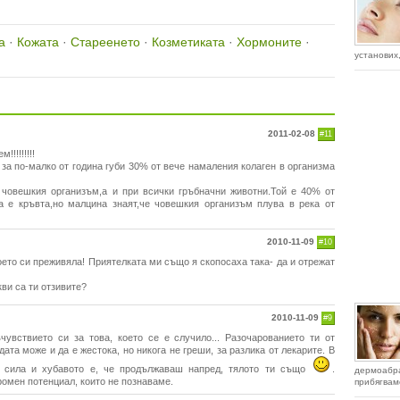
а
·
Кожата
·
Стареенето
·
Козметиката
·
Хормоните
·
установих,
2011-02-08
#11
!!!!!!!!
за по-малко от година губи 30% от вече намаления колаген в организма
 човешкия организъм,а и при всички гръбначни животни.Той е 40% от
а е кръвта,но малцина знаят,че човешкия организъм плува в река от
2010-11-09
#10
което си преживяла! Приятелката ми също я скопосаха така- да и отрежат
кви са ти отзивите?
2010-11-09
#9
чувствието си за това, което се е случило... Разочарованието ти от
та може и да е жестока, но никога не греши, за разлика от лекарите. В
 сила и хубавото е, че продължаваш напред, тялото ти също
.
дермоабр
ромен потенциал, които не познаваме.
прибягваме