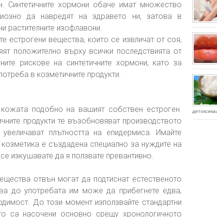
н. Синтетичните хормони обаче имат множество
иозно да навредят на здравето ни, затова в
ни растителните изофлавони.
е естрогени вещества, които се извличат от соя,
ияят положително върху всички последствията от
ните рискове на синтетичните хормони, като за
потреба в козметичните продукти.
 кожата подобно на вашият собствен естроген.
детоксикац
ичните продукти те възобновяват производството
и увеличават плътността на епидермиса. Имайте
 козметика е създадена специално за нуждите на
 се изкушавате да я ползвате превантивно.
ещества отвън могат да подтиснат естественото
ова до употребата им може да прибегнете едва,
одимост. До този момент използвайте стандартни
ито са насочени основно срещу хронологичното