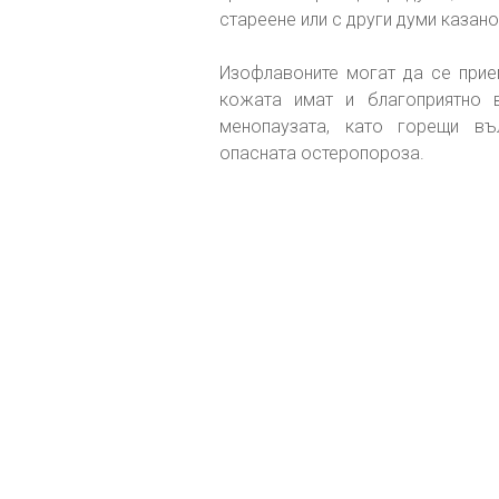
стареене или с други думи казано
Изофлавоните могат да се прием
кожата имат и благоприятно в
менопаузата, като горещи въл
опасната остеропороза.