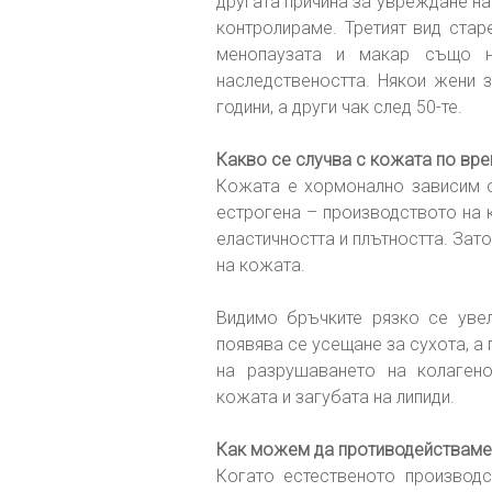
другата причина за увреждане н
контролираме. Третият вид стар
менопаузата и макар също н
наследствеността. Някои жени з
години, а други чак след 50-те.
Какво се случва с кожата по вр
Кожата е хормонално зависим о
естрогена – производството на 
еластичността и плътността. Зат
на кожата.
Видимо бръчките рязко се увел
появява се усещане за сухота, а 
на разрушаването на колагено
кожата и загубата на липиди.
Как можем да противодействаме 
Когато естественото производс