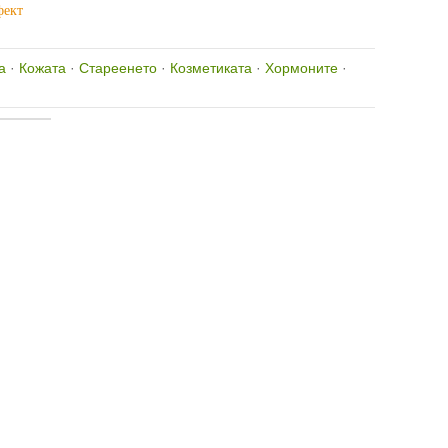
фект
а
·
Кожата
·
Стареенето
·
Козметиката
·
Хормоните
·