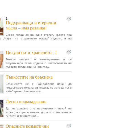
1
Подхранващи и етерични
масла – има разлика!
Скоро попаднах на една статия, където под
то „Чарът на етеричните масла” надълго и на
Целулитът и храненето - I
Темата целулит е неизчерпаема и се
актуализира всяка година с настъпването на
първите топли дни. Мненията...
Тънкостите на бръснача
Бръсненето не е най-добрият начин да
поддържаме кожата си гладка, но затова пък е
най-бързият. Независимо...
Лесно подмладяване
Да, остаряването е неминуемо – никой не
може да спре времето, дори и козметичните
гиганти и техният нов...
Опасните козметични