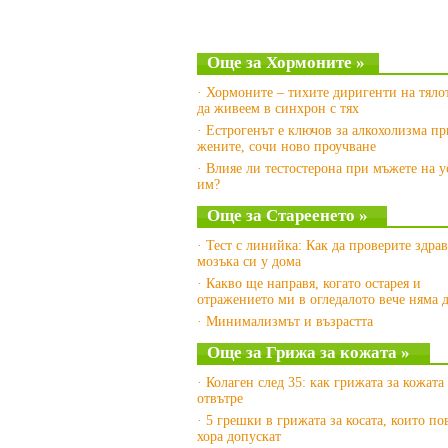
Още за Хормоните »
· Хормоните – тихите диригенти на тяло
да живеем в синхрон с тях
· Естрогенът е ключов за алкохолизма пр
жените, сочи ново проучване
· Влияе ли тестостерона при мъжете на у
им?
Още за Стареенето »
· Тест с линийка: Как да проверите здрав
мозъка си у дома
· Какво ще направя, когато остарея и
отражението ми в огледалото вече няма д
· Минимализмът и възрастта
Още за Грижа за кожата »
· Колаген след 35: как грижата за кожата
отвътре
· 5 грешки в грижата за косата, които по
хора допускат