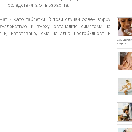
 – последствията от възрастта.
ат и като таблетки. В този случай освен върху
ъздействие, и върху останалите симптоми на
ни, изпотяване, емоционална нестабилност и
заглавие
широко...