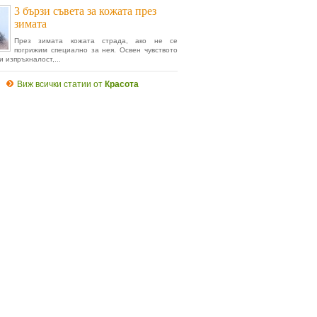
3 бързи съвета за кожата през
зимата
През зимата кожата страда, ако не се
погрижим специално за нея. Освен чувството
и изпръхналост,...
Виж всички статии от
Красота