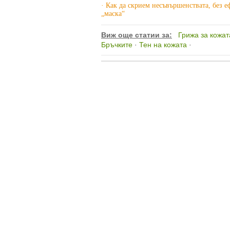
· Как да скрием несъвършенствата, без е
„маска“
Виж още статии за:
Грижа за кожат
Бръчките
·
Тен на кожата
·