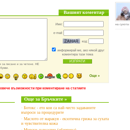
Вашият коментар
Име:
на сухота 
e-mail:
код:
информирай ме, ако някой друг
коментира тази тема
 за писане и за четене. НЕ
букви.
Още »
повече възможности при коментиране на статиите
Още за Бръчките »
· Ботокс - ето кои са най-често задаваните
въпроси за процедурите
· Маслото от маракуя - екзотична грижа за сухата
и чувствителна кожа
· Морски зърнастец (облепиха) -