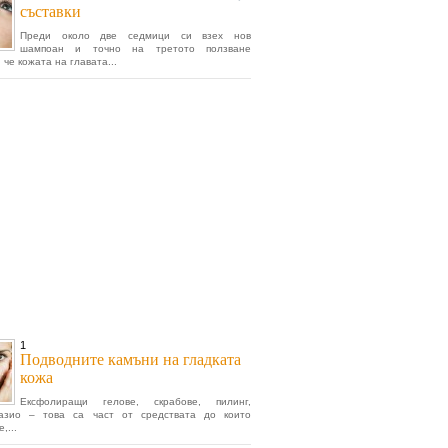
съставки
Преди около две седмици си взех нов
шампоан и точно на третото ползване
 че кожата на главата...
1
Подводните камъни на гладката
кожа
Ексфолиращи гелове, скрабове, пилинг,
азио – това са част от средствата до които
,...