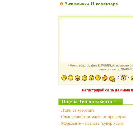
Виж всички 11 коментара
* Моля, използвайте КИРИЛИЦА, по лесно е и
пишете само с ГЛАВНИ 
Регистрирай се за да имаш 
Още за Тен на кожата »
· Лъжи за красотата
· Слънцезащитни масла от природата
· Морковите – позната "супер храна"