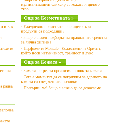
мултивитаминен еликсир за кожата и цялото
тяло
Още за Козметиката »
то и как
· Ежедневно почистване на лицето: кои
продукти са подходящи?
и
· Защо е важен подборът на правилните средства
за лична хигиена
спехите
· Парфюмите Montale - божественият Ориент,
който носи изтънченост, трайност и лукс
Още за Кожата »
ето на
· Зимата - стрес за организма и шок за кожата
· Сега е моментът да се погрижим за здравето на
кожата си след летните почивки
а радва
· Прегърни ме! Защо е важно да се докосваме
 започва
вечето