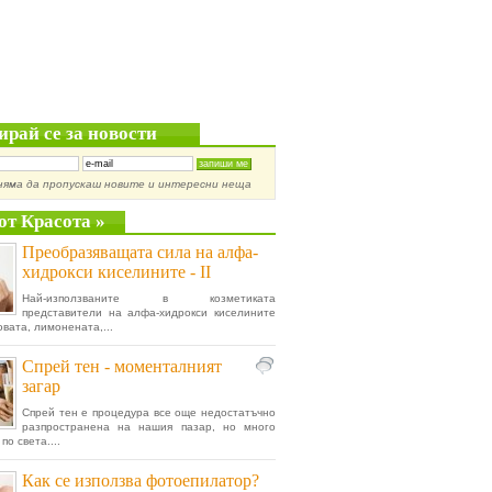
ирай се за новости
няма да пропускаш новите и интересни неща
от Красота »
Преобразяващата сила на алфа-
хидрокси киселините - II
Най-използваните в козметиката
представители на алфа-хидрокси киселините
овата, лимонената,...
Спрей тен - моменталният
загар
Спрей тен е процедура все още недостатъчно
разпространена на нашия пазар, но много
по света....
Как се използва фотоепилатор?