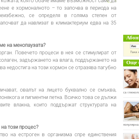
а кожата, която обаче имаме възможност сами да
еене е хормоналното – то започва в периода на
еизбежно, се определя в голяма степен от
апочват да навлизат в климактериум едва на 35
Абон
еме на менопаузата?
рган. Повечето процеси в нея се стимулират от
Така 
колаген, задържането на влага, поддържането на
Още 
ова недостига на този хормон се отразява пагубно
ичават, овалът на лицето буквално се смъква,
са глюкол
понякога и пигментни петна. Всичко това се дължи
вите влакна, които поддържат структурата на
популярна 
на този процес?
тво на естроген в организма спре единствения