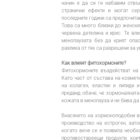
начин е да си ги набавим отвъ
странични ефекти и могат сер
последните години са предпочита
Това са много близки до женскит
червена детелина и ирис. Те вл
менопаузата без да крият опас
разлика от тях са разрешени за у
Как влияят фитохормоните?
Фитохормоните въздействат на
Като част от състава на козмет
на колаген, еластин и липиди 
предвид обаче, че хормоналната
кожата в менопауза и не бива да
Внасянето на хормоноподобни в
производство на естроген, зат
когато вече се е появила необх
противостареещи продукти, ко