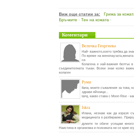
Виж още статии за:
Грижа за кожат
Бръчките
·
Тен на кожата
·
Коментари
Величка Георгиева
Най- важното,което трябва да знаем!
По време на менопаузата,жената 
си.
Колагена е най-важния белтък в
съединителната тъкан. Всеки знае колко важн
колаген
Руми
Ilana, моите съжаления за това, 
здрави яйчници...
tanq, какво става с Moon Rise - ка
Iskra
Илана, незнам как да изразя съ
медицината е разбираемо. Природа
думите ти обаче усещам много
Наистина в организма и психиката ни се крие ог