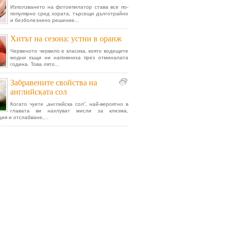
Използването на фотоепилатор става все по-
популярно сред хората, търсещи дълготрайно
и безболезнено решение...
Хитът на сезона: устни в оранж
Червеното червило е класика, която водещите
модни къщи ни напомниха през отминалата
година. Това лято...
Забравените свойства на
английската сол
Когато чуете „английска сол”, най-вероятно в
главата ви нахлуват мисли за клизма,
ия и отслабване,...