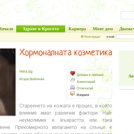
Начало
Здраве и Красота
Кариера
Моят дом
Двама
Регистрация
e-mail:
Хормоналната козметика
Hera.bg
Добави в любими
Ав
Искра Виденова
Коментирай
Отпечатай
Изпрати
Стареенето на кожата е процес, в който
влияние имат различни фактори. Най-
неумолимия е възрастта или така
реене. Прекомерното излагането на слънце е