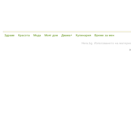
Здраве
Красота
Мода
Моят дом
Двама+
Кулинария
Време за мен
Hera.bg. Използването на матери