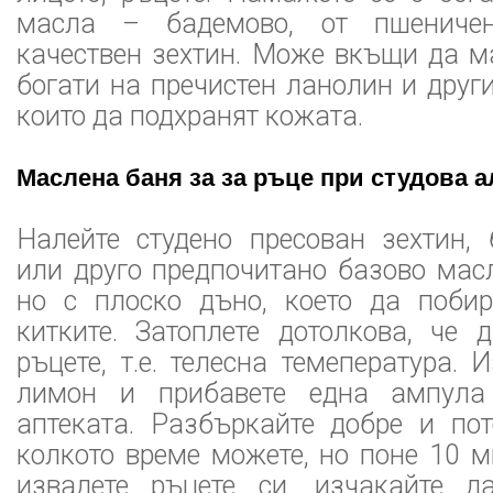
масла – бадемово, от пшениче
качествен зехтин. Може вкъщи да м
богати на пречистен ланолин и друг
които да подхранят кожата.
Маслена баня за за ръце при студова а
Налейте студено пресован зехтин,
или друго предпочитано базово мас
но с плоско дъно, което да поби
китките. Затоплете дотолкова, че 
ръцете, т.е. телесна темепература. 
лимон и прибавете една ампула
аптеката. Разбъркайте добре и пот
колкото време можете, но поне 10 м
извадете ръцете си, изчакайте д