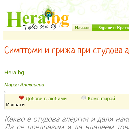
Начало
Здраве и Красо
Симптоми и грижа при студова а
Hera.bg
Мария Алексиева
Добави в любими
Коментирай
Изпрати
Какво е студова алергия и дали наи
Да се предпазим и да владеем тов