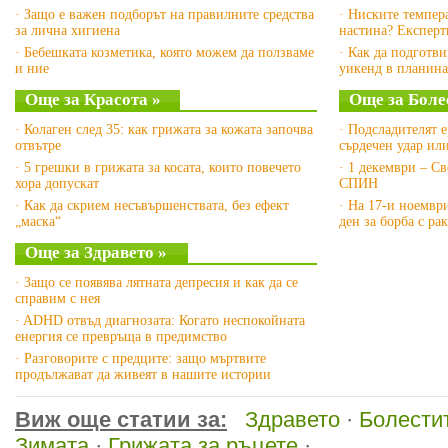
· Защо е важен подборът на правилните средства
· Ниските темпер
за лична хигиена
настина? Експерт
· Бебешката козметика, която можем да ползваме
· Как да подготви
и ние
уикенд в планина
Още за Красота »
Още за Боле
· Колаген след 35: как грижата за кожата започва
· Подсладителят 
отвътре
сърдечен удар ил
· 5 грешки в грижата за косата, които повечето
· 1 декември – Св
хора допускат
СПИН
· Как да скрием несъвършенствата, без ефект
· На 17-и ноемвр
„маска“
ден за борба с ра
Още за Здравето »
· Защо се появява лятната депресия и как да се
справим с нея
· ADHD отвъд диагнозата: Когато неспокойната
енергия се превръща в предимство
· Разговорите с предците: защо мъртвите
продължават да живеят в нашите истории
Виж още статии за:
Здравето
·
Болести
Зимата
·
Грижата за ръцете
·