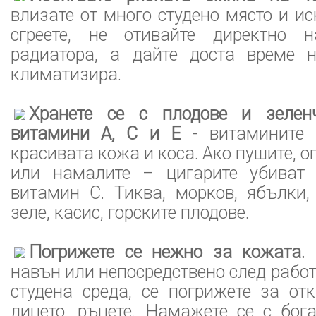
влизате от много студено място и ис
сгреете, не отивайте директно 
радиатора, а дайте доста време 
климатизира.
Хранете се с плодове и зелен
витамини А, С и Е
- витамините 
красивата кожа и коса. Ако пушите, о
или намалите – цигарите убиват 
витамин С. Тиква, морков, ябълки,
зеле, касис, горските плодове.
Погрижете се нежно за кожата.
К
навън или непосредствено след работ
студена среда, се погрижете за от
лицето, ръцете. Намажете се с бог