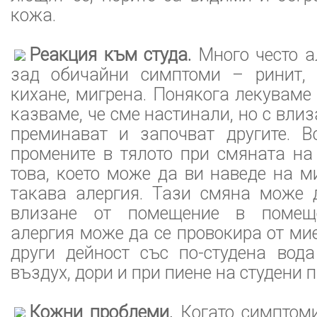
кожа.
Реакция към студа.
Много често а
зад обичайни симптоми – ринит, 
кихане, мигрена. Понякога лекуваме
казваме, че сме настинали, но с влиз
преминават и започват другите. 
промените в тялото при смяната на
това, което може да ви наведе на м
такава алергия. Тази смяна може 
влизане от помещение в помеще
алергия може да се провокира от ми
други дейност със по-студена вода
въздух, дори и при пиене на студени п
Кожни проблеми.
Когато симптоми