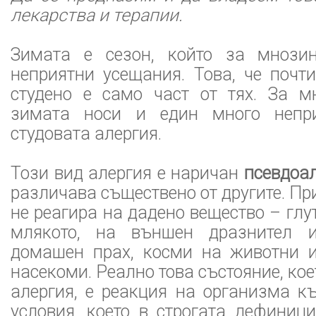
лекарства и терапии.
Зимата е сезон, който за мнози
неприятни усещания. Това, че почт
студено е само част от тях. За м
зимата носи и един много непри
студовата алергия.
Този вид алергия е наричан
псевдоа
различава съществено от другите. Пр
не реагира на дадено вещество – глу
млякото, на външен дразнител 
домашен прах, косми на животни 
насекоми. Реално това състояние, ко
алергия, е реакция на организма к
условия, което в строгата дефиниц