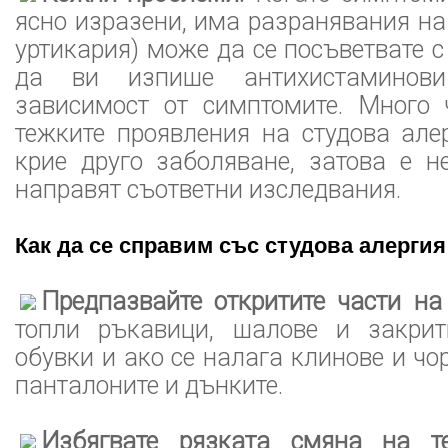
ясно изразени, има разранявания на
уртикария) може да се посъветвате с
да ви изпише антихистаминови
зависимост от симптомите. Много 
тежките проявления на студова але
крие друго заболяване, затова е н
направят съответни изследвания.
Как да се справим със студова алергия
Предпазвайте откритите части на
топли ръкавици, шалове и закрит
обувки и ако се налага клинове и ч
панталоните и дънките.
Избягвате рязката смяна на те