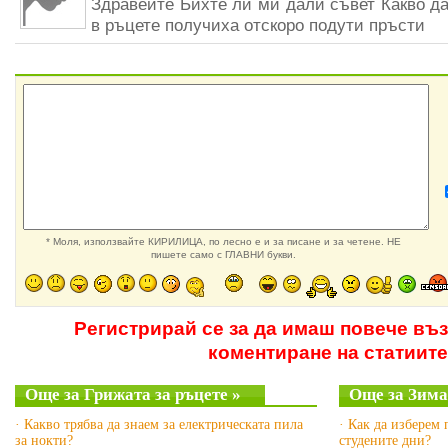
Здравейте Бихте ли ми дали съвет Какво да
в ръцете получиха отскоро подути пръсти
* Моля, използвайте КИРИЛИЦА, по лесно е и за писане и за четене. НЕ
пишете само с ГЛАВНИ букви.
Регистрирай се за да имаш повече въ
коментиране на статиите
Още за Грижата за ръцете »
Още за Зима
· Какво трябва да знаем за електрическата пила
· Как да изберем 
за нокти?
студените дни?