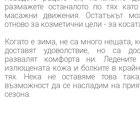
размажете останалото по тях като
масажни движения. Остатъкът мо
отново за козметични цели - за косата
Когато е зима, не са много нещата, 
доставят удоволствие, но са дос
развалят комфорта ни. Ледените
излющената кожа и болките в крайн
тях. Нека не оставяме това так
възможност да се насладим на прия
сезона.