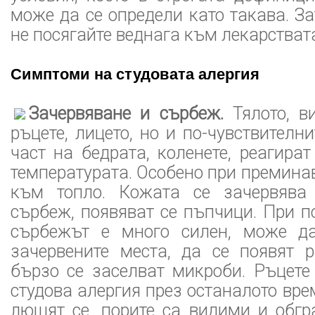
може да се определи като такава. За
не посягайте веднага към лекарстват
Симптоми на студовата алергия
Зачервяване и сърбеж.
Тялото, в
ръцете, лицето, но и по-чувствителн
част на бедрата, коленете, реагира
температурата. Особено при преминав
към топло. Кожата се зачервява 
сърбеж, появяват се пъпчици. При п
сърбежът е много силен, може д
зачервените места, да се появят р
бързо се заселват микроби. Ръцете
студова алергия през останалото вре
лющят се, порите са видими и обгр