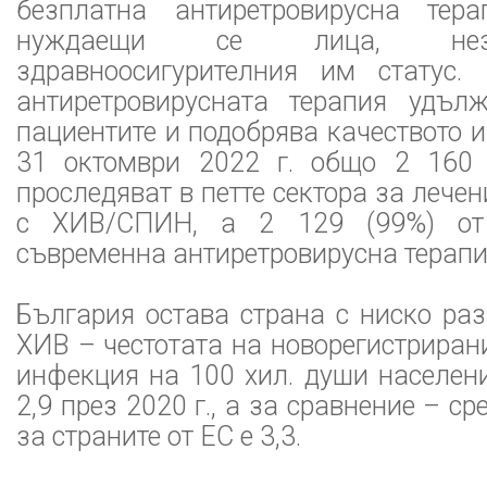
безплатна антиретровирусна тер
нуждаещи се лица, нез
здравноосигурителния им статус.
антиретровирусната терапия удъл
пациентите и подобрява качеството 
31 октомври 2022 г. общо 2 160
проследяват в петте сектора за лече
с ХИВ/СПИН, а 2 129 (99%) от 
съвременна антиретровирусна терапи
България остава страна с ниско ра
ХИВ – честотата на новорегистриран
инфекция на 100 хил. души населен
2,9 през 2020 г., а зa сравнение – с
за страните от ЕС е 3,3.