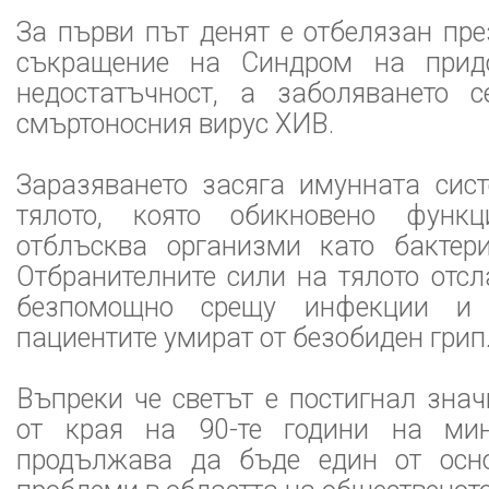
За първи път денят е отбелязан пр
съкращение на Синдром на прид
недостатъчност, а заболяването 
смъртоносния вирус ХИВ.
Заразяването засяга имунната сист
тялото, която обикновено функ
отблъсква организми като бактери
Отбранителните сили на тялото отсл
безпомощно срещу инфекции и б
пациентите умират от безобиден грип
Въпреки че светът е постигнал зна
от края на 90-те години на ми
продължава да бъде един от осно