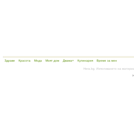
Здраве
Красота
Мода
Моят дом
Двама+
Кулинария
Време за мен
Hera.bg. Използването на матери