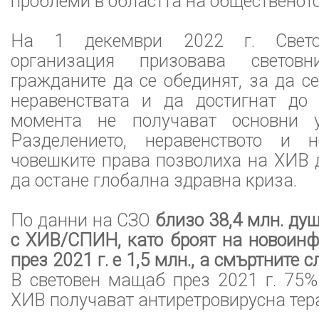
проблеми в областта на общественото
На 1 декември 2022 г. Свето
организация призовава светов
гражданите да се обединят, за да с
неравенствата и да достигнат до 
момента не получават основни 
Разделението, неравенството и н
човешките права позволиха на ХИВ 
да остане глобална здравна криза.
По данни на СЗО
близо 38,4 млн. душ
с ХИВ/СПИН, като броят на новоинф
през 2021 г. е 1,5 млн., а смъртните с
В световен мащаб през 2021 г. 75%
ХИВ получават антиретровирусна тер