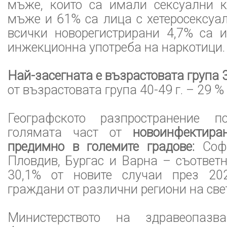
мъже, които са имали сексуални к
мъже и 61% са лица с хетеросексуал
всички новорегистрирани 4,7% са 
инжекционна употреба на наркотици.
Най-засегната е възрастовата група 3
от възрастовата група 40-49 г. – 29 % 
Географското разпространение п
голямата част от
новоинфектир
предимно в големите градове:
Софи
Пловдив, Бургас и Варна – съответ
30,1% от новите случаи през 20
граждани от различни региони на све
Министерството на здравеопазва