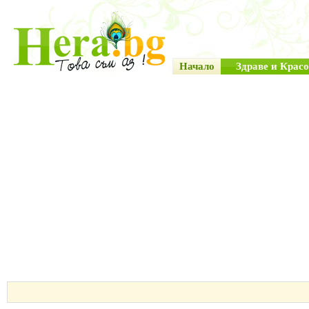
Начало
Здраве и Красо