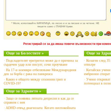
* Моля, използвайте КИРИЛИЦА, по лесно е и за писане и за четене. НЕ
пишете само с ГЛАВНИ букви.
Регистрирай се за да имаш повече възможности при комен
Още за Болестите »
Още за Здра
· Подсладителят еритритол може да е причина за
· Колаген след 35
сърдечен удар или инсулт, сочи проучване
отвътре
· На 17-и ноември отбелязваме Международния
· Китайски учени
ден за борба с рака на панкреаса
ембриони спират 
· Какво е общото между сезонния грип и
· Учени откриват
COVID-19?
потенциал в позн
Още за Здравето »
· Защо се появява лятната депресия и как да се
справим с нея
· ADHD отвъд диагнозата: Когато неспокойната