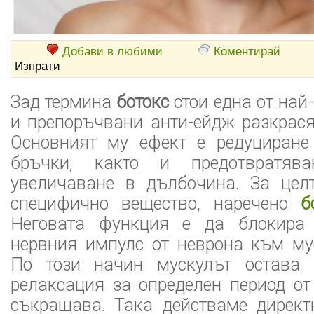
Добави в любими
Коментирай
Изпрати
Зад термина
ботокс
стои една от най
и препоръчвани анти-ейдж разкрас
Основният му ефект е редуциран
бръчки, както и предотвратяв
увеличаване в дълбочина. За цел
специфично вещество, наречено
б
Неговата функция е да блокира 
нервния импулс от неврона към му
По този начин мускулът остава 
релаксация за определен период от 
съкращава. Така действаме директ