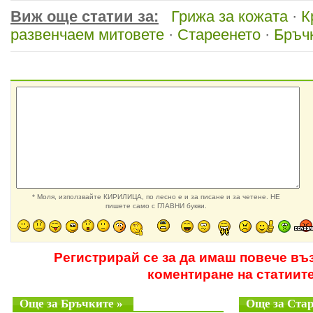
Виж още статии за:
Грижа за кожата
·
К
развенчаем митовете
·
Стареенето
·
Бръч
* Моля, използвайте КИРИЛИЦА, по лесно е и за писане и за четене. НЕ
пишете само с ГЛАВНИ букви.
Регистрирай се за да имаш повече въ
коментиране на статиит
Още за Бръчките »
Още за Стар