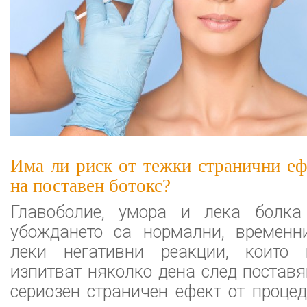
Има ли риск от тежки странични еф
на поставен ботокс?
Главоболие, умора и лека болка
убождането са нормални, временн
леки негативни реакции, които 
изпитват няколко дена след поставя
сериозен страничен ефект от процед