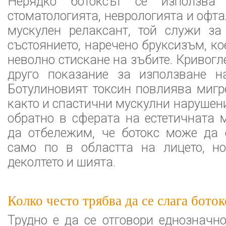
Нерядко ботоксът се използва
стоматологията, неврологията и офт
мускулен релаксант, той служи за
състоянието, наречено бруксизъм, ко
неволно стискане на зъбите. Кривогл
друго показание за използване на
Ботулиновият токсин повлиява мигр
както и спастични мускулни нарушен
обратно в сферата на естетичната 
да отбележим, че ботокс може да 
само по в областта на лицето, н
деколтето и шията.
Колко често трябва да се слага боток
Трудно е да се отговори еднозначно