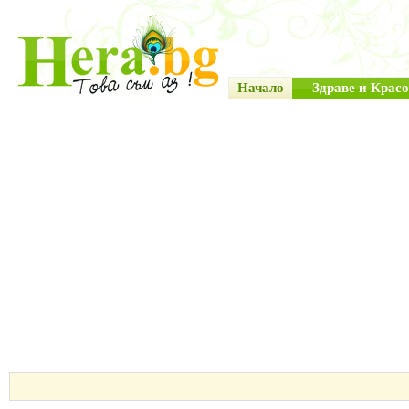
Начало
Здраве и Красо