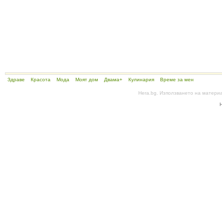
Здраве
Красота
Мода
Моят дом
Двама+
Кулинария
Време за мен
Hera.bg. Използването на матери