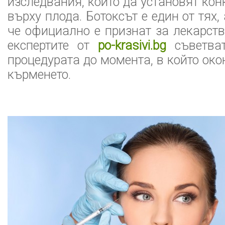
изследвания, които да установят ко
върху плода. Ботоксът е един от тях,
че официално е признат за лекарств
експертите от
po-krasivi.bg
съветват
процедурата до момента, в който око
кърменето.