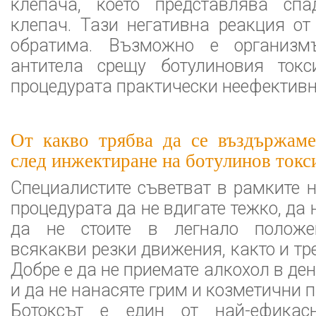
клепача, което представлява сп
клепач. Тази негативна реакция от
обратима. Възможно е организм
антитела срещу ботулиновия токс
процедурата практически неефективн
От какво трябва да се въздържаме
след инжектиране на ботулинов токс
Специалистите съветват в рамките н
процедурата да не вдигате тежко, да 
да не стоите в легнало положен
всякакви резки движения, както и тр
Добре е да не приемате алкохол в де
и да не нанасяте грим и козметични п
Ботоксът е един от най-ефикас