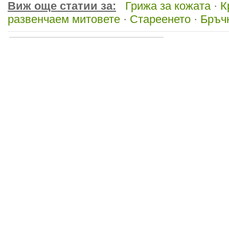
Виж още статии за:
Грижа за кожата
·
К
развенчаем митовете
·
Стареенето
·
Бръч