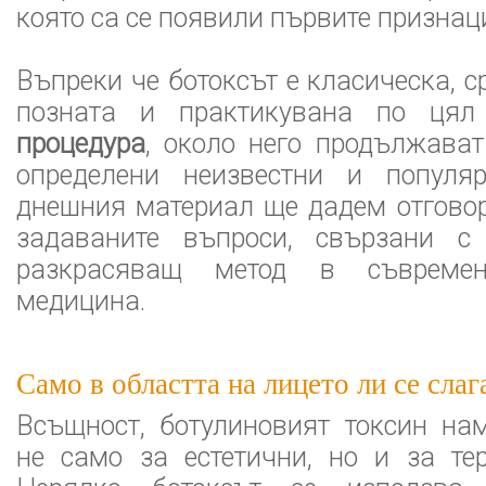
която са се появили първите признаци
Въпреки че ботоксът е класическа, 
позната и практикувана по ця
процедура
, около него продължава
определени неизвестни и популя
днешния материал ще дадем отговор
задаваните въпроси, свързани с
разкрасяващ метод в съвремен
медицина.
Само в областта на лицето ли се слаг
Всъщност, ботулиновият токсин на
не само за естетични, но и за те