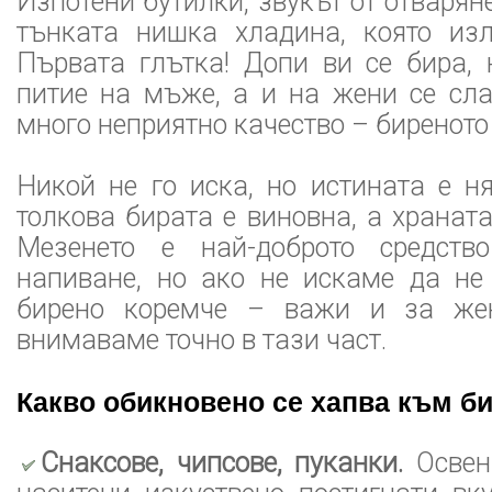
Изпотени бутилки, звукът от отварян
тънката нишка хладина, която изл
Първата глътка! Допи ви се бира,
питие на мъже, а и на жени се сла
много неприятно качество – биреното
Никой не го иска, но истината е н
толкова бирата е виновна, а храната
Мезенето е най-доброто средств
напиване, но ако не искаме да не
бирено коремче – важи и за жен
внимаваме точно в тази част.
Какво обикновено се хапва към б
Снаксове, чипсове, пуканки.
Освен 