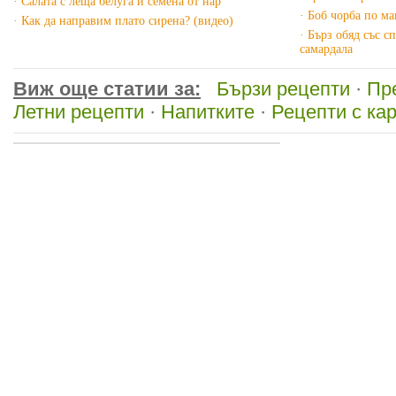
· Салата с леща белуга и семена от нар
· Боб чорба по м
· Как да направим плато сирена? (видео)
· Бърз обяд със с
самардала
Виж още статии за:
Бързи рецепти
·
Пр
Летни рецепти
·
Напитките
·
Рецепти с ка