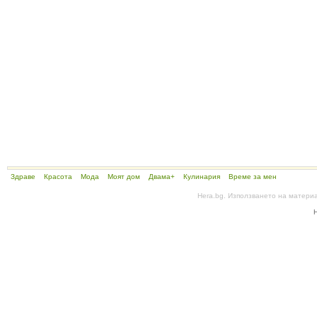
Здраве
Красота
Мода
Моят дом
Двама+
Кулинария
Време за мен
Hera.bg. Използването на матери