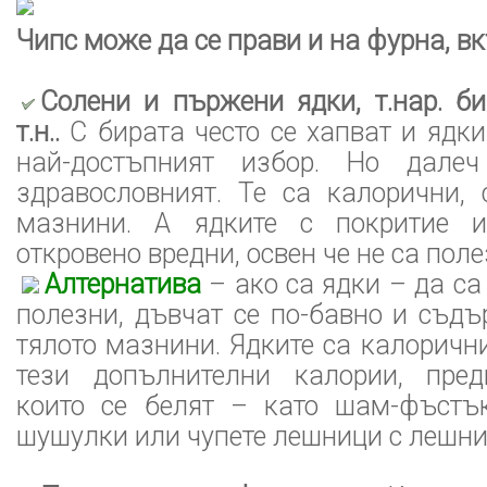
Чипс може да се прави и на фурна, в
Солени и пържени ядки, т.нар. б
т.н..
С бирата често се хапват и ядк
най-достъпният избор. Но дале
здравословният. Те са калорични,
мазнини. А ядките с покритие 
откровено вредни, освен че не са пол
Алтернатива
– ако са ядки – да са 
полезни, дъвчат се по-бавно и съд
тялото мазнини. Ядките са калорични
тези допълнителни калории, пред
които се белят – като шам-фъстъ
шушулки или чупете лешници с лешн