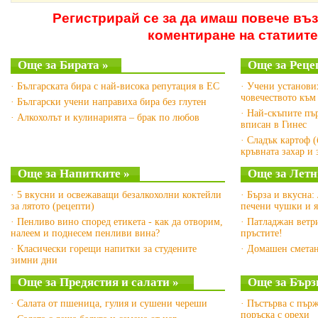
Регистрирай се за да имаш повече въ
коментиране на статиите
Още за Бирата »
Още за Реце
· Българската бира с най-висока репутация в ЕС
· Учени установи
човечеството към
· Български учени направиха бира без глутен
· Най-скъпите пъ
· Алкохолът и кулинарията – брак по любов
вписан в Гинес
· Сладък картоф (
кръвната захар и
Още за Напитките »
Още за Летн
· 5 вкусни и освежаващи безалкохолни коктейли
· Бърза и вкусна:
за лятото (рецепти)
печени чушки и 
· Пенливо вино според етикета - как да отворим,
· Патладжан ветр
налеем и поднесем пенливи вина?
пръстите!
· Класически горещи напитки за студените
· Домашен сметан
зимни дни
Още за Предястия и салати »
Още за Бърз
· Салата от пшеница, гулия и сушени череши
· Пъстърва с пър
поръска с орехи