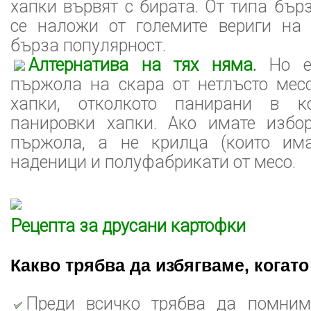
хапки вървят с бирата. От типа бърз
се наложи от големите вериги на
бърза популярност.
Алтернатива на тях няма.
Но е
пържола на скара от нетлъсто мес
хапки, отколкото панирани в к
панировки хапки. Ако имате избор
пържола, а не крилца (които има
наденици и полуфабрикати от месо.
Рецепта за друсани картофки
Какво трябва да избягваме, когат
Преди всичко трябва да помним