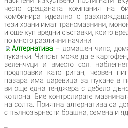
наситени изкуствено постигнати вку
често срещаната компания на би
комбинира идеално с разхлаждаща
тези храни имат трансмазнини, моно
и още куп вредни съставки, които вр
по много различни начини.
Алтернатива
– домашен чипс, дом
пуканки. Чипсът може да е картофен,
зеленчуци и вместо сол, наблегне
продправки като риган, червен пип
пазара има царевица за пукане в п
ви още една тенджера с дебело дън
котлона. Вие контролирате мазнинат
на солта. Приятна алтернатива са д
с пълнозърнести брашна, семена и яд