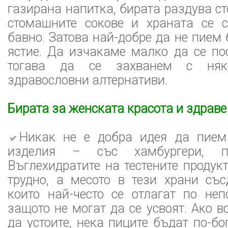
газирана напитка, бирата раздува с
стомашните сокове и храната се 
бавно. Затова най-добре да не пием 
ястие. Да изчакаме малко да се по
тогава да се захванем с няк
здравословни алтернативи.
Бирата за женската красота и здраве
Никак не е добра идея да пием
изделия – със хамбургери, 
Въглехидратите на тестените продук
трудно, а месото в тези храни съ
които най-често се отлагат по неп
защото не могат да се усвоят. Ако в
да устоите, нека пиците бъдат по-бо