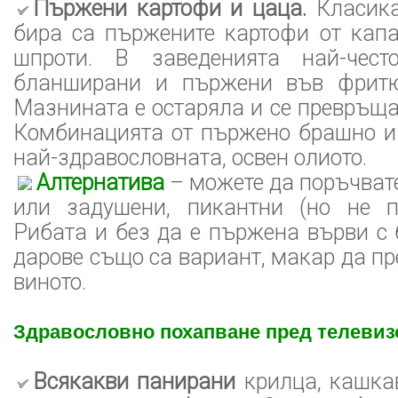
Пържени картофи и цаца.
Класика
бира са пържените картофи от капа
шпроти. В заведенията най-чест
бланширани и пържени във фритю
Мазнината е остаряла и се превръща
Комбинацията от пържено брашно и 
най-здравословната, освен олиото.
Алтернатива
– можете да поръчват
или задушени, пикантни (но не п
Рибата и без да е пържена върви с 
дарове също са вариант, макар да пр
виното.
Здравословно похапване пред телевиз
Всякакви панирани
крилца, кашкав