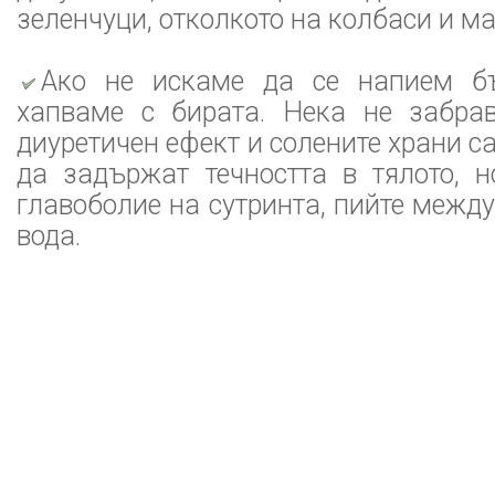
зеленчуци, отколкото на колбаси и м
Ако не искаме да се напием бъ
хапваме с бирата. Нека не забра
диуретичен ефект и солените храни с
да задържат течността в тялото, н
главоболие на сутринта, пийте между
вода.