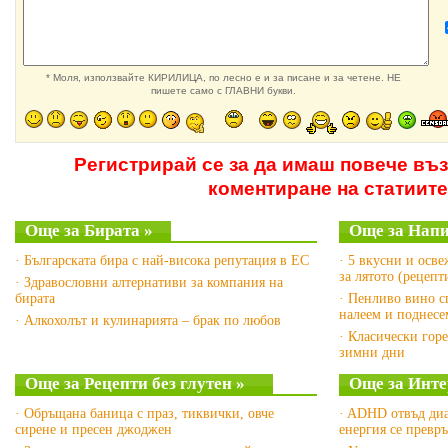
* Моля, използвайте КИРИЛИЦА, по лесно е и за писане и за четене. НЕ
пишете само с ГЛАВНИ букви.
Регистрирай се за да имаш повече въ
коментиране на статиите
Още за Бирата »
Още за Напи
· Българската бира с най-висока репутация в ЕС
· 5 вкусни и осв
за лятото (рецепт
· Здравословни алтернативи за компания на
бирата
· Пенливо вино сп
налеем и поднесе
· Алкохолът и кулинарията – брак по любов
· Класически гор
зимни дни
Още за Рецепти без глутен »
Още за Инте
· Обръщана баница с праз, тиквички, овче
· ADHD отвъд диа
сирене и пресен джоджен
енергия се превр