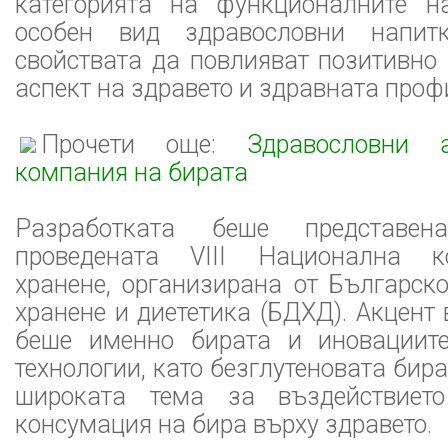
категорията на функционалните н
особен вид здравословни напит
свойствата да повлияват позитивно
аспект на здравето и здравната проф
Прочети още:
Здравословни 
компания на бирата
Разработката беше представе
проведената VIII Национална к
хранене, организирана от Българск
хранене и диететика (БДХД). Акцент
беше именно бирата и иновациите
технологии, като безглутеновата бира
широката тема за въздействиет
консумация на бира върху здравето.