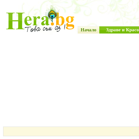
Начало
Здраве и Красо