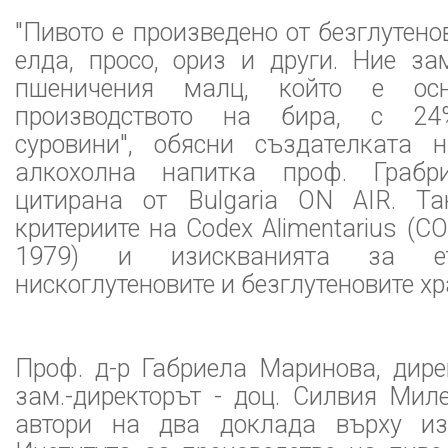
"Пивото е произведено от безглутено
елда, просо, ориз и други. Ние за
пшеничения малц, който е ос
производството на бира, с 24%
суровини", обясни създателката 
алкохолна напитка проф. Грабр
цитирана от Bulgaria ON AIR. Та
критериите на Codex Alimentarius (
1979) и изискванията за ет
нискоглутеновите и безглутеновите хр
Проф. д-р Габриела Маринова, дире
зам.-директорът - доц. Силвия Мил
автори на два доклада върху из