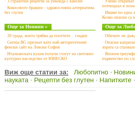
· 3 страхотни рецепти за уикенда с кайсии
· Учени откриват
потенциал в позн
· Кокосовото брашно - здравословна алтернатива
без глутен
· Имаме по една 
Колко опасни са 
Още за Новини »
Още за Люб
· 20 града, които трябва да посетите... гладни
· Обичате ли дъж
· Gerena.BG признат като най-авторитетният
· Опасни капризи
фенски сайт на Левски София
хората са спазвал
· Италианската кухня получи статут на световно
· Япония триумф
културно наследство от ЮНЕСКО
първенство по с
Виж още статии за:
Любопитно
·
Новин
науката
·
Рецепти без глутен
·
Напитките