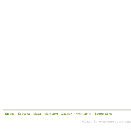
Здраве
Красота
Мода
Моят дом
Двама+
Кулинария
Време за мен
Hera.bg. Използването на матери