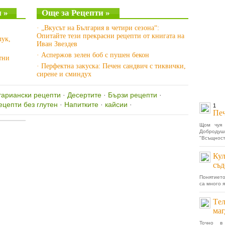
 »
Още за Рецепти »
· „Вкусът на България в четири сезона“:
Опитайте тези прекрасни рецепти от книгата на
лук,
Иван Звездев
· Аспержов зелен боб с пушен бекон
тни
· Перфектна закуска: Печен сандвич с тиквички,
сирене и сминдух
тариански рецепти
·
Десертите
·
Бързи рецепти
·
ецепти без глутен
·
Напитките
·
кайсии
·
1
Печ
Щом чуя 
Добродуш
"Всъщност,
Кул
съд
Понятието
са много 
Tел
маг
Точно в