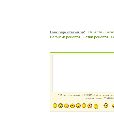
Виж още статии за:
Рецепти
·
Веге
Вегански рецепти
·
Летни рецепти
·
Р
* Моля, използвайте КИРИЛИЦА, по лесно е и
пишете само с ГЛАВНИ 