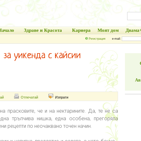
Начало
Здраве и Красота
Кариера
Моят дом
Двама
Регистрация
e-mail:
 за уикенда с кайсии
Ав
ай
Отпечатай
Изпрати
на прасковите, че и на нектарините. Да, те не са
една тръпчива нишка, една особена, прегоряла
ени рецепти по неочаквано точен начин.