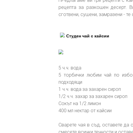
ПРедлагаме ви три рецепти с кайс
рецепта за разкошен десерт. Ви
сготвени, сушени, замразени - те 
Студен чай с кайсии
5 ч.ч. вода
5 торбички любим чай по избо
подходящи
1 ч.ч. вода за захарен сироп
1/2 ч.ч. захар за захарен сироп
Сокът на 1/2 лимон
400 мл нектар от кайсии
Сварете чая в съд, оставете да 
смесете всички течности и оставе