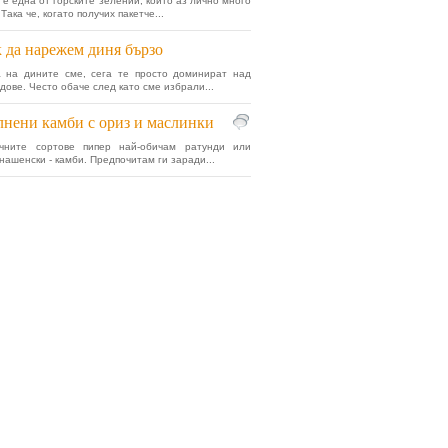
 е една от горските зелении, които аз лично много
Така че, когато получих пакетче...
 да нарежем диня бързо
а на дините сме, сега те просто доминират над
дове. Често обаче след като сме избрали...
нени камби с ориз и маслинки
чните сортове пипер най-обичам ратунди или
 нашенски - камби. Предпочитам ги заради...