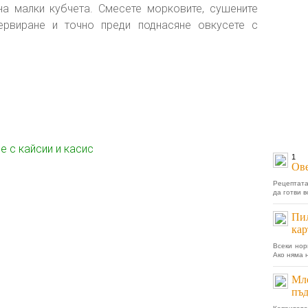
на малки кубчета. Смесете морковите, сушените
ервиране и точно преди поднасяне овкусете с
 с кайсии и касис
1
Ове
Рецептата
да готви в
Пи
кар
Всеки нор
Ако няма 
Мле
пъд