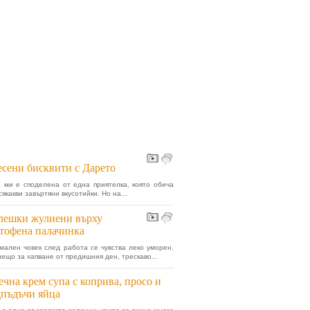
сени бисквити с Дарето
 ми е споделена от една приятелка, която обича
сякакви завъртяни вкусотийки. Но на...
лешки жулиени върху
тофена палачинка
мален човек след работа се чувства леко уморен.
нещо за хапване от предишния ден, трескаво...
чна крем супа с коприва, просо и
пъдъчи яйца