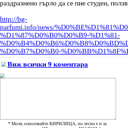
раздразнено гърло да се пие студен, ползв
http://bg-
parfumi.info/news/%D0%BE%D1%8
%D1%87%D0%B0%D0%B9-%D1%81-
%D0%B4%D0%B6%D0%B8%D0%BD%D
%D0%B7%D0%B0-%D0%BB%D1%8F%
Виж всички 9 коментара
* Моля, използвайте КИРИЛИЦА, по лесно е и за