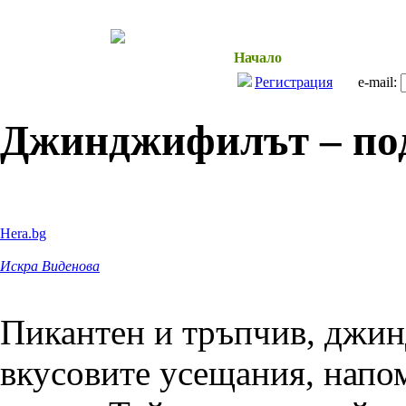
Начало
Здраве и Красо
Регистрация
e-mail:
Джинджифилът – под
Hera.bg
Искра Виденова
Пикантен и тръпчив, джи
вкусовите усещания, напо