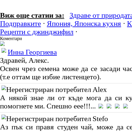
Виж още статии за:
Здраве от природат
Подправките
·
Япония, Японска кухня
·
К
Рецепти с джинджифил
·
Коментари
Инна Георгиева
Здравей, Алекс.
Освен чрез семена може да се засади ча
(т.е оттам ще избие листенцето).
Alex
А някой знае ли от къде мога да си 
помогнете ми. Спешно еее!!!...
Stefo
Аз пък си правя студен чай, може да с