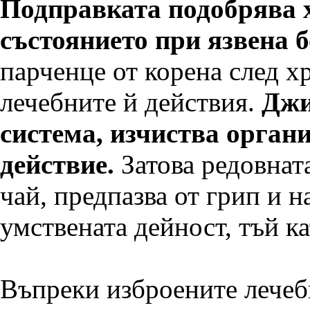
Подправката подобрява 
състоянието при язвена б
парченце от корена след хр
лечебните й действия.
Джи
система, изчиства орган
действие.
Затова редовнат
чай, предпазва от грип и 
умствената дейност, тъй к
Въпреки изброените лечеб