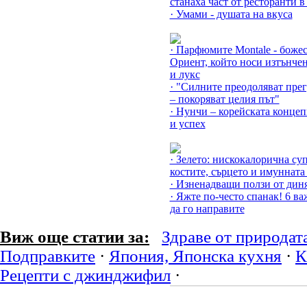
станаха част от ресторанти в
· Умами - душата на вкуса
Още за Полъхът на Изтока »
· Парфюмите Montale - боже
Ориент, който носи изтънчен
и лукс
· "Силните преодоляват прег
– покоряват целия път"
· Нунчи – корейската концеп
и успех
Още за Плодове и зеленчуци
· Зелето: нискокалорична суп
костите, сърцето и имунната
· Изненадващи ползи от диня
· Яжте по-често спанак! 6 в
да го направите
Виж още статии за:
Здраве от природат
Подправките
·
Япония, Японска кухня
·
К
Рецепти с джинджифил
·