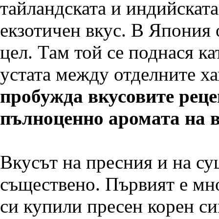
тайландската и индийската
екзотичен вкус. В Япония 
цел. Там той се поднася ка
устата между отделните х
пробужда вкусовите рецеп
пълноценно аромата на в
Вкусът на пресния и на с
съществено. Първият е мно
си купили пресен корен си