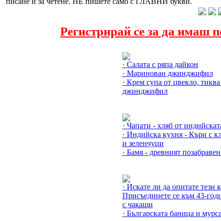
писане и за четене. НЕ пишете само с ГЛАВНИ букви.
Регистрирай се за да имаш 
Още за Рецепти с джинджиф
· Салата с ряпа дайкон
· Маринован джинджифил
· Крем супа от цвекло, тиква
джинджифил
Още за Индийската кухня »
· Чапати - хляб от индийскат
· Индийска кухня - Къри с к
и зеленчуци
· Бамя - древният позабравен
Още за Япония, Японска кух
· Искате ли да опитате тези 
Присъединете се към 43-год
с чакащи
· Българската баница и мурс