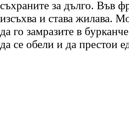
съхраните за дълго. Във ф
изсъхва и става жилава. М
да го замразите в бурканч
да се обели и да престои е