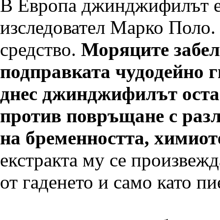
В Европа джинджифилът е 
изследовател Марко Поло. 
средство.
Моряците забел
подправката чудодейно ги
днес джинджифилът остав
против повръщане с разл
на бременността, химиот
екстракта му се произвежд
от гаденето и само като п