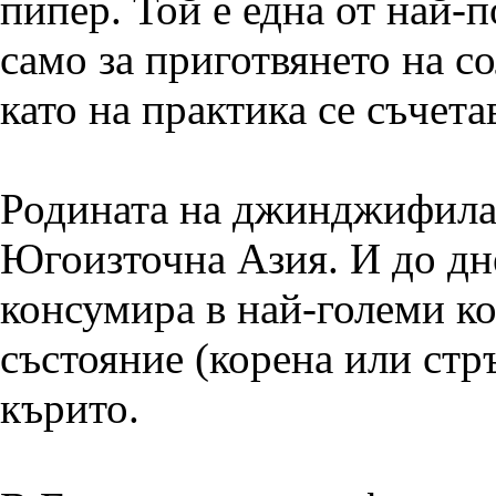
пипер. Той е една от най-п
само за приготвянето на со
като на практика се съчет
Родината на джинджифила, 
Югоизточна Азия. И до дне
консумира в най-големи к
състояние (корена или стръ
кърито.